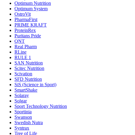
Optimum Nutrition
Optimum System
OstroVit
PharmaFirst
PRIME KRAFT
ProteinRex
Puritans Pride
QNT
Real Pharm
RLine
RULE 1
SAN Nutrition
Scitec Nutrition
Scivation
SFD Nutrition
SiS (Science in Sport)
SmartShake
Solaray
Solgar
Sport Technology Nutrition
Sportinia
Swanson
Swedish Nutra
Syntrax
Tree of Life