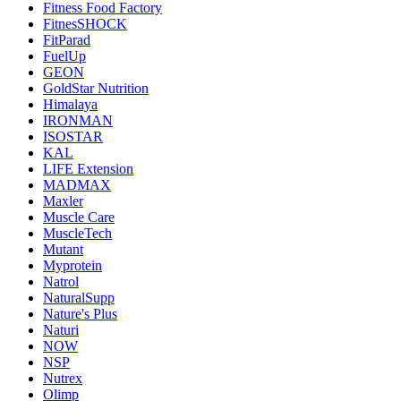
Fitness Food Factory
FitnesSHOCK
FitParad
FuelUp
GEON
GoldStar Nutrition
Himalaya
IRONMAN
ISOSTAR
KAL
LIFE Extension
MADMAX
Maxler
Muscle Care
MuscleTech
Mutant
Myprotein
Natrol
NaturalSupp
Nature's Plus
Naturi
NOW
NSP
Nutrex
Olimp