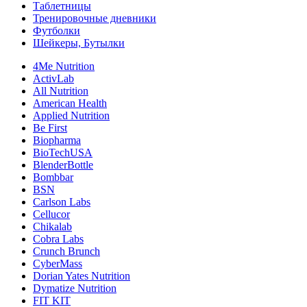
Таблетницы
Тренировочные дневники
Футболки
Шейкеры, Бутылки
4Me Nutrition
ActivLab
All Nutrition
American Health
Applied Nutrition
Be First
Biopharma
BioTechUSA
BlenderBottle
Bombbar
BSN
Carlson Labs
Cellucor
Chikalab
Cobra Labs
Crunch Brunch
CyberMass
Dorian Yates Nutrition
Dymatize Nutrition
FIT KIT