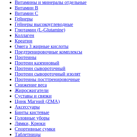
Витамины и минералы отдельные
Витамин B
Витамин C
Гейнеры
Гейнеры высокоуглеводные
Глютамин (L-Glutamine)
Коллаген
Креатин
Омега 3 жирные кислоты
Предтренировочные комплексы
Протеины
Протеин казеиновый
Протеин сывороточный
Протеин сывороточный изолят
Протеины посттренировочные
Снижение веса
Жиросжигатели
Суставы и связки
Цинк Магний (ZMA)
Аксессуары
Бинты кистевые
Головные уборы
Лямки, Крюки
Спортивные сумки
Таблетницы