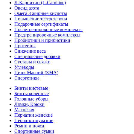
Л-Карнитин (L-Сarnitine)
Оксид азота
Омега 3 жирные кислоты
Повышение тестостерона
Подарочные сертификаты
Послетренировочные комплексы
Предтренировочные комплексы
Пробиотики и прибиотики
Протеины
Снижение веса
Специальные добавки
Суставы и связки
Углеводы
Цинк Магний (ZMA)
Энергетики
Бинты кистевые
Бинты коленные
Головные уборы
Лямки, Крюки
Магнезия
Перчатки женские
Перчатки мужские
Ремни и пояса
Спортивные сумки