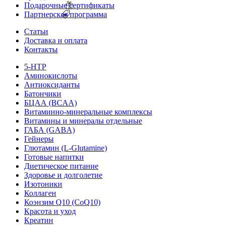
Подарочные сертификаты
Партнерская программа
Статьи
Доставка и оплата
Контакты
5-HTP
Аминокислоты
Антиоксиданты
Батончики
БЦАА (BCAA)
Витаминно-минеральные комплексы
Витамины и минералы отдельные
ГАБА (GABA)
Гейнеры
Глютамин (L-Glutamine)
Готовые напитки
Диетическое питание
Здоровье и долголетие
Изотоники
Коллаген
Коэнзим Q10 (CoQ10)
Красота и уход
Креатин