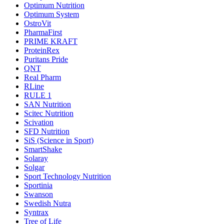
Optimum Nutrition
Optimum System
OstroVit
PharmaFirst
PRIME KRAFT
ProteinRex
Puritans Pride
QNT
Real Pharm
RLine
RULE 1
SAN Nutrition
Scitec Nutrition
Scivation
SFD Nutrition
SiS (Science in Sport)
SmartShake
Solaray
Solgar
Sport Technology Nutrition
Sportinia
Swanson
Swedish Nutra
Syntrax
Tree of Life