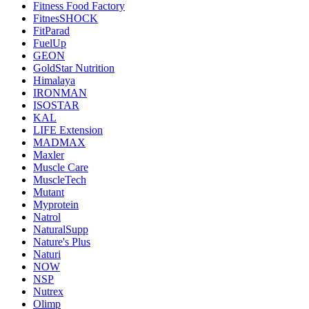
Fitness Food Factory
FitnesSHOCK
FitParad
FuelUp
GEON
GoldStar Nutrition
Himalaya
IRONMAN
ISOSTAR
KAL
LIFE Extension
MADMAX
Maxler
Muscle Care
MuscleTech
Mutant
Myprotein
Natrol
NaturalSupp
Nature's Plus
Naturi
NOW
NSP
Nutrex
Olimp