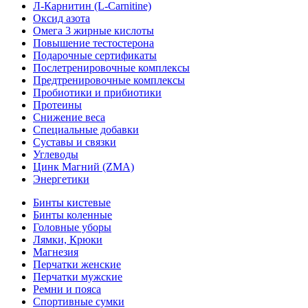
Л-Карнитин (L-Сarnitine)
Оксид азота
Омега 3 жирные кислоты
Повышение тестостерона
Подарочные сертификаты
Послетренировочные комплексы
Предтренировочные комплексы
Пробиотики и прибиотики
Протеины
Снижение веса
Специальные добавки
Суставы и связки
Углеводы
Цинк Магний (ZMA)
Энергетики
Бинты кистевые
Бинты коленные
Головные уборы
Лямки, Крюки
Магнезия
Перчатки женские
Перчатки мужские
Ремни и пояса
Спортивные сумки