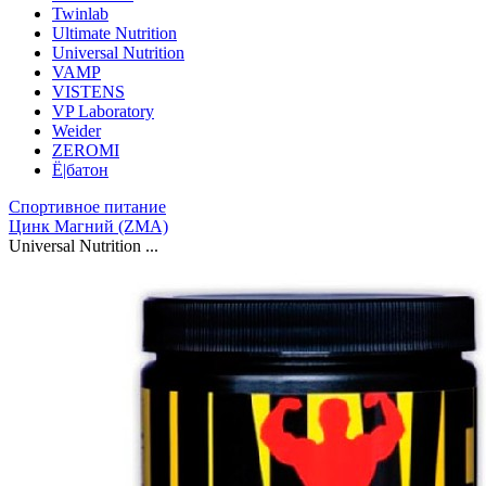
Twinlab
Ultimate Nutrition
Universal Nutrition
VAMP
VISTENS
VP Laboratory
Weider
ZEROMI
Ё|батон
Спортивное питание
Цинк Магний (ZMA)
Universal Nutrition ...