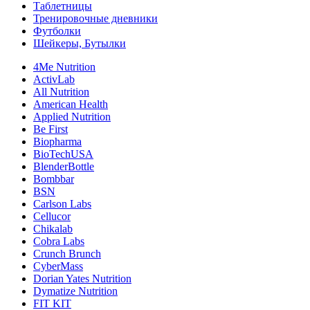
Таблетницы
Тренировочные дневники
Футболки
Шейкеры, Бутылки
4Me Nutrition
ActivLab
All Nutrition
American Health
Applied Nutrition
Be First
Biopharma
BioTechUSA
BlenderBottle
Bombbar
BSN
Carlson Labs
Cellucor
Chikalab
Cobra Labs
Crunch Brunch
CyberMass
Dorian Yates Nutrition
Dymatize Nutrition
FIT KIT