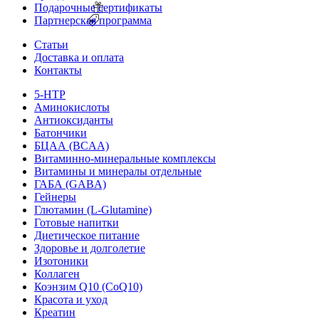
Подарочные сертификаты
Партнерская программа
Статьи
Доставка и оплата
Контакты
5-HTP
Аминокислоты
Антиоксиданты
Батончики
БЦАА (BCAA)
Витаминно-минеральные комплексы
Витамины и минералы отдельные
ГАБА (GABA)
Гейнеры
Глютамин (L-Glutamine)
Готовые напитки
Диетическое питание
Здоровье и долголетие
Изотоники
Коллаген
Коэнзим Q10 (CoQ10)
Красота и уход
Креатин