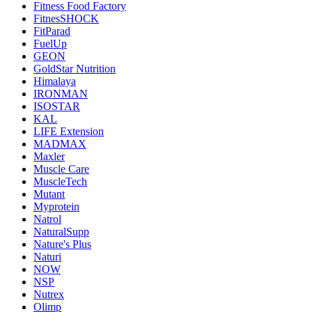
Fitness Food Factory
FitnesSHOCK
FitParad
FuelUp
GEON
GoldStar Nutrition
Himalaya
IRONMAN
ISOSTAR
KAL
LIFE Extension
MADMAX
Maxler
Muscle Care
MuscleTech
Mutant
Myprotein
Natrol
NaturalSupp
Nature's Plus
Naturi
NOW
NSP
Nutrex
Olimp