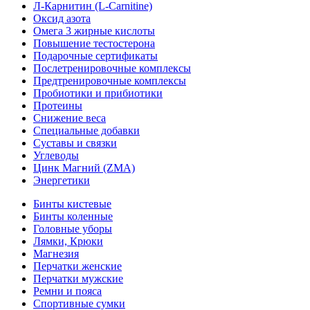
Л-Карнитин (L-Сarnitine)
Оксид азота
Омега 3 жирные кислоты
Повышение тестостерона
Подарочные сертификаты
Послетренировочные комплексы
Предтренировочные комплексы
Пробиотики и прибиотики
Протеины
Снижение веса
Специальные добавки
Суставы и связки
Углеводы
Цинк Магний (ZMA)
Энергетики
Бинты кистевые
Бинты коленные
Головные уборы
Лямки, Крюки
Магнезия
Перчатки женские
Перчатки мужские
Ремни и пояса
Спортивные сумки