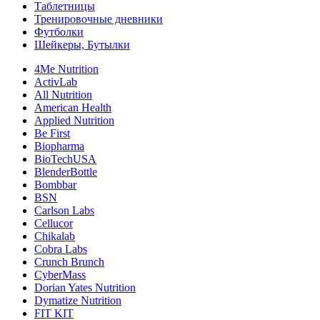
Таблетницы
Тренировочные дневники
Футболки
Шейкеры, Бутылки
4Me Nutrition
ActivLab
All Nutrition
American Health
Applied Nutrition
Be First
Biopharma
BioTechUSA
BlenderBottle
Bombbar
BSN
Carlson Labs
Cellucor
Chikalab
Cobra Labs
Crunch Brunch
CyberMass
Dorian Yates Nutrition
Dymatize Nutrition
FIT KIT