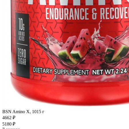
BSN Amino X, 1015 г
4662
₽
5180
₽