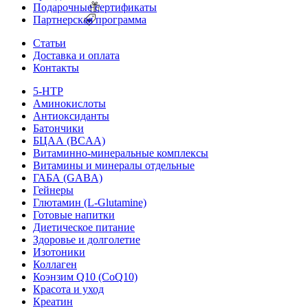
Подарочные сертификаты
Партнерская программа
Статьи
Доставка и оплата
Контакты
5-HTP
Аминокислоты
Антиоксиданты
Батончики
БЦАА (BCAA)
Витаминно-минеральные комплексы
Витамины и минералы отдельные
ГАБА (GABA)
Гейнеры
Глютамин (L-Glutamine)
Готовые напитки
Диетическое питание
Здоровье и долголетие
Изотоники
Коллаген
Коэнзим Q10 (CoQ10)
Красота и уход
Креатин