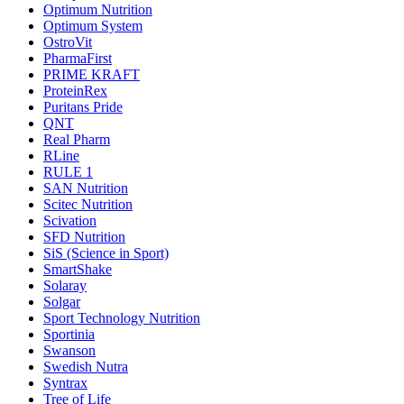
Optimum Nutrition
Optimum System
OstroVit
PharmaFirst
PRIME KRAFT
ProteinRex
Puritans Pride
QNT
Real Pharm
RLine
RULE 1
SAN Nutrition
Scitec Nutrition
Scivation
SFD Nutrition
SiS (Science in Sport)
SmartShake
Solaray
Solgar
Sport Technology Nutrition
Sportinia
Swanson
Swedish Nutra
Syntrax
Tree of Life