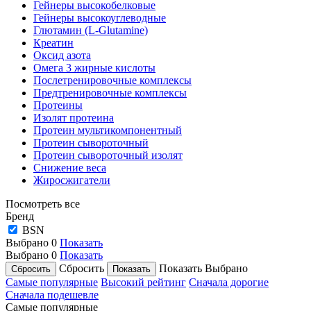
Гейнеры высокобелковые
Гейнеры высокоуглеводные
Глютамин (L-Glutamine)
Креатин
Оксид азота
Омега 3 жирные кислоты
Послетренировочные комплексы
Предтренировочные комплексы
Протеины
Изолят протеина
Протеин мультикомпонентный
Протеин сывороточный
Протеин сывороточный изолят
Снижение веса
Жиросжигатели
Посмотреть все
Бренд
BSN
Выбрано
0
Показать
Выбрано
0
Показать
Сбросить
Показать
Выбрано
Самые популярные
Высокий рейтинг
Сначала дорогие
Сначала подешевле
Самые популярные