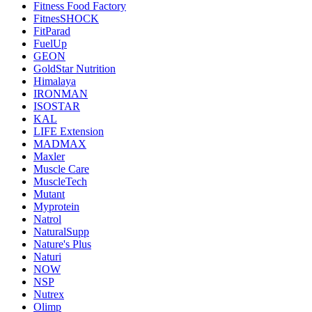
Fitness Food Factory
FitnesSHOCK
FitParad
FuelUp
GEON
GoldStar Nutrition
Himalaya
IRONMAN
ISOSTAR
KAL
LIFE Extension
MADMAX
Maxler
Muscle Care
MuscleTech
Mutant
Myprotein
Natrol
NaturalSupp
Nature's Plus
Naturi
NOW
NSP
Nutrex
Olimp