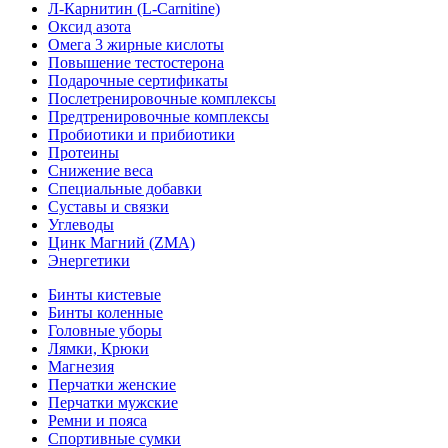
Л-Карнитин (L-Сarnitine)
Оксид азота
Омега 3 жирные кислоты
Повышение тестостерона
Подарочные сертификаты
Послетренировочные комплексы
Предтренировочные комплексы
Пробиотики и прибиотики
Протеины
Снижение веса
Специальные добавки
Суставы и связки
Углеводы
Цинк Магний (ZMA)
Энергетики
Бинты кистевые
Бинты коленные
Головные уборы
Лямки, Крюки
Магнезия
Перчатки женские
Перчатки мужские
Ремни и пояса
Спортивные сумки