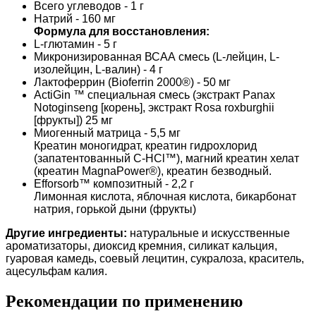
Всего углеводов - 1 г
Натрий - 160 мг
Формула для восстановления:
L-глютамин - 5 г
Микронизированная ВСАА смесь (L-лейцин, L-
изолейцин, L-валин) - 4 г
Лактоферрин (Bioferrin 2000®) - 50 мг
ActiGin ™ специальная смесь (экстракт Panax
Notoginseng [корень], экстракт Rosa roxburghii
[фрукты]) 25 мг
Миогенный матрица - 5,5 мг
Креатин моногидрат, креатин гидрохлорид
(запатентованный C-HCl™), магний креатин хелат
(креатин MagnaPower®), креатин безводный.
Efforsorb™ композитный - 2,2 г
Лимонная кислота, яблочная кислота, бикарбонат
натрия, горькой дыни (фрукты)
Другие ингредиенты:
натуральные и искусственные
ароматизаторы, диоксид кремния, силикат кальция,
гуаровая камедь, соевый лецитин, сукралоза, краситель,
ацесульфам калия.
Рекомендации по применению