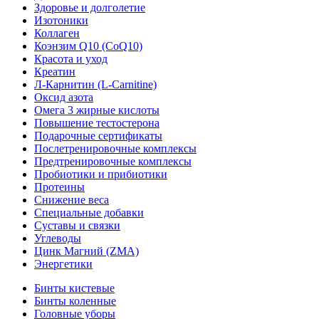
Здоровье и долголетие
Изотоники
Коллаген
Коэнзим Q10 (CoQ10)
Красота и уход
Креатин
Л-Карнитин (L-Сarnitine)
Оксид азота
Омега 3 жирные кислоты
Повышение тестостерона
Подарочные сертификаты
Послетренировочные комплексы
Предтренировочные комплексы
Пробиотики и прибиотики
Протеины
Снижение веса
Специальные добавки
Суставы и связки
Углеводы
Цинк Магний (ZMA)
Энергетики
Бинты кистевые
Бинты коленные
Головные уборы