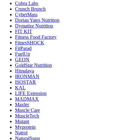
Cobra Labs
Crunch Brunch
CyberMass
Dorian Yates Nutrition
Dymatize Nutrition
FIT KIT
Fitness Food Factory
FitnesSHOCK
FitParad
FuelUp
GEON
GoldStar Nutrition
Himalaya
IRONMAN
ISOSTAR
KAL
LIFE Extension
MADMAX
Maxler
Muscle Care
MuscleTech
Mutant
Myprotein
Natrol
NaturalSupp