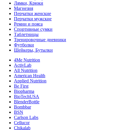
Лямки, Крюки
Магнезия
Перчатки женские
Перчатки мужские
Ремни и пояса
Спортивные сумки
Таблетницы
Тренировочные дневники
Футболки
Шейкеры, Бутылки
4Me Nutrition
ActivLab
All Nutrition
American Health
Applied Nutrition
Be First
Biopharma
BioTechUSA
BlenderBottle
Bombbar
BSN
Carlson Labs
Cellucor
Chikalab