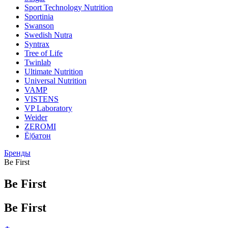
Sport Technology Nutrition
Sportinia
Swanson
Swedish Nutra
Syntrax
Tree of Life
Twinlab
Ultimate Nutrition
Universal Nutrition
VAMP
VISTENS
VP Laboratory
Weider
ZEROMI
Ё|батон
Бренды
Be First
Be First
Be First