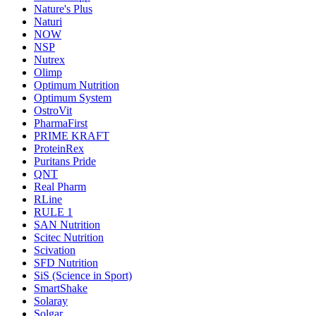
Nature's Plus
Naturi
NOW
NSP
Nutrex
Olimp
Optimum Nutrition
Optimum System
OstroVit
PharmaFirst
PRIME KRAFT
ProteinRex
Puritans Pride
QNT
Real Pharm
RLine
RULE 1
SAN Nutrition
Scitec Nutrition
Scivation
SFD Nutrition
SiS (Science in Sport)
SmartShake
Solaray
Solgar