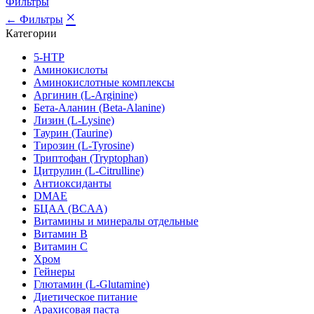
Фильтры
×
← Фильтры
Категории
5-HTP
Аминокислоты
Аминокислотные комплексы
Аргинин (L-Arginine)
Бета-Аланин (Beta-Alanine)
Лизин (L-Lysine)
Таурин (Taurine)
Тирозин (L-Tyrosine)
Триптофан (Tryptophan)
Цитрулин (L-Citrulline)
Антиоксиданты
DMAE
БЦАА (BCAA)
Витамины и минералы отдельные
Витамин B
Витамин C
Хром
Гейнеры
Глютамин (L-Glutamine)
Диетическое питание
Арахисовая паста