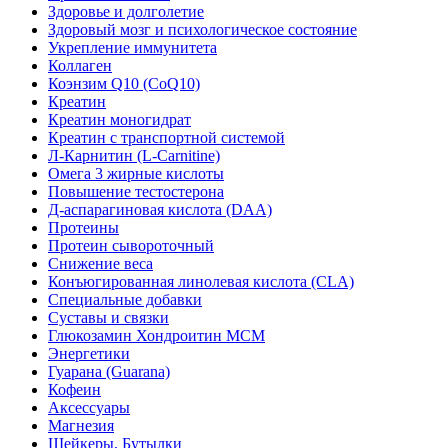
Здоровье и долголетие
Здоровый мозг и психологическое состояние
Укрепление иммунитета
Коллаген
Коэнзим Q10 (CoQ10)
Креатин
Креатин моногидрат
Креатин с транспортной системой
Л-Карнитин (L-Сarnitine)
Омега 3 жирные кислоты
Повышение тестостерона
Д-аспарагиновая кислота (DAA)
Протеины
Протеин сывороточный
Снижение веса
Конъюгированная линолевая кислота (CLA)
Специальные добавки
Суставы и связки
Глюкозамин Хондроитин МСМ
Энергетики
Гуарана (Guarana)
Кофеин
Аксессуары
Магнезия
Шейкеры, Бутылки