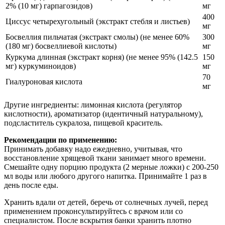
2% (10 мг) гарпагозидов)
мг
400
Циссус четырехугольный (экстракт стебля и листьев)
мг
Босвеллия пильчатая (экстракт смолы) (не менее 60%
300
(180 мг) босвеллиевой кислоты)
мг
Куркума длинная (экстракт корня) (не менее 95% (142.5
150
мг) куркуминоидов)
мг
70
Гиалуроновая кислота
мг
Другие ингредиенты: лимонная кислота (регулятор
кислотности), ароматизатор (идентичный натуральному),
подсластитель сукралоза, пищевой краситель.
Рекомендации по применению:
Принимать добавку надо ежедневно, учитывая, что
восстановление хрящевой ткани занимает много времени.
Смешайте одну порцию продукта (2 мерные ложки) с 200-250
мл воды или любого другого напитка. Принимайте 1 раз в
день после еды.
Хранить вдали от детей, беречь от солнечных лучей, перед
применением проконсультируйтесь с врачом или со
специалистом. После вскрытия банки хранить плотно