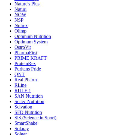
Nature's Plus
Naturi
NOW
NSP
Nutrex
Olimp
Optimum Nutrition
Optimum System
OstroVit
PharmaFirst
PRIME KRAFT
ProteinRex
Puritans Pride
QNT
Real Pharm
RLine
RULE 1
SAN Nutrition
Scitec Nutrition
Scivation
SFD Nutrition
SiS (Science in Sport)
SmartShake
Solaray
Solgar