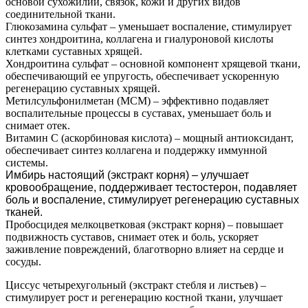
основой сухожилий, связок, кожи и других видов
соединительной ткани.
Глюкозамина сульфат – уменьшает воспаление, стимулирует
синтез хондроитина, коллагена и гиалуроновой кислоты
клетками суставных хрящей.
Хондроитина сульфат – основной компонент хрящевой ткани,
обеспечивающий ее упругость, обеспечивает ускоренную
регенерацию суставных хрящей.
Метилсульфонилметан (МСМ) – эффективно подавляет
воспалительные процессы в суставах, уменьшает боль и
снимает отек.
Витамин С (аскорбиновая кислота) – мощный антиоксидант,
обеспечивает синтез коллагена и поддержку иммунной
системы.
Имбирь настоящий (экстракт корня) – улучшает
кровообращение, поддерживает тестостерон, подавляет
боль и воспаление, стимулирует регенерацию суставных
тканей
.
Пробосцидея мелкоцветковая (экстракт корня) – повышает
подвижность суставов, снимает отек и боль, ускоряет
заживление повреждений, благотворно влияет на сердце и
сосуды.
Циссус четырехугольный (экстракт стебля и листьев) –
стимулирует рост и регенерацию костной ткани, улучшает