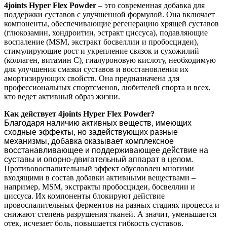
4joints Hyper Flex Powder
– это современная добавка для
поддержки суставов с улучшенной формулой. Она включает
компоненты, обеспечивающие регенерацию хрящей суставов
(глюкозамин, хондроитин, эстракт циссуса), подавляющие
воспаление (MSM, экстракт босвеллии и пробосцидеи),
стимулирующие рост и укрепление связок и сухожилий
(коллаген, витамин С), гиалуроновую кислоту, необходимую
для улучшения смазки суставов и восстановления их
амортизирующих свойств. Она предназначена для
профессиональных спортсменов, любителей спорта и всех,
кто ведет активный образ жизни.
Как действует 4joints Hyper Flex Powder?
Благодаря наличию активных веществ, имеющих
сходные эффекты, но задействующих разные
механизмы, добавка оказывает комплексное
восстанавливающее и поддерживающее действие на
суставы и опорно-двигательный аппарат в целом.
Противовоспалительный эффект обусловлен многими
входящими в состав добавки активными веществами –
например, MSM, экстракты пробосцидеи, босвеллии и
циссуса. Их компоненты блокируют действие
провоспалительных ферментов на разных стадиях процесса и
снижают степень разрушения тканей. А значит, уменьшается
отек, исчезает боль, повышается гибкость суставов.