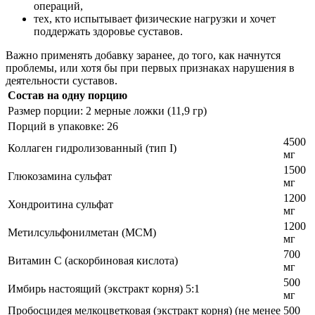
операций,
тех, кто испытывает физические нагрузки и хочет
поддержать здоровье суставов.
Важно применять добавку заранее, до того, как начнутся
проблемы, или хотя бы при первых признаках нарушения в
деятельности суставов.
Состав на одну порцию
Размер порции: 2 мерные ложки (11,9 гр)
Порций в упаковке: 26
4500
Коллаген гидролизованный (тип I)
мг
1500
Глюкозамина сульфат
мг
1200
Хондроитина сульфат
мг
1200
Метилсульфонилметан (МСМ)
мг
700
Витамин С (аскорбиновая кислота)
мг
500
Имбирь настоящий (экстракт корня) 5:1
мг
Пробосцидея мелкоцветковая (экстракт корня) (не менее
500