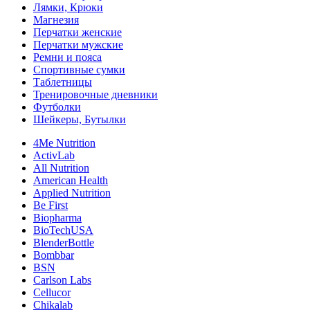
Лямки, Крюки
Магнезия
Перчатки женские
Перчатки мужские
Ремни и пояса
Спортивные сумки
Таблетницы
Тренировочные дневники
Футболки
Шейкеры, Бутылки
4Me Nutrition
ActivLab
All Nutrition
American Health
Applied Nutrition
Be First
Biopharma
BioTechUSA
BlenderBottle
Bombbar
BSN
Carlson Labs
Cellucor
Chikalab