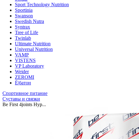
Sport Technology Nutrition
Sportinia
Swanson
Swedish Nutra
Syntrax
Tree of Life
Twinlab
Ultimate Nutrition
Universal Nutrition
VAMP
VISTENS
VP Laboratory
Weider
ZEROMI
Ё|батон
Спортивное питание
Суставы и связки
Be First 4joints Hyp...