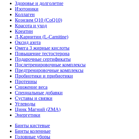
Здоровье и долголетие
Изотоники
Коллаген
Коэнзим Q10 (CoQ10)
Красота и уход
Креатин
Л-Карнитин (L-Сarnitine)
Оксид азота
Омега 3 жирные кислоты
Повышение тестостерона
Подарочные сертификаты
Послетренировочные комплексы
Предтренировочные комплексы
Пробиотики и прибиотики
Протеины
Снижение веса
Специальные добавки
Суставы и связки
Углеводы
Цинк Магний (ZMA)
Энергетики
Бинты кистевые
Бинты коленные
Головные уборы