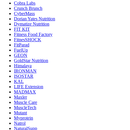
Cobra Labs
Crunch Brunch
CyberMass
Dorian Yates Nutrition
Dymatize Nutrition
FIT KIT
Fitness Food Factory
FitnesSHOCK
FitParad
FuelUp
GEON
GoldStar Nutrition
Himalaya
IRONMAN
ISOSTAR
KAL
LIFE Extension
MADMAX
Maxler
Muscle Care
MuscleTech
Mutant
Myprotein
Natrol
NaturalSupp