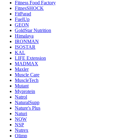
Fitness Food Factory
FitnesSHOCK
FitParad
FuelUp
GEON
GoldStar Nutrition
Himalaya
IRONMAN
ISOSTAR
KAL
LIFE Extension
MADMAX
Maxler
Muscle Care
MuscleTech
Mutant
Myprotein
Natrol
NaturalSupp
Nature's Plus
Naturi
NOW
NSP
Nutrex
Olimp