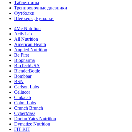
Таблетницы
Тренировочные дневники
Футболки
Шейкеры, Бутылки
4Me Nutrition
ActivLab
All Nutrition
American Health
Applied Nutrition
Be First
Biopharma
BioTechUSA
BlenderBottle
Bombbar
BSN
Carlson Labs
Cellucor
Chikalab
Cobra Labs
Crunch Brunch
CyberMass
Dorian Yates Nutrition
Dymatize Nutrition
FIT KIT