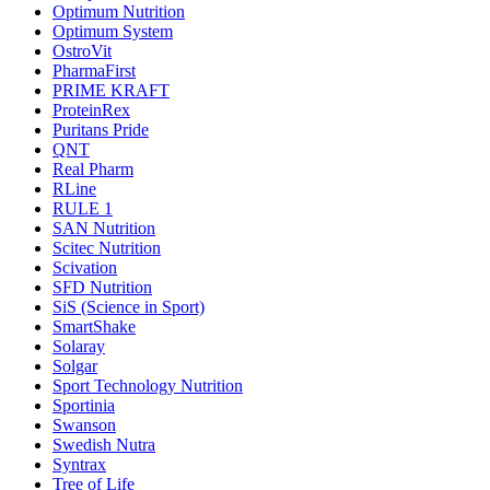
Optimum Nutrition
Optimum System
OstroVit
PharmaFirst
PRIME KRAFT
ProteinRex
Puritans Pride
QNT
Real Pharm
RLine
RULE 1
SAN Nutrition
Scitec Nutrition
Scivation
SFD Nutrition
SiS (Science in Sport)
SmartShake
Solaray
Solgar
Sport Technology Nutrition
Sportinia
Swanson
Swedish Nutra
Syntrax
Tree of Life