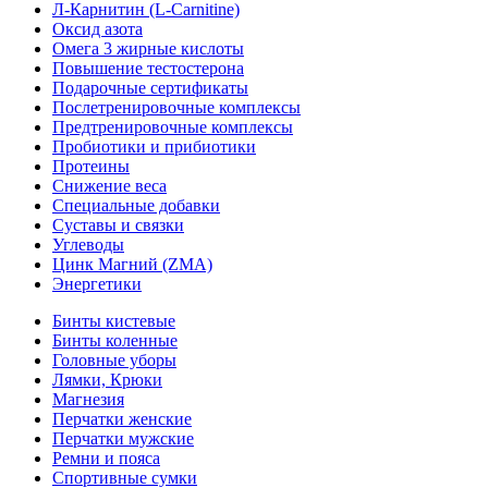
Л-Карнитин (L-Сarnitine)
Оксид азота
Омега 3 жирные кислоты
Повышение тестостерона
Подарочные сертификаты
Послетренировочные комплексы
Предтренировочные комплексы
Пробиотики и прибиотики
Протеины
Снижение веса
Специальные добавки
Суставы и связки
Углеводы
Цинк Магний (ZMA)
Энергетики
Бинты кистевые
Бинты коленные
Головные уборы
Лямки, Крюки
Магнезия
Перчатки женские
Перчатки мужские
Ремни и пояса
Спортивные сумки