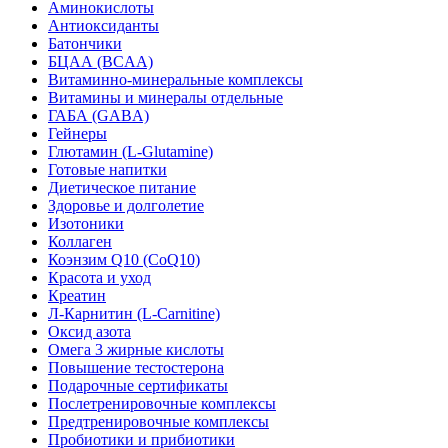
Аминокислоты
Антиоксиданты
Батончики
БЦАА (BCAA)
Витаминно-минеральные комплексы
Витамины и минералы отдельные
ГАБА (GABA)
Гейнеры
Глютамин (L-Glutamine)
Готовые напитки
Диетическое питание
Здоровье и долголетие
Изотоники
Коллаген
Коэнзим Q10 (CoQ10)
Красота и уход
Креатин
Л-Карнитин (L-Сarnitine)
Оксид азота
Омега 3 жирные кислоты
Повышение тестостерона
Подарочные сертификаты
Послетренировочные комплексы
Предтренировочные комплексы
Пробиотики и прибиотики