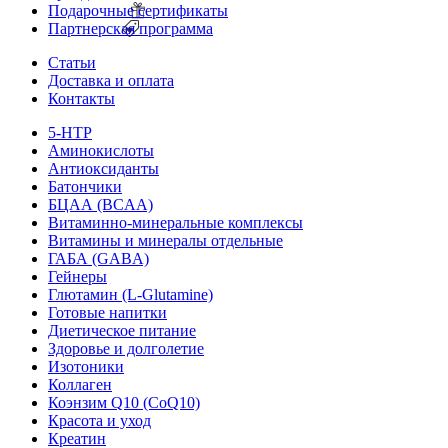
Подарочные сертификаты
Партнерская программа
Статьи
Доставка и оплата
Контакты
5-HTP
Аминокислоты
Антиоксиданты
Батончики
БЦАА (BCAA)
Витаминно-минеральные комплексы
Витамины и минералы отдельные
ГАБА (GABA)
Гейнеры
Глютамин (L-Glutamine)
Готовые напитки
Диетическое питание
Здоровье и долголетие
Изотоники
Коллаген
Коэнзим Q10 (CoQ10)
Красота и уход
Креатин