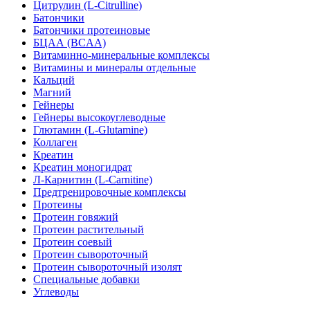
Цитрулин (L-Citrulline)
Батончики
Батончики протеиновые
БЦАА (BCAA)
Витаминно-минеральные комплексы
Витамины и минералы отдельные
Кальций
Магний
Гейнеры
Гейнеры высокоуглеводные
Глютамин (L-Glutamine)
Коллаген
Креатин
Креатин моногидрат
Л-Карнитин (L-Сarnitine)
Предтренировочные комплексы
Протеины
Протеин говяжий
Протеин растительный
Протеин соевый
Протеин сывороточный
Протеин сывороточный изолят
Специальные добавки
Углеводы