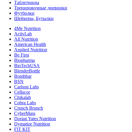
Таблетницы
Тренировочные дневники
Футболки
Шейкеры, Бутылки
4Me Nutrition
ActivLab
All Nutrition
American Health
Applied Nutrition
Be First
Biopharma
BioTechUSA
BlenderBottle
Bombbar
BSN
Carlson Labs
Cellucor
Chikalab
Cobra Labs
Crunch Brunch
CyberMass
Dorian Yates Nutrition
Dymatize Nutrition
FIT KIT