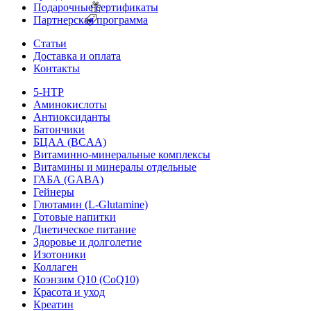
Подарочные сертификаты
Партнерская программа
Статьи
Доставка и оплата
Контакты
5-HTP
Аминокислоты
Антиоксиданты
Батончики
БЦАА (BCAA)
Витаминно-минеральные комплексы
Витамины и минералы отдельные
ГАБА (GABA)
Гейнеры
Глютамин (L-Glutamine)
Готовые напитки
Диетическое питание
Здоровье и долголетие
Изотоники
Коллаген
Коэнзим Q10 (CoQ10)
Красота и уход
Креатин