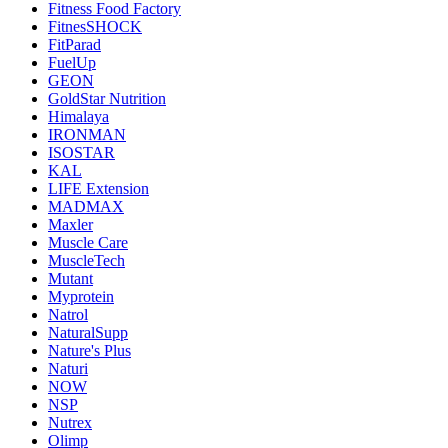
Fitness Food Factory
FitnesSHOCK
FitParad
FuelUp
GEON
GoldStar Nutrition
Himalaya
IRONMAN
ISOSTAR
KAL
LIFE Extension
MADMAX
Maxler
Muscle Care
MuscleTech
Mutant
Myprotein
Natrol
NaturalSupp
Nature's Plus
Naturi
NOW
NSP
Nutrex
Olimp