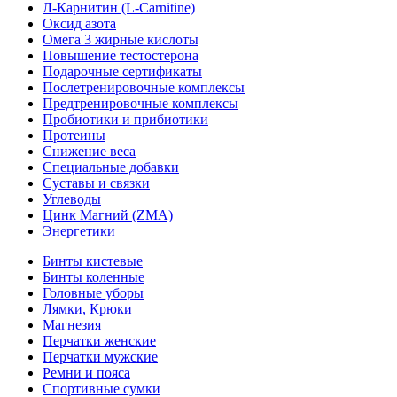
Л-Карнитин (L-Сarnitine)
Оксид азота
Омега 3 жирные кислоты
Повышение тестостерона
Подарочные сертификаты
Послетренировочные комплексы
Предтренировочные комплексы
Пробиотики и прибиотики
Протеины
Снижение веса
Специальные добавки
Суставы и связки
Углеводы
Цинк Магний (ZMA)
Энергетики
Бинты кистевые
Бинты коленные
Головные уборы
Лямки, Крюки
Магнезия
Перчатки женские
Перчатки мужские
Ремни и пояса
Спортивные сумки