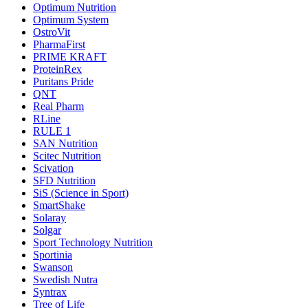
Optimum Nutrition
Optimum System
OstroVit
PharmaFirst
PRIME KRAFT
ProteinRex
Puritans Pride
QNT
Real Pharm
RLine
RULE 1
SAN Nutrition
Scitec Nutrition
Scivation
SFD Nutrition
SiS (Science in Sport)
SmartShake
Solaray
Solgar
Sport Technology Nutrition
Sportinia
Swanson
Swedish Nutra
Syntrax
Tree of Life