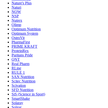
Nature's Plus
Naturi
NOW
NSP
Nutrex
Olimp
Optimum Nutrition
Optimum System
OstroVit
PharmaFirst
PRIME KRAFT
ProteinRex
Puritans Pride
QNT
Real Pharm
RLine
RULE 1
SAN Nutrition
Scitec Nutrition
Scivation
SFD Nutrition
SiS (Science in Sport)
SmartShake
Solaray
Solgar