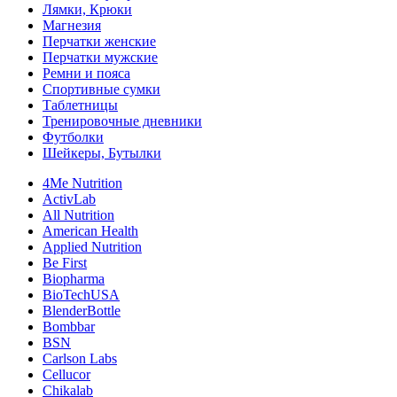
Лямки, Крюки
Магнезия
Перчатки женские
Перчатки мужские
Ремни и пояса
Спортивные сумки
Таблетницы
Тренировочные дневники
Футболки
Шейкеры, Бутылки
4Me Nutrition
ActivLab
All Nutrition
American Health
Applied Nutrition
Be First
Biopharma
BioTechUSA
BlenderBottle
Bombbar
BSN
Carlson Labs
Cellucor
Chikalab