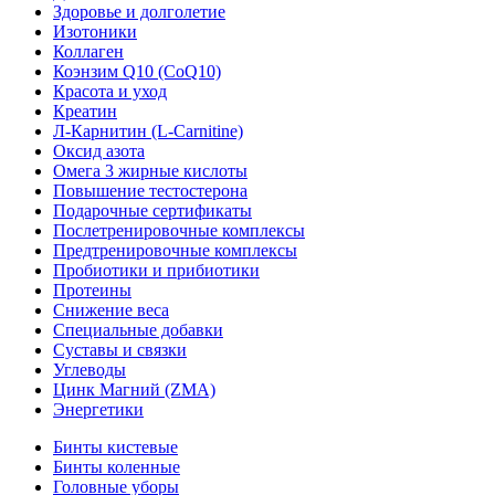
Здоровье и долголетие
Изотоники
Коллаген
Коэнзим Q10 (CoQ10)
Красота и уход
Креатин
Л-Карнитин (L-Сarnitine)
Оксид азота
Омега 3 жирные кислоты
Повышение тестостерона
Подарочные сертификаты
Послетренировочные комплексы
Предтренировочные комплексы
Пробиотики и прибиотики
Протеины
Снижение веса
Специальные добавки
Суставы и связки
Углеводы
Цинк Магний (ZMA)
Энергетики
Бинты кистевые
Бинты коленные
Головные уборы