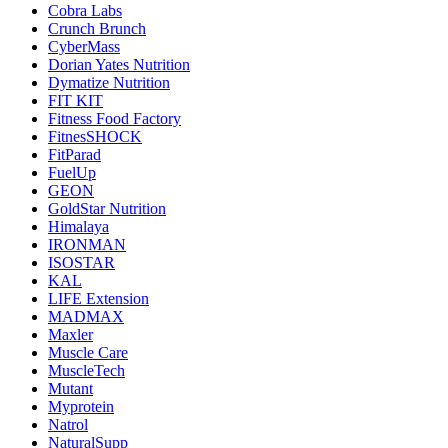
Cobra Labs
Crunch Brunch
CyberMass
Dorian Yates Nutrition
Dymatize Nutrition
FIT KIT
Fitness Food Factory
FitnesSHOCK
FitParad
FuelUp
GEON
GoldStar Nutrition
Himalaya
IRONMAN
ISOSTAR
KAL
LIFE Extension
MADMAX
Maxler
Muscle Care
MuscleTech
Mutant
Myprotein
Natrol
NaturalSupp