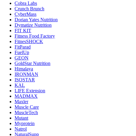
Cobra Labs
Crunch Brunch
CyberMass
Dorian Yates Nutrition
Dymatize Nutrition
FIT KIT
Fitness Food Factory
FitnesSHOCK
FitParad
FuelUp
GEON
GoldStar Nutrition
Himalaya
IRONMAN
ISOSTAR
KAL
LIFE Extension
MADMAX
Maxler
Muscle Care
MuscleTech
Mutant
Myprotein
Natrol
NaturalSupp