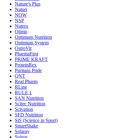
Nature's Plus
Naturi
NOW
NSP
Nutrex
Olimp
Optimum Nutrition
Optimum System
OstroVit
PharmaFirst
PRIME KRAFT
ProteinRex
Puritans Pride
QNT
Real Pharm
RLine
RULE 1
SAN Nutrition
Scitec Nutrition
Scivation
SFD Nutrition
SiS (Science in Sport)
SmartShake
Solaray
Solgar