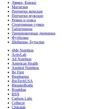
Лямки, Крюки
Магнезия
Перчатки женские
Перчатки мужские
Ремни и пояса
Спортивные сумки
Таблетницы
Тренировочные дневники
Футболки
Шейкеры, Бутылки
4Me Nutrition
ActivLab
All Nutrition
American Health
Applied Nutrition
Be First
Biopharma
BioTechUSA
BlenderBottle
Bombbar
BSN
Carlson Labs
Cellucor
Chikalab