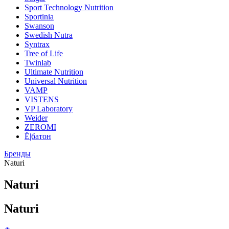
Sport Technology Nutrition
Sportinia
Swanson
Swedish Nutra
Syntrax
Tree of Life
Twinlab
Ultimate Nutrition
Universal Nutrition
VAMP
VISTENS
VP Laboratory
Weider
ZEROMI
Ё|батон
Бренды
Naturi
Naturi
Naturi