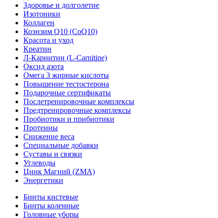
Здоровье и долголетие
Изотоники
Коллаген
Коэнзим Q10 (CoQ10)
Красота и уход
Креатин
Л-Карнитин (L-Сarnitine)
Оксид азота
Омега 3 жирные кислоты
Повышение тестостерона
Подарочные сертификаты
Послетренировочные комплексы
Предтренировочные комплексы
Пробиотики и прибиотики
Протеины
Снижение веса
Специальные добавки
Суставы и связки
Углеводы
Цинк Магний (ZMA)
Энергетики
Бинты кистевые
Бинты коленные
Головные уборы