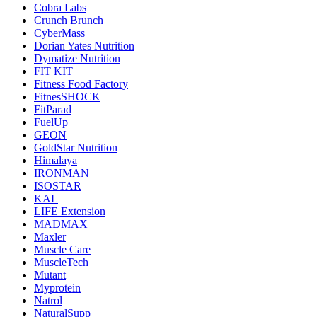
Cobra Labs
Crunch Brunch
CyberMass
Dorian Yates Nutrition
Dymatize Nutrition
FIT KIT
Fitness Food Factory
FitnesSHOCK
FitParad
FuelUp
GEON
GoldStar Nutrition
Himalaya
IRONMAN
ISOSTAR
KAL
LIFE Extension
MADMAX
Maxler
Muscle Care
MuscleTech
Mutant
Myprotein
Natrol
NaturalSupp