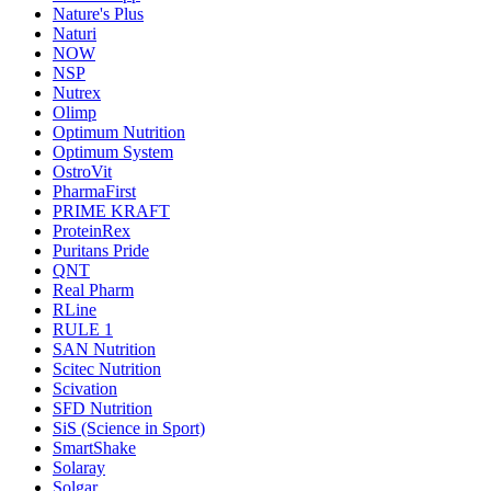
Nature's Plus
Naturi
NOW
NSP
Nutrex
Olimp
Optimum Nutrition
Optimum System
OstroVit
PharmaFirst
PRIME KRAFT
ProteinRex
Puritans Pride
QNT
Real Pharm
RLine
RULE 1
SAN Nutrition
Scitec Nutrition
Scivation
SFD Nutrition
SiS (Science in Sport)
SmartShake
Solaray
Solgar