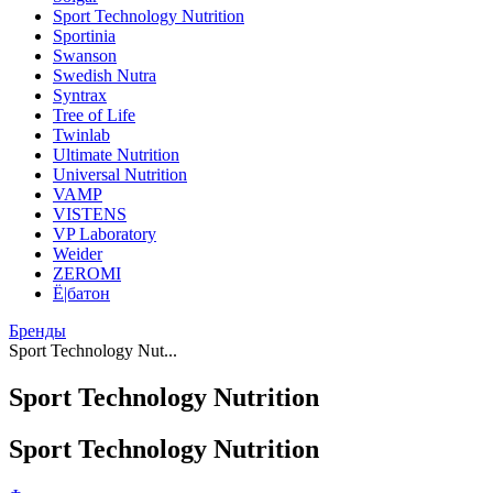
Sport Technology Nutrition
Sportinia
Swanson
Swedish Nutra
Syntrax
Tree of Life
Twinlab
Ultimate Nutrition
Universal Nutrition
VAMP
VISTENS
VP Laboratory
Weider
ZEROMI
Ё|батон
Бренды
Sport Technology Nut...
Sport Technology Nutrition
Sport Technology Nutrition