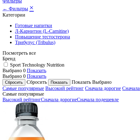
Фильтры
×
← Фильтры
Категории
Готовые напитки
Л-Карнитин (L-Сarnitine)
Повышение тестостерона
Трибулус (Tribulus)
Посмотреть все
Бренд
Sport Technology Nutrition
Выбрано
0
Показать
Выбрано
0
Показать
Сбросить
Показать
Выбрано
Самые популярные
Высокий рейтинг
Сначала дорогие
Сначала
Самые популярные
Высокий рейтинг
Сначала дорогие
Сначала подешевле