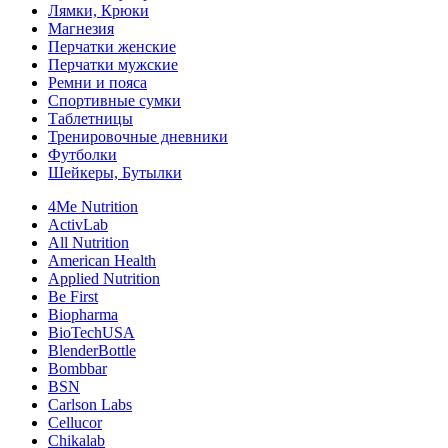
Лямки, Крюки
Магнезия
Перчатки женские
Перчатки мужские
Ремни и пояса
Спортивные сумки
Таблетницы
Тренировочные дневники
Футболки
Шейкеры, Бутылки
4Me Nutrition
ActivLab
All Nutrition
American Health
Applied Nutrition
Be First
Biopharma
BioTechUSA
BlenderBottle
Bombbar
BSN
Carlson Labs
Cellucor
Chikalab