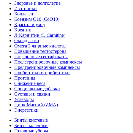
Здоровье и долголетие
Изотоники
Коллаген
Коэнзим Q10 (CoQ10)
Красота и уход
Креатин
Л-Карнитин (L-Сarnitine)
Оксид азота
Омега 3 жирные кислоты
Повышение тестостерона
Подарочные сертификаты
Послетренировочные комплексы
Предтренировочные комплексы
Пробиотики и прибиотики
Протеины
Снижение веса
Специальные добавки
Суставы и связки
Углеводы
Цинк Магний (ZMA)
Энергетики
Бинты кистевые
Бинты коленные
Головные уборы