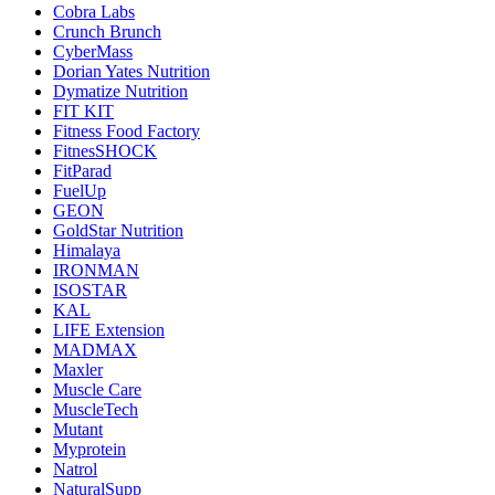
Cobra Labs
Crunch Brunch
CyberMass
Dorian Yates Nutrition
Dymatize Nutrition
FIT KIT
Fitness Food Factory
FitnesSHOCK
FitParad
FuelUp
GEON
GoldStar Nutrition
Himalaya
IRONMAN
ISOSTAR
KAL
LIFE Extension
MADMAX
Maxler
Muscle Care
MuscleTech
Mutant
Myprotein
Natrol
NaturalSupp