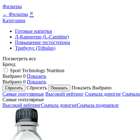
Фильтры
×
← Фильтры
Категории
Готовые напитки
Л-Карнитин (L-Сarnitine)
Повышение тестостерона
Трибулус (Tribulus)
Посмотреть все
Бренд
Sport Technology Nutrition
Выбрано
0
Показать
Выбрано
0
Показать
Сбросить
Показать
Выбрано
Самые популярные
Высокий рейтинг
Сначала дорогие
Сначала
Самые популярные
Высокий рейтинг
Сначала дорогие
Сначала подешевле