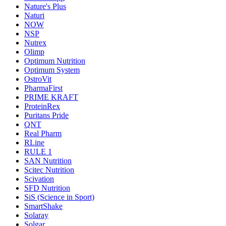
Nature's Plus
Naturi
NOW
NSP
Nutrex
Olimp
Optimum Nutrition
Optimum System
OstroVit
PharmaFirst
PRIME KRAFT
ProteinRex
Puritans Pride
QNT
Real Pharm
RLine
RULE 1
SAN Nutrition
Scitec Nutrition
Scivation
SFD Nutrition
SiS (Science in Sport)
SmartShake
Solaray
Solgar