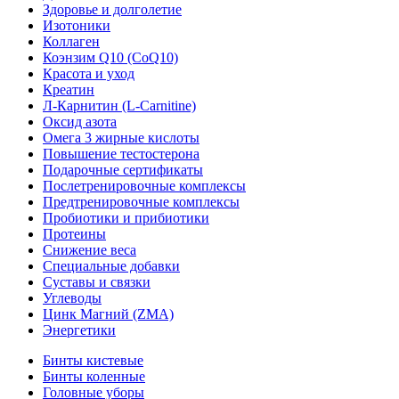
Здоровье и долголетие
Изотоники
Коллаген
Коэнзим Q10 (CoQ10)
Красота и уход
Креатин
Л-Карнитин (L-Сarnitine)
Оксид азота
Омега 3 жирные кислоты
Повышение тестостерона
Подарочные сертификаты
Послетренировочные комплексы
Предтренировочные комплексы
Пробиотики и прибиотики
Протеины
Снижение веса
Специальные добавки
Суставы и связки
Углеводы
Цинк Магний (ZMA)
Энергетики
Бинты кистевые
Бинты коленные
Головные уборы