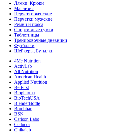
Лямки, Крюки
Магнезия
Перчатки женские
Перчатки мужские
Ремни и пояса
Спортивные сумки
Таблетницы
Тренировочные дневники
Футболки
Шейкеры, Бутылки
4Me Nutrition
ActivLab
All Nutrition
American Health
Applied Nutrition
Be First
Biopharma
BioTechUSA
BlenderBottle
Bombbar
BSN
Carlson Labs
Cellucor
Chikalab