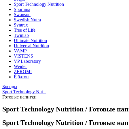
Sport Technology Nutrition
Sportinia
Swanson
Swedish Nutra
Syntrax
Tree of Life
Twinlab
Ultimate Nutrition
Universal Nutrition
VAMP
VISTENS
VP Laboratory
Weider
ZEROMI
Ё|батон
Бренды
Sport Technology Nut...
Готовые напитки
Sport Technology Nutrition / Готовые на
Sport Technology Nutrition / Готовые на