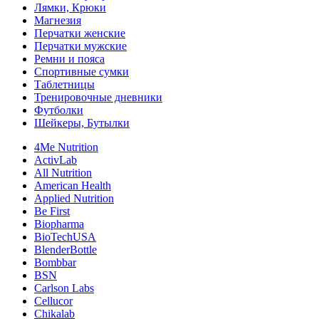
Лямки, Крюки
Магнезия
Перчатки женские
Перчатки мужские
Ремни и пояса
Спортивные сумки
Таблетницы
Тренировочные дневники
Футболки
Шейкеры, Бутылки
4Me Nutrition
ActivLab
All Nutrition
American Health
Applied Nutrition
Be First
Biopharma
BioTechUSA
BlenderBottle
Bombbar
BSN
Carlson Labs
Cellucor
Chikalab