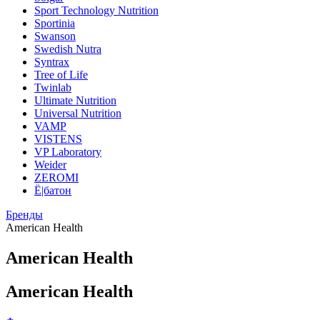
Sport Technology Nutrition
Sportinia
Swanson
Swedish Nutra
Syntrax
Tree of Life
Twinlab
Ultimate Nutrition
Universal Nutrition
VAMP
VISTENS
VP Laboratory
Weider
ZEROMI
Ё|батон
Бренды
American Health
American Health
American Health