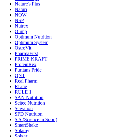
Nature's Plus
Naturi
NOW
NSP
Nutrex
Olimp
Optimum Nutrition
Optimum System
OstroVit
PharmaFirst
PRIME KRAFT
ProteinRex
Puritans Pride
QNT
Real Pharm
RLine
RULE 1
SAN Nutrition
Scitec Nutrition
Scivation
SFD Nutrition
SiS (Science in Sport)
SmartShake
Solaray
Solgar