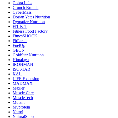
Cobra Labs
Crunch Brunch
CyberMass
Dorian Yates Nutrition
Dymatize Nutrition
FIT KIT
Fitness Food Factory
FitnesSHOCK
FitParad
FuelUp
GEON
GoldStar Nutrition
Himalaya
IRONMAN
ISOSTAR
KAL
LIFE Extension
MADMAX
Maxler
Muscle Care
MuscleTech
Mutant
Myprotein
Natrol
NaturalSupp