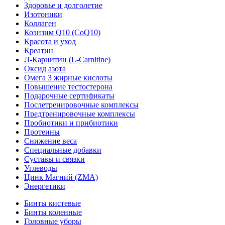
Здоровье и долголетие
Изотоники
Коллаген
Коэнзим Q10 (CoQ10)
Красота и уход
Креатин
Л-Карнитин (L-Сarnitine)
Оксид азота
Омега 3 жирные кислоты
Повышение тестостерона
Подарочные сертификаты
Послетренировочные комплексы
Предтренировочные комплексы
Пробиотики и прибиотики
Протеины
Снижение веса
Специальные добавки
Суставы и связки
Углеводы
Цинк Магний (ZMA)
Энергетики
Бинты кистевые
Бинты коленные
Головные уборы