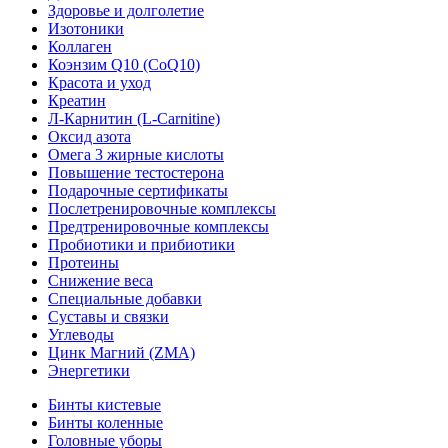
Здоровье и долголетие
Изотоники
Коллаген
Коэнзим Q10 (CoQ10)
Красота и уход
Креатин
Л-Карнитин (L-Сarnitine)
Оксид азота
Омега 3 жирные кислоты
Повышение тестостерона
Подарочные сертификаты
Послетренировочные комплексы
Предтренировочные комплексы
Пробиотики и прибиотики
Протеины
Снижение веса
Специальные добавки
Суставы и связки
Углеводы
Цинк Магний (ZMA)
Энергетики
Бинты кистевые
Бинты коленные
Головные уборы