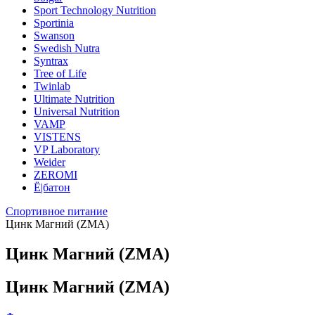
Sport Technology Nutrition
Sportinia
Swanson
Swedish Nutra
Syntrax
Tree of Life
Twinlab
Ultimate Nutrition
Universal Nutrition
VAMP
VISTENS
VP Laboratory
Weider
ZEROMI
Ё|батон
Спортивное питание
Цинк Магний (ZMA)
Цинк Магний (ZMA)
Цинк Магний (ZMA)