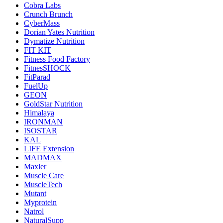
Cobra Labs
Crunch Brunch
CyberMass
Dorian Yates Nutrition
Dymatize Nutrition
FIT KIT
Fitness Food Factory
FitnesSHOCK
FitParad
FuelUp
GEON
GoldStar Nutrition
Himalaya
IRONMAN
ISOSTAR
KAL
LIFE Extension
MADMAX
Maxler
Muscle Care
MuscleTech
Mutant
Myprotein
Natrol
NaturalSupp