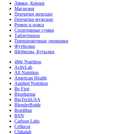
Лямки, Крюки
Магнезия
Перчатки женские
Перчатки мужские
Ремни и пояса
Спортивные сумки
Таблетницы
Тренировочные дневники
Футболки
Шейкеры, Бутылки
4Me Nutrition
ActivLab
All Nutrition
American Health
Applied Nutrition
Be First
Biopharma
BioTechUSA
BlenderBottle
Bombbar
BSN
Carlson Labs
Cellucor
Chikalab