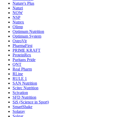
Nature's Plus
Naturi
NOW
NSP
Nutrex
Olimp
Optimum Nutrition
Optimum System
OstroVit
PharmaFirst
PRIME KRAFT
ProteinRex
Puritans Pride
QNT
Real Pharm
RLine
RULE 1
SAN Nutrition
Scitec Nutrition
Scivation
SFD Nutrition
SiS (Science in Sport)
SmartShake
Solaray
Solgar