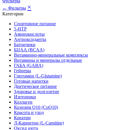
Фильтры
×
← Фильтры
Категории
Спортивное питание
5-HTP
Аминокислоты
Антиоксиданты
Батончики
БЦАА (BCAA)
Витаминно-минеральные комплексы
Витамины и минералы отдельные
ГАБА (GABA)
Гейнеры
Глютамин (L-Glutamine)
Готовые напитки
Диетическое питание
Здоровье и долголетие
Изотоники
Коллаген
Коэнзим Q10 (CoQ10)
Красота и уход
Креатин
Л-Карнитин (L-Сarnitine)
Оксид азота