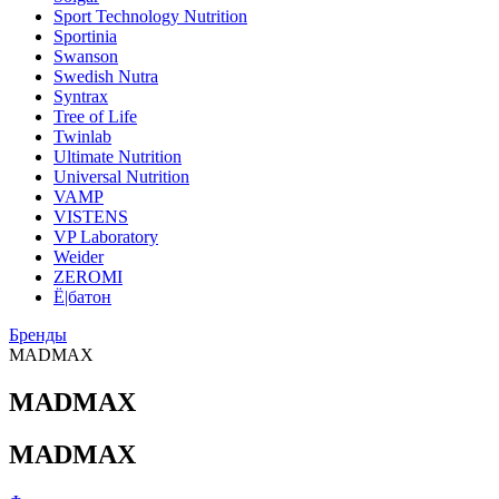
Sport Technology Nutrition
Sportinia
Swanson
Swedish Nutra
Syntrax
Tree of Life
Twinlab
Ultimate Nutrition
Universal Nutrition
VAMP
VISTENS
VP Laboratory
Weider
ZEROMI
Ё|батон
Бренды
MADMAX
MADMAX
MADMAX