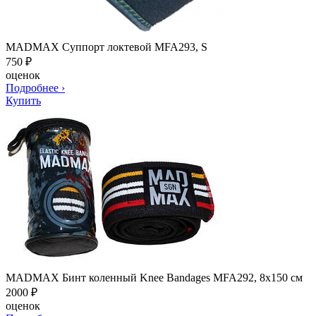
MADMAX Суппорт локтевой MFA293, S
750
₽
оценок
Подробнее
›
Купить
MADMAX Бинт коленный Knee Bandages MFA292, 8х150 см
2000
₽
оценок