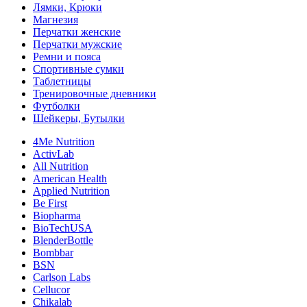
Лямки, Крюки
Магнезия
Перчатки женские
Перчатки мужские
Ремни и пояса
Спортивные сумки
Таблетницы
Тренировочные дневники
Футболки
Шейкеры, Бутылки
4Me Nutrition
ActivLab
All Nutrition
American Health
Applied Nutrition
Be First
Biopharma
BioTechUSA
BlenderBottle
Bombbar
BSN
Carlson Labs
Cellucor
Chikalab