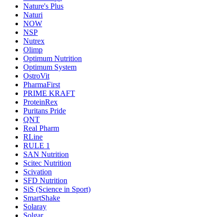
Nature's Plus
Naturi
NOW
NSP
Nutrex
Olimp
Optimum Nutrition
Optimum System
OstroVit
PharmaFirst
PRIME KRAFT
ProteinRex
Puritans Pride
QNT
Real Pharm
RLine
RULE 1
SAN Nutrition
Scitec Nutrition
Scivation
SFD Nutrition
SiS (Science in Sport)
SmartShake
Solaray
Solgar