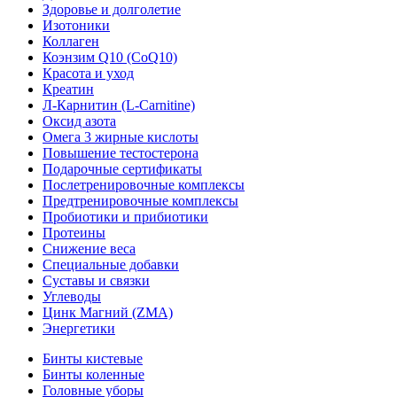
Здоровье и долголетие
Изотоники
Коллаген
Коэнзим Q10 (CoQ10)
Красота и уход
Креатин
Л-Карнитин (L-Сarnitine)
Оксид азота
Омега 3 жирные кислоты
Повышение тестостерона
Подарочные сертификаты
Послетренировочные комплексы
Предтренировочные комплексы
Пробиотики и прибиотики
Протеины
Снижение веса
Специальные добавки
Суставы и связки
Углеводы
Цинк Магний (ZMA)
Энергетики
Бинты кистевые
Бинты коленные
Головные уборы