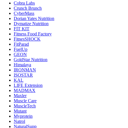
Cobra Labs
Crunch Brunch
CyberMass
Dorian Yates Nutrition
Dymatize Nutrition
FIT KIT
Fitness Food Factory
FitnesSHOCK
FitParad
FuelUp
GEON
GoldStar Nutrition
Himalaya
IRONMAN
ISOSTAR
KAL
LIFE Extension
MADMAX
Maxler
Muscle Care
MuscleTech
Mutant
Myprotein
Natrol
NaturalSupp