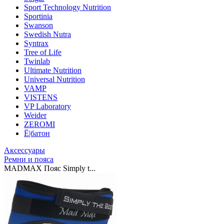
Sport Technology Nutrition
Sportinia
Swanson
Swedish Nutra
Syntrax
Tree of Life
Twinlab
Ultimate Nutrition
Universal Nutrition
VAMP
VISTENS
VP Laboratory
Weider
ZEROMI
Ё|батон
Аксессуары
Ремни и пояса
MADMAX Пояс Simply t...