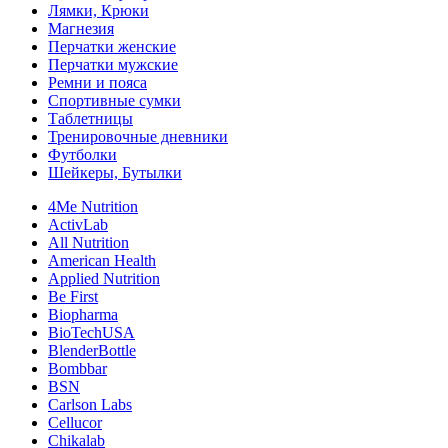
Лямки, Крюки
Магнезия
Перчатки женские
Перчатки мужские
Ремни и пояса
Спортивные сумки
Таблетницы
Тренировочные дневники
Футболки
Шейкеры, Бутылки
4Me Nutrition
ActivLab
All Nutrition
American Health
Applied Nutrition
Be First
Biopharma
BioTechUSA
BlenderBottle
Bombbar
BSN
Carlson Labs
Cellucor
Chikalab