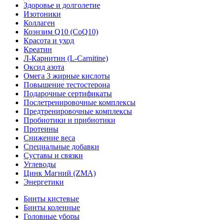
Здоровье и долголетие
Изотоники
Коллаген
Коэнзим Q10 (CoQ10)
Красота и уход
Креатин
Л-Карнитин (L-Сarnitine)
Оксид азота
Омега 3 жирные кислоты
Повышение тестостерона
Подарочные сертификаты
Послетренировочные комплексы
Предтренировочные комплексы
Пробиотики и прибиотики
Протеины
Снижение веса
Специальные добавки
Суставы и связки
Углеводы
Цинк Магний (ZMA)
Энергетики
Бинты кистевые
Бинты коленные
Головные уборы