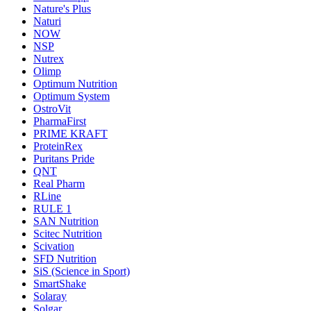
Nature's Plus
Naturi
NOW
NSP
Nutrex
Olimp
Optimum Nutrition
Optimum System
OstroVit
PharmaFirst
PRIME KRAFT
ProteinRex
Puritans Pride
QNT
Real Pharm
RLine
RULE 1
SAN Nutrition
Scitec Nutrition
Scivation
SFD Nutrition
SiS (Science in Sport)
SmartShake
Solaray
Solgar