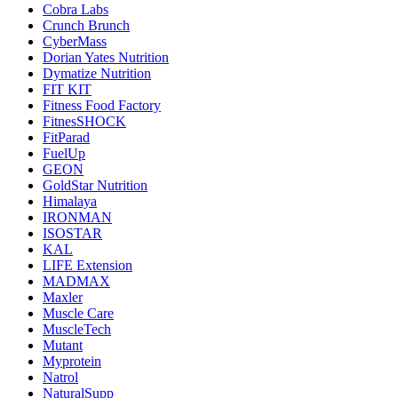
Cobra Labs
Crunch Brunch
CyberMass
Dorian Yates Nutrition
Dymatize Nutrition
FIT KIT
Fitness Food Factory
FitnesSHOCK
FitParad
FuelUp
GEON
GoldStar Nutrition
Himalaya
IRONMAN
ISOSTAR
KAL
LIFE Extension
MADMAX
Maxler
Muscle Care
MuscleTech
Mutant
Myprotein
Natrol
NaturalSupp