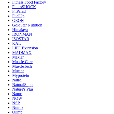
Fitness Food Factory
FitnesSHOCK
FitParad
FuelUp
GEON
GoldStar Nutrition
Himalaya
IRONMAN
ISOSTAR
KAL
LIFE Extension
MADMAX
Maxler
Muscle Care
MuscleTech
Mutant
Myprotein
Natrol
NaturalSupp
Nature's Plus
Naturi
NOW
NSP
Nutrex
Olimp