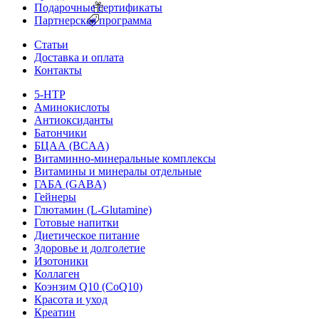
Подарочные сертификаты
Партнерская программа
Статьи
Доставка и оплата
Контакты
5-HTP
Аминокислоты
Антиоксиданты
Батончики
БЦАА (BCAA)
Витаминно-минеральные комплексы
Витамины и минералы отдельные
ГАБА (GABA)
Гейнеры
Глютамин (L-Glutamine)
Готовые напитки
Диетическое питание
Здоровье и долголетие
Изотоники
Коллаген
Коэнзим Q10 (CoQ10)
Красота и уход
Креатин