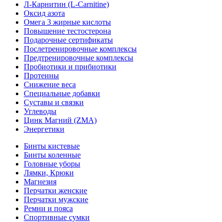
Л-Карнитин (L-Сarnitine)
Оксид азота
Омега 3 жирные кислоты
Повышение тестостерона
Подарочные сертификаты
Послетренировочные комплексы
Предтренировочные комплексы
Пробиотики и прибиотики
Протеины
Снижение веса
Специальные добавки
Суставы и связки
Углеводы
Цинк Магний (ZMA)
Энергетики
Бинты кистевые
Бинты коленные
Головные уборы
Лямки, Крюки
Магнезия
Перчатки женские
Перчатки мужские
Ремни и пояса
Спортивные сумки