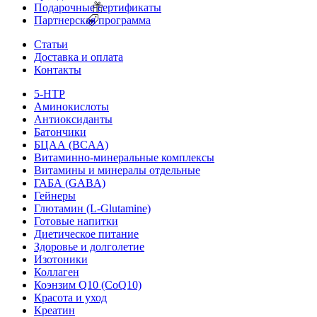
Подарочные сертификаты
Партнерская программа
Статьи
Доставка и оплата
Контакты
5-HTP
Аминокислоты
Антиоксиданты
Батончики
БЦАА (BCAA)
Витаминно-минеральные комплексы
Витамины и минералы отдельные
ГАБА (GABA)
Гейнеры
Глютамин (L-Glutamine)
Готовые напитки
Диетическое питание
Здоровье и долголетие
Изотоники
Коллаген
Коэнзим Q10 (CoQ10)
Красота и уход
Креатин