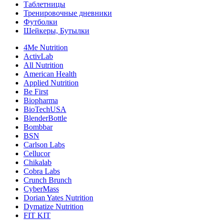
Таблетницы
Тренировочные дневники
Футболки
Шейкеры, Бутылки
4Me Nutrition
ActivLab
All Nutrition
American Health
Applied Nutrition
Be First
Biopharma
BioTechUSA
BlenderBottle
Bombbar
BSN
Carlson Labs
Cellucor
Chikalab
Cobra Labs
Crunch Brunch
CyberMass
Dorian Yates Nutrition
Dymatize Nutrition
FIT KIT