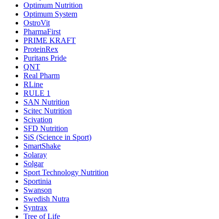
Optimum Nutrition
Optimum System
OstroVit
PharmaFirst
PRIME KRAFT
ProteinRex
Puritans Pride
QNT
Real Pharm
RLine
RULE 1
SAN Nutrition
Scitec Nutrition
Scivation
SFD Nutrition
SiS (Science in Sport)
SmartShake
Solaray
Solgar
Sport Technology Nutrition
Sportinia
Swanson
Swedish Nutra
Syntrax
Tree of Life