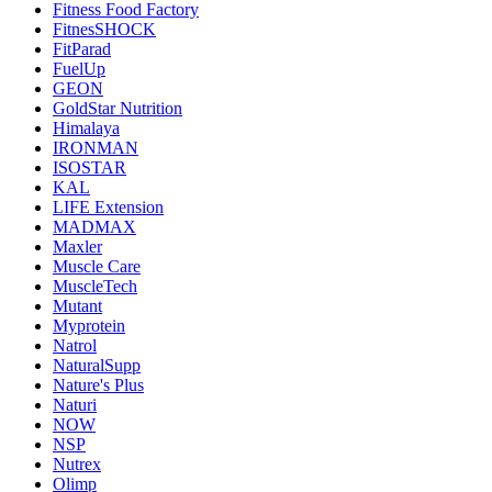
Fitness Food Factory
FitnesSHOCK
FitParad
FuelUp
GEON
GoldStar Nutrition
Himalaya
IRONMAN
ISOSTAR
KAL
LIFE Extension
MADMAX
Maxler
Muscle Care
MuscleTech
Mutant
Myprotein
Natrol
NaturalSupp
Nature's Plus
Naturi
NOW
NSP
Nutrex
Olimp