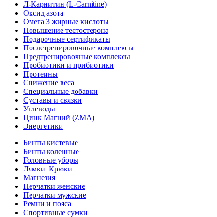
Л-Карнитин (L-Сarnitine)
Оксид азота
Омега 3 жирные кислоты
Повышение тестостерона
Подарочные сертификаты
Послетренировочные комплексы
Предтренировочные комплексы
Пробиотики и прибиотики
Протеины
Снижение веса
Специальные добавки
Суставы и связки
Углеводы
Цинк Магний (ZMA)
Энергетики
Бинты кистевые
Бинты коленные
Головные уборы
Лямки, Крюки
Магнезия
Перчатки женские
Перчатки мужские
Ремни и пояса
Спортивные сумки