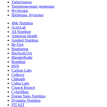
Таблетницы
Тренировочные дневники
Футболки
Шейкеры, Бутылки
4Me Nutrition
ActivLab
All Nutrition
American Health
Applied Nutrition
Be First
Biopharma
BioTechUSA
BlenderBottle
Bombbar
BSN
Carlson Labs
Cellucor
Chikalab
Cobra Labs
Crunch Brunch
CyberMass
Dorian Yates Nutrition
Dymatize Nutrition
FIT KIT