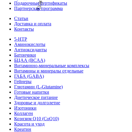
Подарочные сертификаты
Партнерская программа
Статьи
Доставка и оплата
Контакты
5-HTP
Аминокислоты
Антиоксиданты
Батончики
БЦАА (BCAA)
Витаминно-минеральные комплексы
Витамины и минералы отдельные
ГАБА (GABA)
Гейнеры
Глютамин (L-Glutamine)
Готовые напитки
Диетическое питание
Здоровье и долголетие
Изотоники
Коллаген
Коэнзим Q10 (CoQ10)
Красота и уход
Креатин