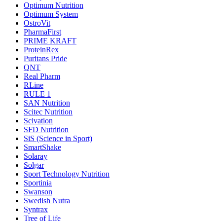
Optimum Nutrition
Optimum System
OstroVit
PharmaFirst
PRIME KRAFT
ProteinRex
Puritans Pride
QNT
Real Pharm
RLine
RULE 1
SAN Nutrition
Scitec Nutrition
Scivation
SFD Nutrition
SiS (Science in Sport)
SmartShake
Solaray
Solgar
Sport Technology Nutrition
Sportinia
Swanson
Swedish Nutra
Syntrax
Tree of Life