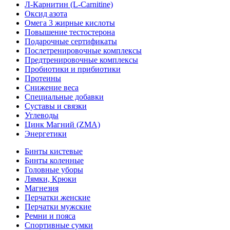
Л-Карнитин (L-Сarnitine)
Оксид азота
Омега 3 жирные кислоты
Повышение тестостерона
Подарочные сертификаты
Послетренировочные комплексы
Предтренировочные комплексы
Пробиотики и прибиотики
Протеины
Снижение веса
Специальные добавки
Суставы и связки
Углеводы
Цинк Магний (ZMA)
Энергетики
Бинты кистевые
Бинты коленные
Головные уборы
Лямки, Крюки
Магнезия
Перчатки женские
Перчатки мужские
Ремни и пояса
Спортивные сумки