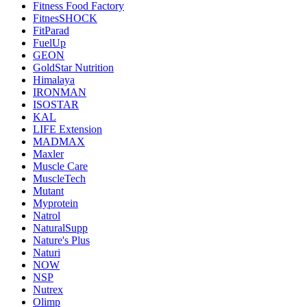
Fitness Food Factory
FitnesSHOCK
FitParad
FuelUp
GEON
GoldStar Nutrition
Himalaya
IRONMAN
ISOSTAR
KAL
LIFE Extension
MADMAX
Maxler
Muscle Care
MuscleTech
Mutant
Myprotein
Natrol
NaturalSupp
Nature's Plus
Naturi
NOW
NSP
Nutrex
Olimp