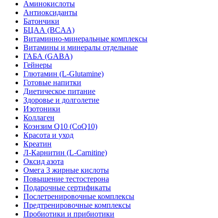
Аминокислоты
Антиоксиданты
Батончики
БЦАА (BCAA)
Витаминно-минеральные комплексы
Витамины и минералы отдельные
ГАБА (GABA)
Гейнеры
Глютамин (L-Glutamine)
Готовые напитки
Диетическое питание
Здоровье и долголетие
Изотоники
Коллаген
Коэнзим Q10 (CoQ10)
Красота и уход
Креатин
Л-Карнитин (L-Сarnitine)
Оксид азота
Омега 3 жирные кислоты
Повышение тестостерона
Подарочные сертификаты
Послетренировочные комплексы
Предтренировочные комплексы
Пробиотики и прибиотики