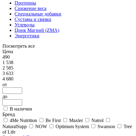
Протеины
Снижение веса
Специальные добавки
Суставы и связки
Углеводы
Цинк Магний (ZMA)
Энергетики
Посмотреть все
Цена
490
1 538
2 585
3 633
4 680
от
до
В наличии
Бренд
4Me Nutrition
Be First
Maxler
Natrol
NaturalSupp
NOW
Optimum System
Swanson
Tree
of Life