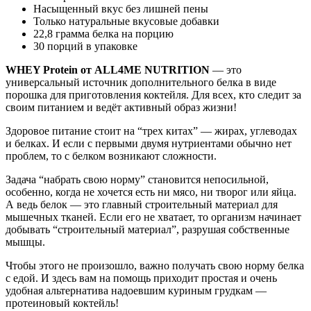
Насыщенный вкус без лишней пены
Только натуральные вкусовые добавки
22,8 грамма белка на порцию
30 порций в упаковке
WHEY Protein от ALL4ME NUTRITION
— это
универсальный источник дополнительного белка в виде
порошка для приготовления коктейля. Для всех, кто следит за
своим питанием и ведёт активный образ жизни!
Здоровое питание стоит на “трех китах” — жирах, углеводах
и белках. И если с первыми двумя нутриентами обычно нет
проблем, то с белком возникают сложности.
Задача “набрать свою норму” становится непосильной,
особенно, когда не хочется есть ни мясо, ни творог или яйца.
А ведь белок — это главный строительный материал для
мышечных тканей. Если его не хватает, то организм начинает
добывать “строительный материал”, разрушая собственные
мышцы.
Чтобы этого не произошло, важно получать свою норму белка
с едой. И здесь вам на помощь приходит простая и очень
удобная альтернатива надоевшим куриным грудкам —
протеиновый коктейль!