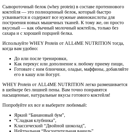
Сывороточный белок (whey protein) в составе протеинового
коктейля — это полноценный белок, который быстро
усваивается и содержит все нужные аминокислоты для
построения новых мышечных тканей. К тому же, он просто
вкусный — как обычный молочный коктейль, только без
сахара и с хорошей порцией белка.
Используйте WHEY Protein от ALL4ME NUTRITION тогда,
когда вам удобно:
До или после тренировки,
Как перекус или дополнение к любому приему пищи,
Готовьте с ним блинчики, оладьи, маффины, добавляйте
его в кашу или йогурт.
WHEY Protein от ALL4ME NUTRITION легко размешивается
в шейкере без лишней пены. Вам точно понравятся
насыщенные, натуральные вкусы готового коктейля!
Попробуйте их все и выберите любимый:
Яркий “Банановый бум”,
“Сладкая клубника”,
Классический “Двойной шоколад”,
Нейтральная “Восхитительная ваниль”.