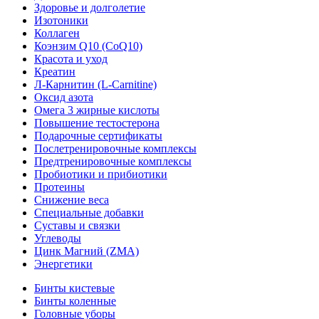
Здоровье и долголетие
Изотоники
Коллаген
Коэнзим Q10 (CoQ10)
Красота и уход
Креатин
Л-Карнитин (L-Сarnitine)
Оксид азота
Омега 3 жирные кислоты
Повышение тестостерона
Подарочные сертификаты
Послетренировочные комплексы
Предтренировочные комплексы
Пробиотики и прибиотики
Протеины
Снижение веса
Специальные добавки
Суставы и связки
Углеводы
Цинк Магний (ZMA)
Энергетики
Бинты кистевые
Бинты коленные
Головные уборы