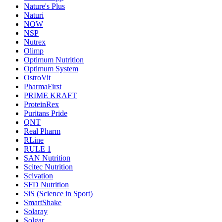
Nature's Plus
Naturi
NOW
NSP
Nutrex
Olimp
Optimum Nutrition
Optimum System
OstroVit
PharmaFirst
PRIME KRAFT
ProteinRex
Puritans Pride
QNT
Real Pharm
RLine
RULE 1
SAN Nutrition
Scitec Nutrition
Scivation
SFD Nutrition
SiS (Science in Sport)
SmartShake
Solaray
Solgar