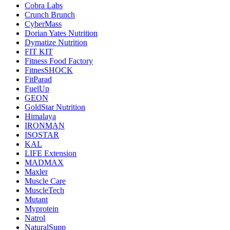
Cobra Labs
Crunch Brunch
CyberMass
Dorian Yates Nutrition
Dymatize Nutrition
FIT KIT
Fitness Food Factory
FitnesSHOCK
FitParad
FuelUp
GEON
GoldStar Nutrition
Himalaya
IRONMAN
ISOSTAR
KAL
LIFE Extension
MADMAX
Maxler
Muscle Care
MuscleTech
Mutant
Myprotein
Natrol
NaturalSupp