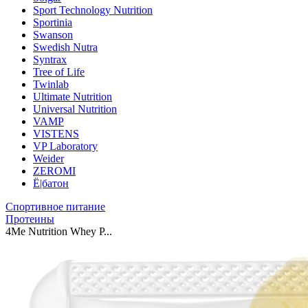
Sport Technology Nutrition
Sportinia
Swanson
Swedish Nutra
Syntrax
Tree of Life
Twinlab
Ultimate Nutrition
Universal Nutrition
VAMP
VISTENS
VP Laboratory
Weider
ZEROMI
Ё|батон
Спортивное питание
Протеины
4Me Nutrition Whey P...