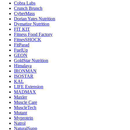
Cobra Labs
Crunch Brunch
CyberMass
Dorian Yates Nutrition
Dymatize Nutrition
FIT KIT
Fitness Food Factory
FitnesSHOCK
FitParad
FuelUp
GEON
GoldStar Nutrition
Himalaya
IRONMAN
ISOSTAR
KAL
LIFE Extension
MADMAX
Maxler
Muscle Care
MuscleTech
Mutant
Myprotein
Natrol
NaturalSupp