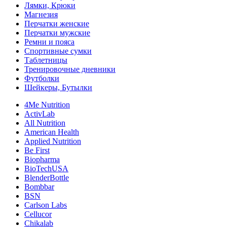
Лямки, Крюки
Магнезия
Перчатки женские
Перчатки мужские
Ремни и пояса
Спортивные сумки
Таблетницы
Тренировочные дневники
Футболки
Шейкеры, Бутылки
4Me Nutrition
ActivLab
All Nutrition
American Health
Applied Nutrition
Be First
Biopharma
BioTechUSA
BlenderBottle
Bombbar
BSN
Carlson Labs
Cellucor
Chikalab