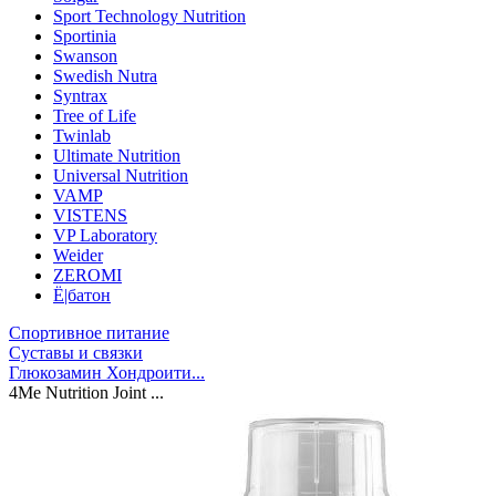
Sport Technology Nutrition
Sportinia
Swanson
Swedish Nutra
Syntrax
Tree of Life
Twinlab
Ultimate Nutrition
Universal Nutrition
VAMP
VISTENS
VP Laboratory
Weider
ZEROMI
Ё|батон
Спортивное питание
Суставы и связки
Глюкозамин Хондроити...
4Me Nutrition Joint ...