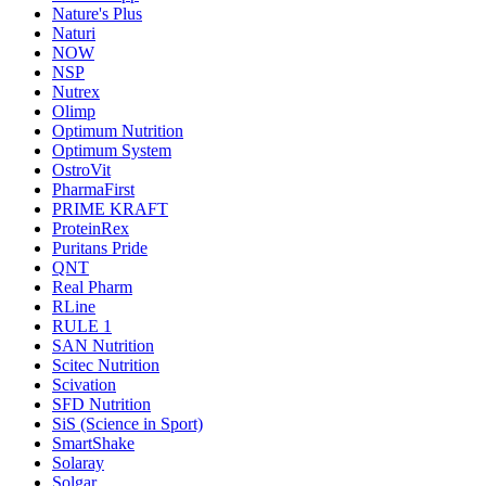
Nature's Plus
Naturi
NOW
NSP
Nutrex
Olimp
Optimum Nutrition
Optimum System
OstroVit
PharmaFirst
PRIME KRAFT
ProteinRex
Puritans Pride
QNT
Real Pharm
RLine
RULE 1
SAN Nutrition
Scitec Nutrition
Scivation
SFD Nutrition
SiS (Science in Sport)
SmartShake
Solaray
Solgar