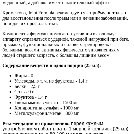
медленный, а добавка имеет накопительный эффект.
Кроме того, Joint Formula рекомендуется к приёму не только
для восстановления после травм или в лечении заболеваний,
но и для их профилактики.
Компоненты формулы помогают суставно-связочному
аппарату справляться с ударной, тяжелой нагрузкой при беге,
прыжках, функциональных и силовых тренировках с
большими весами, активных физических упражнениях у
людей старшего возраста, с большим лишним весом.
Содержание веществ в одной порции (25 мл):
Жиры - 0 г
Углеводы, в т. ч. из фруктозы - 1,4 г
Белки - 2,5 г
Соль - 0 г
Фруктоза - 1,4 г
Глюкозамина сульфат - 1500 мг
Хондроитина сульфат - 1000 мг
Метилсульфонилметан - 300 мг
Рекомендации по применению:
перед каждым
употреблением взбалтывать. 1 мерный колпачок (25 мл)