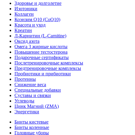
Здоровье и долголетие
Изотоники
Коллаген
Коэнзим Q10 (CoQ10)
Красота и уход
Креатин
Л-Карнитин (L-Сarnitine)
Оксид азота
Омега 3 жирные кислоты
Повышение тестостерона
Подарочные сертификаты
Послетренировочные комплексы
Предтренировочные комплексы
Пробиотики и прибиотики
Протеины
Снижение веса
Специальные добавки
Суставы и связки
Углеводы
Цинк Магний (ZMA)
Энергетики
Бинты кистевые
Бинты коленные
Головные уборы