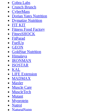
Cobra Labs
Crunch Brunch
CyberMass
Dorian Yates Nutrition
Dymatize Nutrition
FIT KIT
Fitness Food Factory
FitnesSHOCK
FitParad
FuelUp
GEON
GoldStar Nutrition
Himalaya
IRONMAN
ISOSTAR
KAL
LIFE Extension
MADMAX
Maxler
Muscle Care
MuscleTech
Mutant
Myprotein
Natrol
NaturalSupp