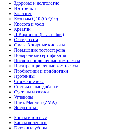
Здоровье и долголетие
Изотоники
Коллаген
Коэнзим Q10 (CoQ10)
Красота и уход
Креатин
Л-Карнитин (L-Сarnitine)
Оксид азота
Омега 3 жирные кислоты
Повышение тестостерона
Подарочные сертификаты
Послетренировочные комплексы
Предтренировочные комплексы
Пробиотики и прибиотики
Протеины
Снижение веса
Специальные добавки
Суставы и связки
Углеводы
Цинк Магний (ZMA)
Энергетики
Бинты кистевые
Бинты коленные
Головные уборы