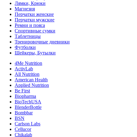
Лямки, Крюки
Магнезия
Перчатки женские
Перчатки мужские
Ремни и пояса
Спортивные сумки
Таблетницы
Тренировочные дневники
Футболки
Шейкеры, Бутылки
4Me Nutrition
ActivLab
All Nutrition
American Health
Applied Nutrition
Be First
Biopharma
BioTechUSA
BlenderBottle
Bombbar
BSN
Carlson Labs
Cellucor
Chikalab