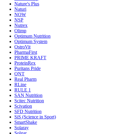
Nature's Plus
Naturi
NOW
NSP
Nutrex
Olimp
Optimum Nutrition
Optimum System
OstroVit
PharmaFirst
PRIME KRAFT
ProteinRex
Puritans Pride
QNT
Real Pharm
RLine
RULE 1
SAN Nutrition
Scitec Nutrition
Scivation
SFD Nutrition
SiS (Science in Sport)
SmartShake
Solaray
Solgar