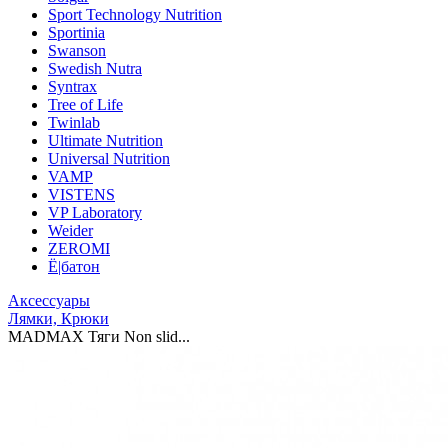
Sport Technology Nutrition
Sportinia
Swanson
Swedish Nutra
Syntrax
Tree of Life
Twinlab
Ultimate Nutrition
Universal Nutrition
VAMP
VISTENS
VP Laboratory
Weider
ZEROMI
Ё|батон
Аксессуары
Лямки, Крюки
MADMAX Тяги Non slid...