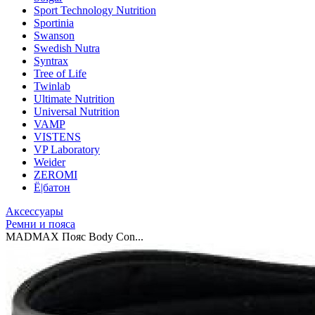
Sport Technology Nutrition
Sportinia
Swanson
Swedish Nutra
Syntrax
Tree of Life
Twinlab
Ultimate Nutrition
Universal Nutrition
VAMP
VISTENS
VP Laboratory
Weider
ZEROMI
Ё|батон
Аксессуары
Ремни и пояса
MADMAX Пояс Body Con...