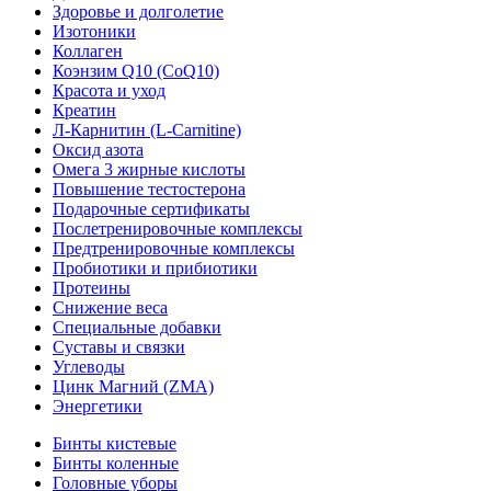
Здоровье и долголетие
Изотоники
Коллаген
Коэнзим Q10 (CoQ10)
Красота и уход
Креатин
Л-Карнитин (L-Сarnitine)
Оксид азота
Омега 3 жирные кислоты
Повышение тестостерона
Подарочные сертификаты
Послетренировочные комплексы
Предтренировочные комплексы
Пробиотики и прибиотики
Протеины
Снижение веса
Специальные добавки
Суставы и связки
Углеводы
Цинк Магний (ZMA)
Энергетики
Бинты кистевые
Бинты коленные
Головные уборы