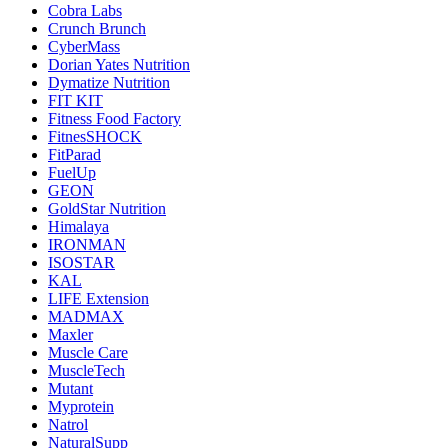
Cobra Labs
Crunch Brunch
CyberMass
Dorian Yates Nutrition
Dymatize Nutrition
FIT KIT
Fitness Food Factory
FitnesSHOCK
FitParad
FuelUp
GEON
GoldStar Nutrition
Himalaya
IRONMAN
ISOSTAR
KAL
LIFE Extension
MADMAX
Maxler
Muscle Care
MuscleTech
Mutant
Myprotein
Natrol
NaturalSupp