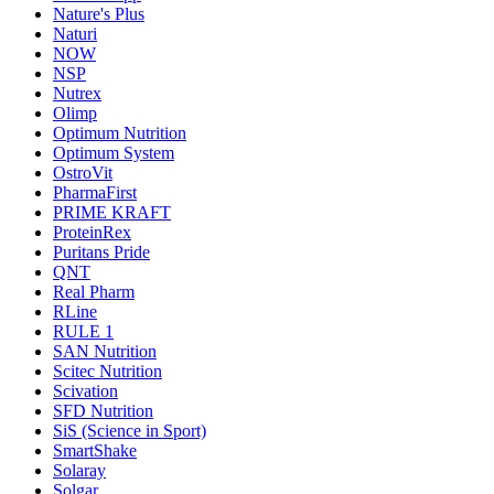
Nature's Plus
Naturi
NOW
NSP
Nutrex
Olimp
Optimum Nutrition
Optimum System
OstroVit
PharmaFirst
PRIME KRAFT
ProteinRex
Puritans Pride
QNT
Real Pharm
RLine
RULE 1
SAN Nutrition
Scitec Nutrition
Scivation
SFD Nutrition
SiS (Science in Sport)
SmartShake
Solaray
Solgar