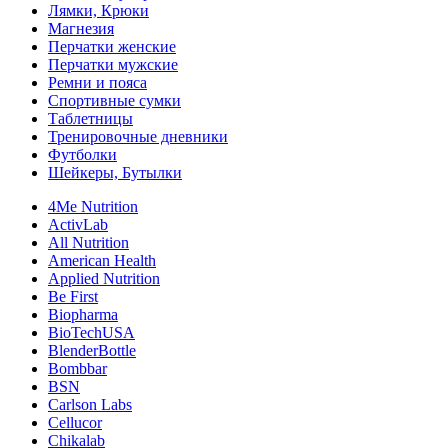
Лямки, Крюки
Магнезия
Перчатки женские
Перчатки мужские
Ремни и пояса
Спортивные сумки
Таблетницы
Тренировочные дневники
Футболки
Шейкеры, Бутылки
4Me Nutrition
ActivLab
All Nutrition
American Health
Applied Nutrition
Be First
Biopharma
BioTechUSA
BlenderBottle
Bombbar
BSN
Carlson Labs
Cellucor
Chikalab