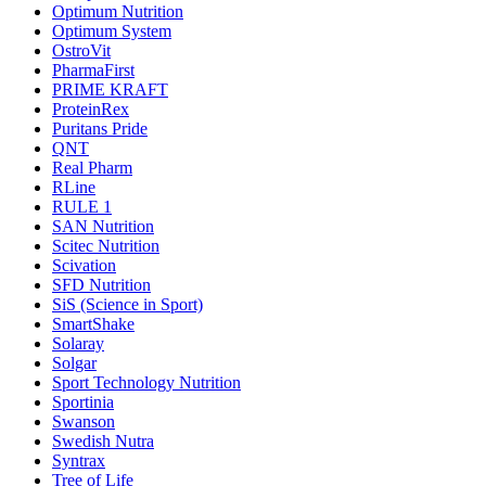
Optimum Nutrition
Optimum System
OstroVit
PharmaFirst
PRIME KRAFT
ProteinRex
Puritans Pride
QNT
Real Pharm
RLine
RULE 1
SAN Nutrition
Scitec Nutrition
Scivation
SFD Nutrition
SiS (Science in Sport)
SmartShake
Solaray
Solgar
Sport Technology Nutrition
Sportinia
Swanson
Swedish Nutra
Syntrax
Tree of Life