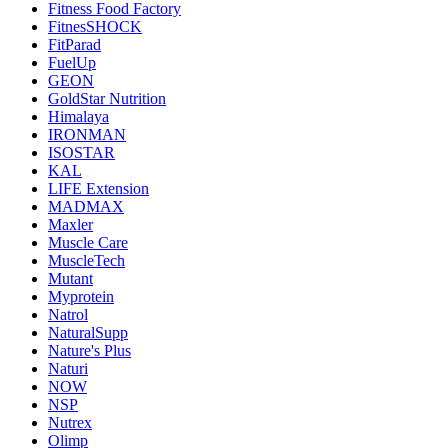
Fitness Food Factory
FitnesSHOCK
FitParad
FuelUp
GEON
GoldStar Nutrition
Himalaya
IRONMAN
ISOSTAR
KAL
LIFE Extension
MADMAX
Maxler
Muscle Care
MuscleTech
Mutant
Myprotein
Natrol
NaturalSupp
Nature's Plus
Naturi
NOW
NSP
Nutrex
Olimp