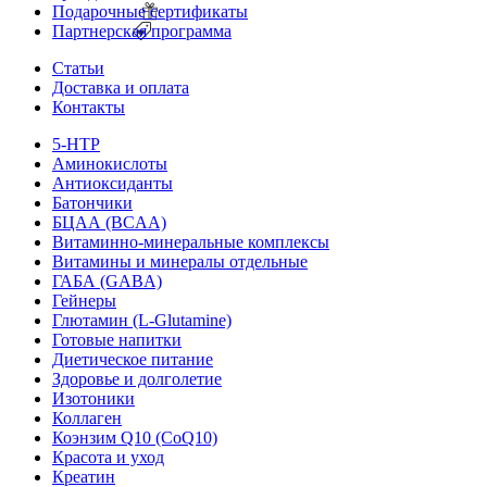
Подарочные сертификаты
Партнерская программа
Статьи
Доставка и оплата
Контакты
5-HTP
Аминокислоты
Антиоксиданты
Батончики
БЦАА (BCAA)
Витаминно-минеральные комплексы
Витамины и минералы отдельные
ГАБА (GABA)
Гейнеры
Глютамин (L-Glutamine)
Готовые напитки
Диетическое питание
Здоровье и долголетие
Изотоники
Коллаген
Коэнзим Q10 (CoQ10)
Красота и уход
Креатин