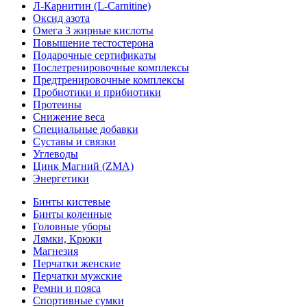
Л-Карнитин (L-Сarnitine)
Оксид азота
Омега 3 жирные кислоты
Повышение тестостерона
Подарочные сертификаты
Послетренировочные комплексы
Предтренировочные комплексы
Пробиотики и прибиотики
Протеины
Снижение веса
Специальные добавки
Суставы и связки
Углеводы
Цинк Магний (ZMA)
Энергетики
Бинты кистевые
Бинты коленные
Головные уборы
Лямки, Крюки
Магнезия
Перчатки женские
Перчатки мужские
Ремни и пояса
Спортивные сумки