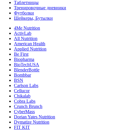
Таблетницы
Тренировочные дневники
Футболки
Шейкеры, Бутылки
4Me Nutrition
ActivLab
All Nutrition
American Health
Applied Nutrition
Be First
Biopharma
BioTechUSA
BlenderBottle
Bombbar
BSN
Carlson Labs
Cellucor
Chikalab
Cobra Labs
Crunch Brunch
CyberMass
Dorian Yates Nutrition
Dymatize Nutrition
FIT KIT