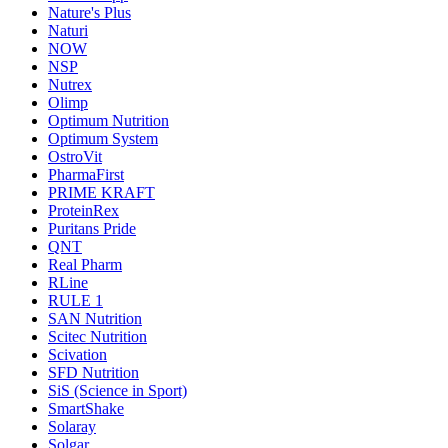
Nature's Plus
Naturi
NOW
NSP
Nutrex
Olimp
Optimum Nutrition
Optimum System
OstroVit
PharmaFirst
PRIME KRAFT
ProteinRex
Puritans Pride
QNT
Real Pharm
RLine
RULE 1
SAN Nutrition
Scitec Nutrition
Scivation
SFD Nutrition
SiS (Science in Sport)
SmartShake
Solaray
Solgar