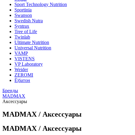
Sport Technology Nutrition
Sportinia
Swanson
Swedish Nutra
Syntrax
Tree of Life
Twinlab
Ultimate Nutrition
Universal Nutrition
VAMP
VISTENS
VP Laboratory
Weider
ZEROMI
Ё|батон
Бренды
MADMAX
Аксессуары
MADMAX / Аксессуары
MADMAX / Аксессуары