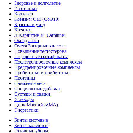
Здоровье и долголетие
Изотоники
Коллаген
Коэнзим Q10 (CoQ10)
Красота и уход
Креатин
Л-Карнитин (L-Сarnitine)
Оксид азота
Омега 3 жирные кислоты
Повышение тестостерона
Подарочные сертификаты
Послетренировочные комплексы
Предтренировочные комплексы
Пробиотики и прибиотики
Протеины
Снижение веса
Специальные добавки
Суставы и связки
Углеводы
Цинк Магний (ZMA)
Энергетики
Бинты кистевые
Бинты коленные
Головные уборы