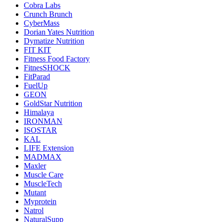
Cobra Labs
Crunch Brunch
CyberMass
Dorian Yates Nutrition
Dymatize Nutrition
FIT KIT
Fitness Food Factory
FitnesSHOCK
FitParad
FuelUp
GEON
GoldStar Nutrition
Himalaya
IRONMAN
ISOSTAR
KAL
LIFE Extension
MADMAX
Maxler
Muscle Care
MuscleTech
Mutant
Myprotein
Natrol
NaturalSupp