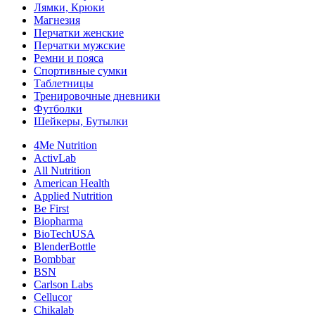
Лямки, Крюки
Магнезия
Перчатки женские
Перчатки мужские
Ремни и пояса
Спортивные сумки
Таблетницы
Тренировочные дневники
Футболки
Шейкеры, Бутылки
4Me Nutrition
ActivLab
All Nutrition
American Health
Applied Nutrition
Be First
Biopharma
BioTechUSA
BlenderBottle
Bombbar
BSN
Carlson Labs
Cellucor
Chikalab