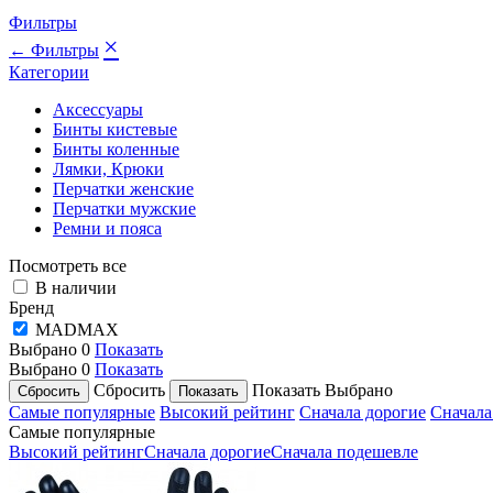
Фильтры
×
← Фильтры
Категории
Аксессуары
Бинты кистевые
Бинты коленные
Лямки, Крюки
Перчатки женские
Перчатки мужские
Ремни и пояса
Посмотреть все
В наличии
Бренд
MADMAX
Выбрано
0
Показать
Выбрано
0
Показать
Сбросить
Показать
Выбрано
Самые популярные
Высокий рейтинг
Сначала дорогие
Сначала
Самые популярные
Высокий рейтинг
Сначала дорогие
Сначала подешевле