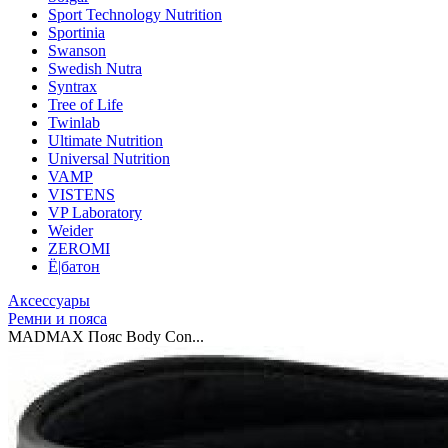
Sport Technology Nutrition
Sportinia
Swanson
Swedish Nutra
Syntrax
Tree of Life
Twinlab
Ultimate Nutrition
Universal Nutrition
VAMP
VISTENS
VP Laboratory
Weider
ZEROMI
Ё|батон
Аксессуары
Ремни и пояса
MADMAX Пояс Body Con...