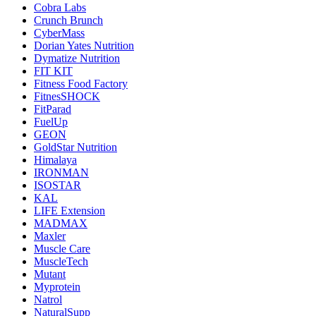
Cobra Labs
Crunch Brunch
CyberMass
Dorian Yates Nutrition
Dymatize Nutrition
FIT KIT
Fitness Food Factory
FitnesSHOCK
FitParad
FuelUp
GEON
GoldStar Nutrition
Himalaya
IRONMAN
ISOSTAR
KAL
LIFE Extension
MADMAX
Maxler
Muscle Care
MuscleTech
Mutant
Myprotein
Natrol
NaturalSupp