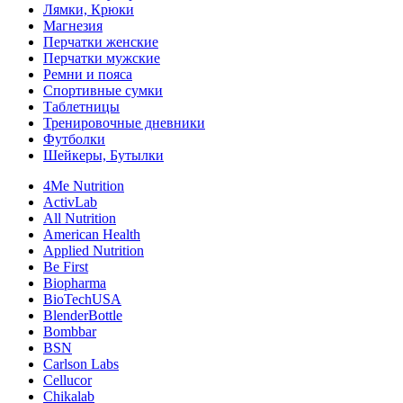
Лямки, Крюки
Магнезия
Перчатки женские
Перчатки мужские
Ремни и пояса
Спортивные сумки
Таблетницы
Тренировочные дневники
Футболки
Шейкеры, Бутылки
4Me Nutrition
ActivLab
All Nutrition
American Health
Applied Nutrition
Be First
Biopharma
BioTechUSA
BlenderBottle
Bombbar
BSN
Carlson Labs
Cellucor
Chikalab