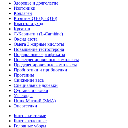
Здоровье и долголетие
Изотоники
Коллаген
Коэнзим Q10 (CoQ10)
Красота и уход
Креатин
Л-Карнитин (L-Сarnitine)
Оксид азота
Омега 3 жирные кислоты
Повышение тестостерона
Подарочные сертификаты
Послетренировочные комплексы
Предтренировочные комплексы
Пробиотики и прибиотики
Протеины
Снижение веса
Специальные добавки
Суставы и связки
Углеводы
Цинк Магний (ZMA)
Энергетики
Бинты кистевые
Бинты коленные
Головные уборы