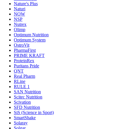
Nature's Plus
Naturi
NOW
NSP
Nutrex
Olimp
Optimum Nutrition
Optimum System
OstroVit
PharmaFirst
PRIME KRAFT
ProteinRex
Puritans Pride
QNT
Real Pharm
RLine
RULE 1
SAN Nutrition
Scitec Nutrition
Scivation
SFD Nutrition
SiS (Science in Sport)
SmartShake
Solaray
Solgar