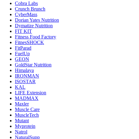
Cobra Labs
Crunch Brunch
CyberMass
Dorian Yates Nutrition
Dymatize Nutrition
FIT KIT
Fitness Food Factory
FitnesSHOCK
FitParad
FuelUp
GEON
GoldStar Nutrition
Himalaya
IRONMAN
ISOSTAR
KAL
LIFE Extension
MADMAX
Maxler
Muscle Care
MuscleTech
Mutant
Myprotein
Natrol
NaturalSupp