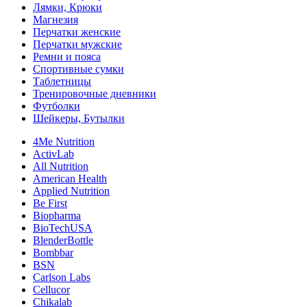
Лямки, Крюки
Магнезия
Перчатки женские
Перчатки мужские
Ремни и пояса
Спортивные сумки
Таблетницы
Тренировочные дневники
Футболки
Шейкеры, Бутылки
4Me Nutrition
ActivLab
All Nutrition
American Health
Applied Nutrition
Be First
Biopharma
BioTechUSA
BlenderBottle
Bombbar
BSN
Carlson Labs
Cellucor
Chikalab