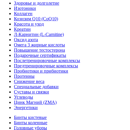
Здоровье и долголетие
Изотоники
Коллаген
Коэнзим Q10 (CoQ10)
Красота и уход
Креатин
Л-Карнитин (L-Сarnitine)
Оксид азота
Омега 3 жирные кислоты
Повышение тестостерона
Подарочные сертификаты
Послетренировочные комплексы
Предтренировочные комплексы
Пробиотики и прибиотики
Протеины
Снижение веса
Специальные добавки
Суставы и связки
Углеводы
Цинк Магний (ZMA)
Энергетики
Бинты кистевые
Бинты коленные
Головные уборы