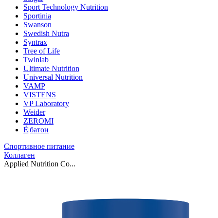
Sport Technology Nutrition
Sportinia
Swanson
Swedish Nutra
Syntrax
Tree of Life
Twinlab
Ultimate Nutrition
Universal Nutrition
VAMP
VISTENS
VP Laboratory
Weider
ZEROMI
Ё|батон
Спортивное питание
Коллаген
Applied Nutrition Co...