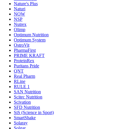
Nature's Plus
Naturi
NOW
NSP
Nutrex
Olimp
Optimum Nutrition
Optimum System
OstroVit
PharmaFirst
PRIME KRAFT
ProteinRex
Puritans Pride
QNT
Real Pharm
RLine
RULE 1
SAN Nutrition
Scitec Nutrition
Scivation
SFD Nutrition
SiS (Science in Sport)
SmartShake
Solaray
Solgar