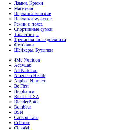
Лямки, Крюки
Магнезия
Перчатки женские
Перчатки мужские
Ремни и пояса
Спортивные сумки
Таблетницы
Тренировочные дневники
Футболки
Шейкеры, Бутылки
4Me Nutrition
ActivLab
All Nutrition
American Health
Applied Nutrition
Be First
Biopharma
BioTechUSA
BlenderBottle
Bombbar
BSN
Carlson Labs
Cellucor
Chikalab