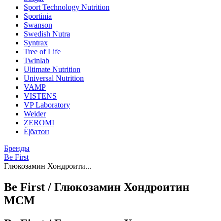
Sport Technology Nutrition
Sportinia
Swanson
Swedish Nutra
Syntrax
Tree of Life
Twinlab
Ultimate Nutrition
Universal Nutrition
VAMP
VISTENS
VP Laboratory
Weider
ZEROMI
Ё|батон
Бренды
Be First
Глюкозамин Хондроити...
Be First / Глюкозамин Хондроитин
МСМ