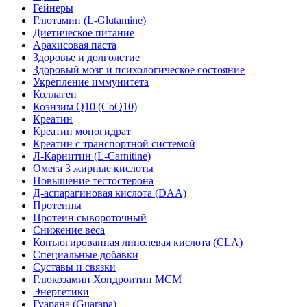
Гейнеры
Глютамин (L-Glutamine)
Диетическое питание
Арахисовая паста
Здоровье и долголетие
Здоровый мозг и психологическое состояние
Укрепление иммунитета
Коллаген
Коэнзим Q10 (CoQ10)
Креатин
Креатин моногидрат
Креатин с транспортной системой
Л-Карнитин (L-Сarnitine)
Омега 3 жирные кислоты
Повышение тестостерона
Д-аспарагиновая кислота (DAA)
Протеины
Протеин сывороточный
Снижение веса
Конъюгированная линолевая кислота (CLA)
Специальные добавки
Суставы и связки
Глюкозамин Хондроитин МСМ
Энергетики
Гуарана (Guarana)