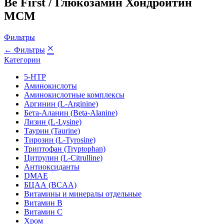
Be First / Глюкозамин Хондроитин
МСМ
Фильтры
×
← Фильтры
Категории
5-HTP
Аминокислоты
Аминокислотные комплексы
Аргинин (L-Arginine)
Бета-Аланин (Beta-Alanine)
Лизин (L-Lysine)
Таурин (Taurine)
Тирозин (L-Tyrosine)
Триптофан (Tryptophan)
Цитрулин (L-Citrulline)
Антиоксиданты
DMAE
БЦАА (BCAA)
Витамины и минералы отдельные
Витамин B
Витамин C
Хром