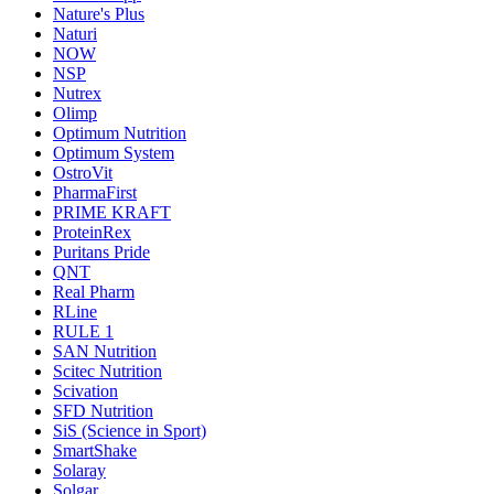
Nature's Plus
Naturi
NOW
NSP
Nutrex
Olimp
Optimum Nutrition
Optimum System
OstroVit
PharmaFirst
PRIME KRAFT
ProteinRex
Puritans Pride
QNT
Real Pharm
RLine
RULE 1
SAN Nutrition
Scitec Nutrition
Scivation
SFD Nutrition
SiS (Science in Sport)
SmartShake
Solaray
Solgar