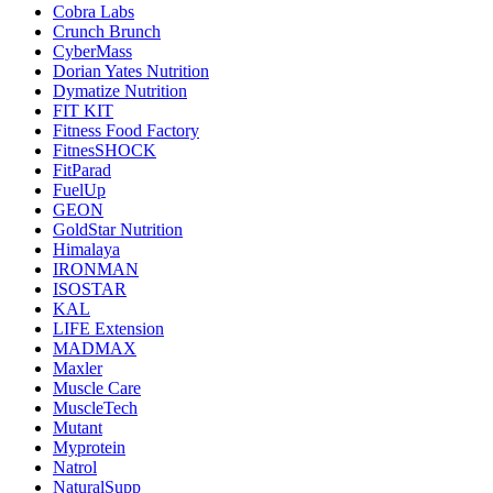
Cobra Labs
Crunch Brunch
CyberMass
Dorian Yates Nutrition
Dymatize Nutrition
FIT KIT
Fitness Food Factory
FitnesSHOCK
FitParad
FuelUp
GEON
GoldStar Nutrition
Himalaya
IRONMAN
ISOSTAR
KAL
LIFE Extension
MADMAX
Maxler
Muscle Care
MuscleTech
Mutant
Myprotein
Natrol
NaturalSupp