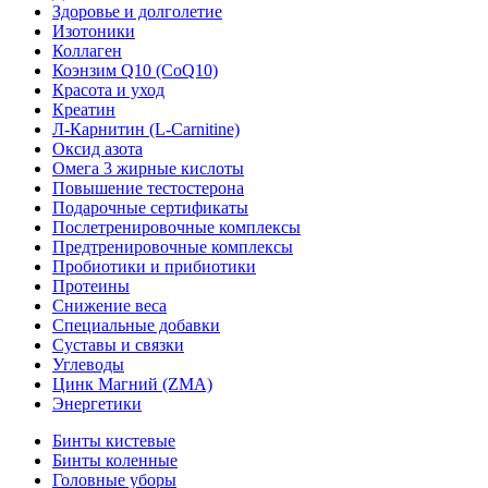
Здоровье и долголетие
Изотоники
Коллаген
Коэнзим Q10 (CoQ10)
Красота и уход
Креатин
Л-Карнитин (L-Сarnitine)
Оксид азота
Омега 3 жирные кислоты
Повышение тестостерона
Подарочные сертификаты
Послетренировочные комплексы
Предтренировочные комплексы
Пробиотики и прибиотики
Протеины
Снижение веса
Специальные добавки
Суставы и связки
Углеводы
Цинк Магний (ZMA)
Энергетики
Бинты кистевые
Бинты коленные
Головные уборы