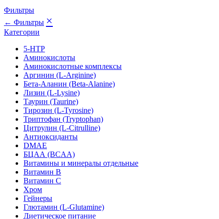
Фильтры
×
← Фильтры
Категории
5-HTP
Аминокислоты
Аминокислотные комплексы
Аргинин (L-Arginine)
Бета-Аланин (Beta-Alanine)
Лизин (L-Lysine)
Таурин (Taurine)
Тирозин (L-Tyrosine)
Триптофан (Tryptophan)
Цитрулин (L-Citrulline)
Антиоксиданты
DMAE
БЦАА (BCAA)
Витамины и минералы отдельные
Витамин B
Витамин C
Хром
Гейнеры
Глютамин (L-Glutamine)
Диетическое питание