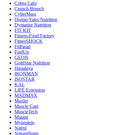
Cobra Labs
Crunch Brunch
CyberMass
Dorian Yates Nutrition
Dymatize Nutrition
FIT KIT
Fitness Food Factory
FitnesSHOCK
FitParad
FuelUp
GEON
GoldStar Nutrition
Himalaya
IRONMAN
ISOSTAR
KAL
LIFE Extension
MADMAX
Maxler
Muscle Care
MuscleTech
Mutant
Myprotein
Natrol
NaturalSupp