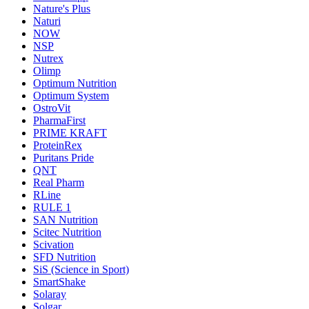
Nature's Plus
Naturi
NOW
NSP
Nutrex
Olimp
Optimum Nutrition
Optimum System
OstroVit
PharmaFirst
PRIME KRAFT
ProteinRex
Puritans Pride
QNT
Real Pharm
RLine
RULE 1
SAN Nutrition
Scitec Nutrition
Scivation
SFD Nutrition
SiS (Science in Sport)
SmartShake
Solaray
Solgar