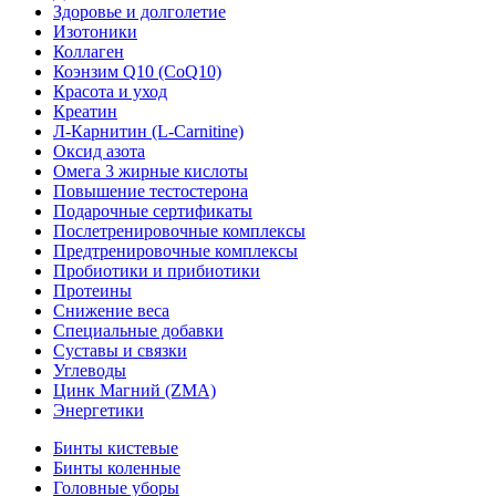
Здоровье и долголетие
Изотоники
Коллаген
Коэнзим Q10 (CoQ10)
Красота и уход
Креатин
Л-Карнитин (L-Сarnitine)
Оксид азота
Омега 3 жирные кислоты
Повышение тестостерона
Подарочные сертификаты
Послетренировочные комплексы
Предтренировочные комплексы
Пробиотики и прибиотики
Протеины
Снижение веса
Специальные добавки
Суставы и связки
Углеводы
Цинк Магний (ZMA)
Энергетики
Бинты кистевые
Бинты коленные
Головные уборы