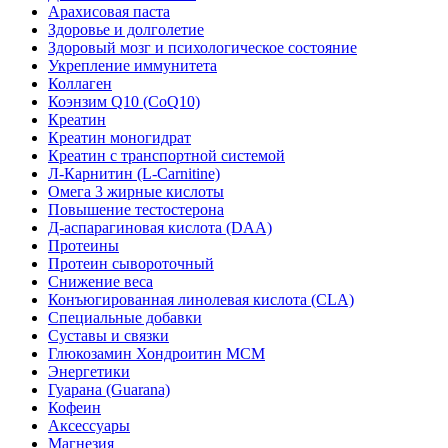
Арахисовая паста
Здоровье и долголетие
Здоровый мозг и психологическое состояние
Укрепление иммунитета
Коллаген
Коэнзим Q10 (CoQ10)
Креатин
Креатин моногидрат
Креатин с транспортной системой
Л-Карнитин (L-Сarnitine)
Омега 3 жирные кислоты
Повышение тестостерона
Д-аспарагиновая кислота (DAA)
Протеины
Протеин сывороточный
Снижение веса
Конъюгированная линолевая кислота (CLA)
Специальные добавки
Суставы и связки
Глюкозамин Хондроитин МСМ
Энергетики
Гуарана (Guarana)
Кофеин
Аксессуары
Магнезия