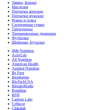
Лямки, Крюки
Магнезия
Перчатки женские
Перчатки мужские
Ремни и пояса
Спортивные сумки
Таблетницы
Тренировочные дневники
Футболки
Шейкеры, Бутылки
4Me Nutrition
ActivLab
All Nutrition
American Health
Applied Nutrition
Be First
Biopharma
BioTechUSA
BlenderBottle
Bombbar
BSN
Carlson Labs
Cellucor
Chikalab