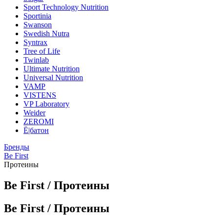
Sport Technology Nutrition
Sportinia
Swanson
Swedish Nutra
Syntrax
Tree of Life
Twinlab
Ultimate Nutrition
Universal Nutrition
VAMP
VISTENS
VP Laboratory
Weider
ZEROMI
Ё|батон
Бренды
Be First
Протеины
Be First / Протеины
Be First / Протеины