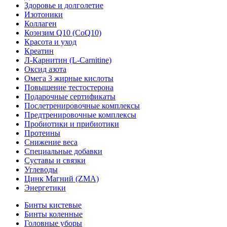
Здоровье и долголетие
Изотоники
Коллаген
Коэнзим Q10 (CoQ10)
Красота и уход
Креатин
Л-Карнитин (L-Сarnitine)
Оксид азота
Омега 3 жирные кислоты
Повышение тестостерона
Подарочные сертификаты
Послетренировочные комплексы
Предтренировочные комплексы
Пробиотики и прибиотики
Протеины
Снижение веса
Специальные добавки
Суставы и связки
Углеводы
Цинк Магний (ZMA)
Энергетики
Бинты кистевые
Бинты коленные
Головные уборы