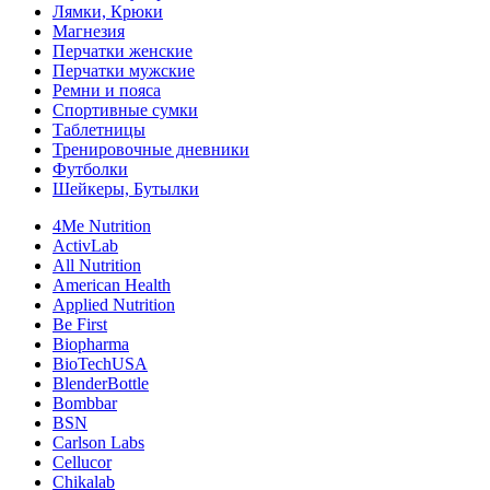
Лямки, Крюки
Магнезия
Перчатки женские
Перчатки мужские
Ремни и пояса
Спортивные сумки
Таблетницы
Тренировочные дневники
Футболки
Шейкеры, Бутылки
4Me Nutrition
ActivLab
All Nutrition
American Health
Applied Nutrition
Be First
Biopharma
BioTechUSA
BlenderBottle
Bombbar
BSN
Carlson Labs
Cellucor
Chikalab