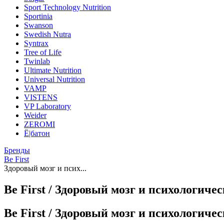
Sport Technology Nutrition
Sportinia
Swanson
Swedish Nutra
Syntrax
Tree of Life
Twinlab
Ultimate Nutrition
Universal Nutrition
VAMP
VISTENS
VP Laboratory
Weider
ZEROMI
Ё|батон
Бренды
Be First
Здоровый мозг и псих...
Be First / Здоровый мозг и психологиче
Be First / Здоровый мозг и психологиче