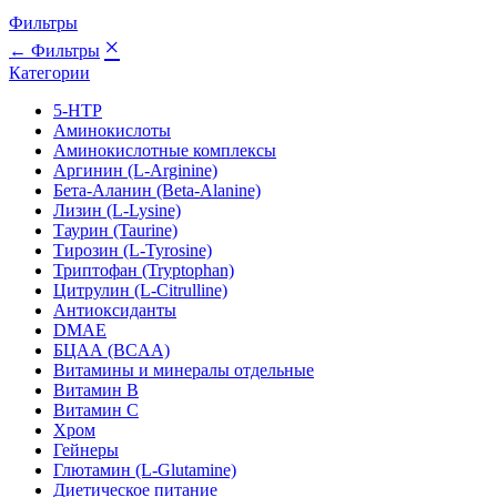
Фильтры
×
← Фильтры
Категории
5-HTP
Аминокислоты
Аминокислотные комплексы
Аргинин (L-Arginine)
Бета-Аланин (Beta-Alanine)
Лизин (L-Lysine)
Таурин (Taurine)
Тирозин (L-Tyrosine)
Триптофан (Tryptophan)
Цитрулин (L-Citrulline)
Антиоксиданты
DMAE
БЦАА (BCAA)
Витамины и минералы отдельные
Витамин B
Витамин C
Хром
Гейнеры
Глютамин (L-Glutamine)
Диетическое питание