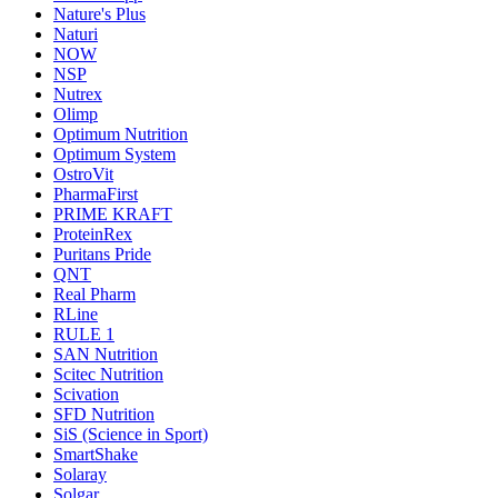
Nature's Plus
Naturi
NOW
NSP
Nutrex
Olimp
Optimum Nutrition
Optimum System
OstroVit
PharmaFirst
PRIME KRAFT
ProteinRex
Puritans Pride
QNT
Real Pharm
RLine
RULE 1
SAN Nutrition
Scitec Nutrition
Scivation
SFD Nutrition
SiS (Science in Sport)
SmartShake
Solaray
Solgar