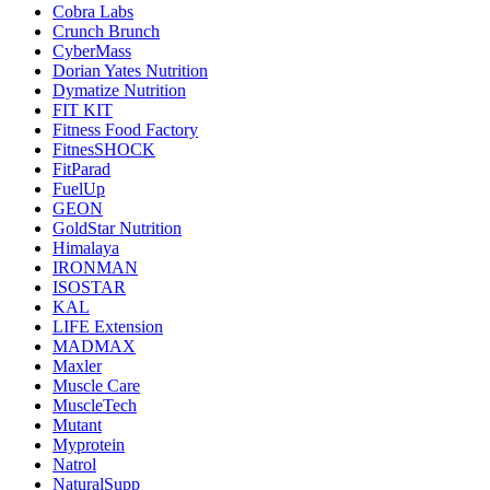
Cobra Labs
Crunch Brunch
CyberMass
Dorian Yates Nutrition
Dymatize Nutrition
FIT KIT
Fitness Food Factory
FitnesSHOCK
FitParad
FuelUp
GEON
GoldStar Nutrition
Himalaya
IRONMAN
ISOSTAR
KAL
LIFE Extension
MADMAX
Maxler
Muscle Care
MuscleTech
Mutant
Myprotein
Natrol
NaturalSupp