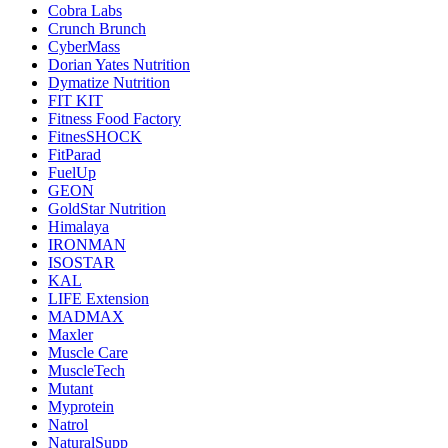
Cobra Labs
Crunch Brunch
CyberMass
Dorian Yates Nutrition
Dymatize Nutrition
FIT KIT
Fitness Food Factory
FitnesSHOCK
FitParad
FuelUp
GEON
GoldStar Nutrition
Himalaya
IRONMAN
ISOSTAR
KAL
LIFE Extension
MADMAX
Maxler
Muscle Care
MuscleTech
Mutant
Myprotein
Natrol
NaturalSupp