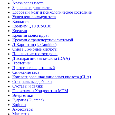
Арахисовая паста
Здоровье и долголетие
Здоровый мозг и психологическое состояние
Укрепление иммунитета
Коллаген
Коэнзим Q10 (CoQ10)
Креатин
Креатин моногидрат
Креатин с транспортной системой
Л-Карнитин (L-Сarnitine)
Омега 3 жирные кислоты
Повышение тестостерона
Д-аспарагиновая кислота (DAA)
Протеины
Протеин сывороточный
Снижение веса
Конъюгированная линолевая кислота (CLA)
Специальные добавки
Суставы и связки
Глюкозамин Хондроитин МСМ
Энергетики
Гуарана (Guarana)
Кофеин
Аксессуары
Магнезия