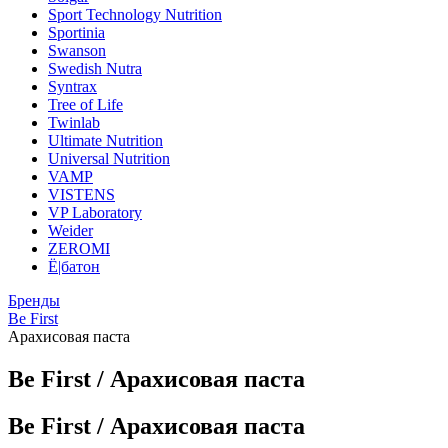
Sport Technology Nutrition
Sportinia
Swanson
Swedish Nutra
Syntrax
Tree of Life
Twinlab
Ultimate Nutrition
Universal Nutrition
VAMP
VISTENS
VP Laboratory
Weider
ZEROMI
Ё|батон
Бренды
Be First
Арахисовая паста
Be First / Арахисовая паста
Be First / Арахисовая паста