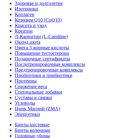
Здоровье и долголетие
Изотоники
Коллаген
Коэнзим Q10 (CoQ10)
Красота и уход
Креатин
Л-Карнитин (L-Сarnitine)
Оксид азота
Омега 3 жирные кислоты
Повышение тестостерона
Подарочные сертификаты
Послетренировочные комплексы
Предтренировочные комплексы
Пробиотики и прибиотики
Протеины
Снижение веса
Специальные добавки
Суставы и связки
Углеводы
Цинк Магний (ZMA)
Энергетики
Бинты кистевые
Бинты коленные
Головные уборы