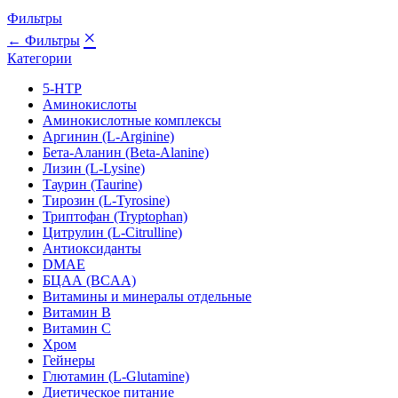
Фильтры
×
← Фильтры
Категории
5-HTP
Аминокислоты
Аминокислотные комплексы
Аргинин (L-Arginine)
Бета-Аланин (Beta-Alanine)
Лизин (L-Lysine)
Таурин (Taurine)
Тирозин (L-Tyrosine)
Триптофан (Tryptophan)
Цитрулин (L-Citrulline)
Антиоксиданты
DMAE
БЦАА (BCAA)
Витамины и минералы отдельные
Витамин B
Витамин C
Хром
Гейнеры
Глютамин (L-Glutamine)
Диетическое питание