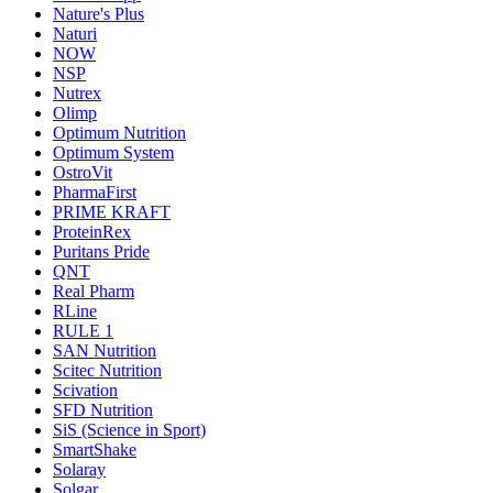
Nature's Plus
Naturi
NOW
NSP
Nutrex
Olimp
Optimum Nutrition
Optimum System
OstroVit
PharmaFirst
PRIME KRAFT
ProteinRex
Puritans Pride
QNT
Real Pharm
RLine
RULE 1
SAN Nutrition
Scitec Nutrition
Scivation
SFD Nutrition
SiS (Science in Sport)
SmartShake
Solaray
Solgar