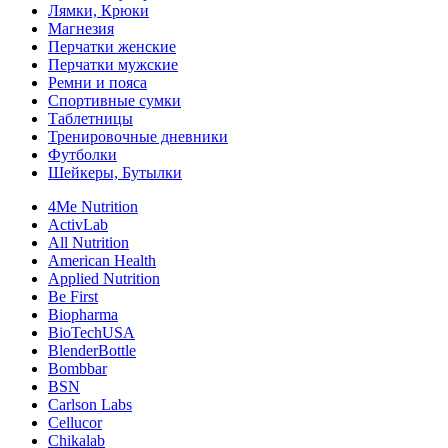
Лямки, Крюки
Магнезия
Перчатки женские
Перчатки мужские
Ремни и пояса
Спортивные сумки
Таблетницы
Тренировочные дневники
Футболки
Шейкеры, Бутылки
4Me Nutrition
ActivLab
All Nutrition
American Health
Applied Nutrition
Be First
Biopharma
BioTechUSA
BlenderBottle
Bombbar
BSN
Carlson Labs
Cellucor
Chikalab