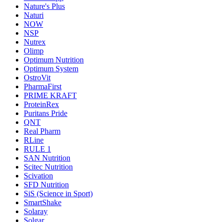
Nature's Plus
Naturi
NOW
NSP
Nutrex
Olimp
Optimum Nutrition
Optimum System
OstroVit
PharmaFirst
PRIME KRAFT
ProteinRex
Puritans Pride
QNT
Real Pharm
RLine
RULE 1
SAN Nutrition
Scitec Nutrition
Scivation
SFD Nutrition
SiS (Science in Sport)
SmartShake
Solaray
Solgar