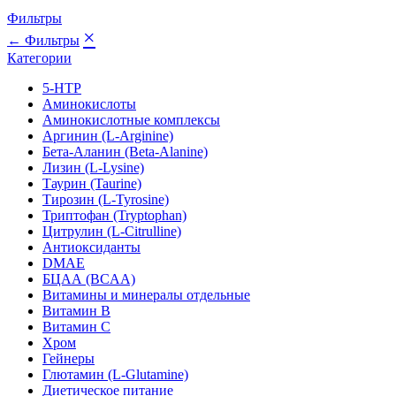
Фильтры
×
← Фильтры
Категории
5-HTP
Аминокислоты
Аминокислотные комплексы
Аргинин (L-Arginine)
Бета-Аланин (Beta-Alanine)
Лизин (L-Lysine)
Таурин (Taurine)
Тирозин (L-Tyrosine)
Триптофан (Tryptophan)
Цитрулин (L-Citrulline)
Антиоксиданты
DMAE
БЦАА (BCAA)
Витамины и минералы отдельные
Витамин B
Витамин C
Хром
Гейнеры
Глютамин (L-Glutamine)
Диетическое питание