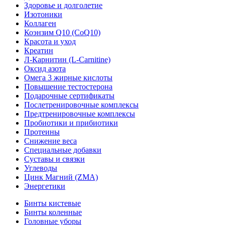
Здоровье и долголетие
Изотоники
Коллаген
Коэнзим Q10 (CoQ10)
Красота и уход
Креатин
Л-Карнитин (L-Сarnitine)
Оксид азота
Омега 3 жирные кислоты
Повышение тестостерона
Подарочные сертификаты
Послетренировочные комплексы
Предтренировочные комплексы
Пробиотики и прибиотики
Протеины
Снижение веса
Специальные добавки
Суставы и связки
Углеводы
Цинк Магний (ZMA)
Энергетики
Бинты кистевые
Бинты коленные
Головные уборы