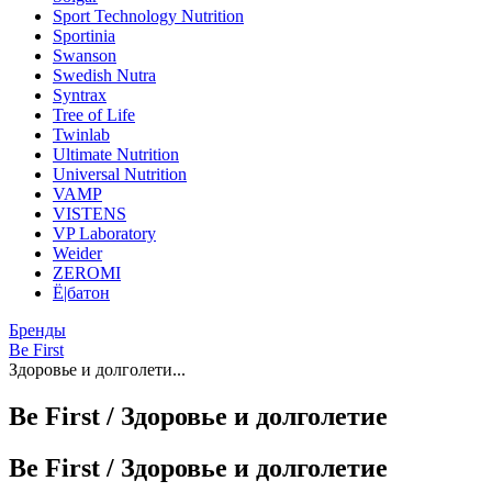
Sport Technology Nutrition
Sportinia
Swanson
Swedish Nutra
Syntrax
Tree of Life
Twinlab
Ultimate Nutrition
Universal Nutrition
VAMP
VISTENS
VP Laboratory
Weider
ZEROMI
Ё|батон
Бренды
Be First
Здоровье и долголети...
Be First / Здоровье и долголетие
Be First / Здоровье и долголетие