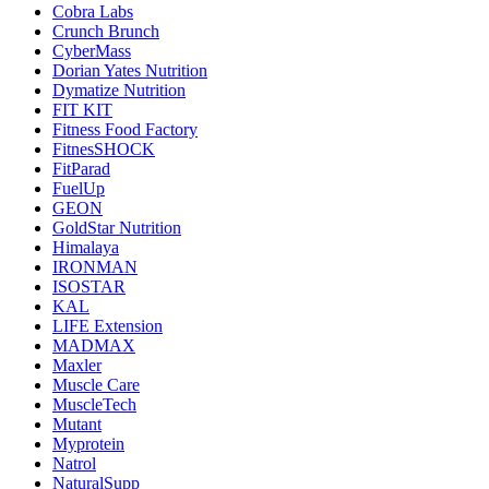
Cobra Labs
Crunch Brunch
CyberMass
Dorian Yates Nutrition
Dymatize Nutrition
FIT KIT
Fitness Food Factory
FitnesSHOCK
FitParad
FuelUp
GEON
GoldStar Nutrition
Himalaya
IRONMAN
ISOSTAR
KAL
LIFE Extension
MADMAX
Maxler
Muscle Care
MuscleTech
Mutant
Myprotein
Natrol
NaturalSupp