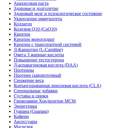
Арахисовая паста
Здоровье и долголетие
Здоровый мозг и психологическое состояние
Укрепление иммунитета
Коллаген
Коэнзим Q10 (CoQ10)
Креатин
Креатин моногидрат
Креатин с транспортной системой
Л-Карнитин (L-Сarnitine)
Омега 3 жирные кислоты
Повышение тестостерона
Д-аспарагиновая кислота (DAA)
Протеины
Протеин сывороточный
Снижение веса
Конъюгированная линолевая кислота (CLA)
Специальные добавки
Суставы и связки
Глюкозамин Хондроитин МСМ
Энергетики
Гуарана (Guarana)
Кофеин
Аксессуары
Магнезия