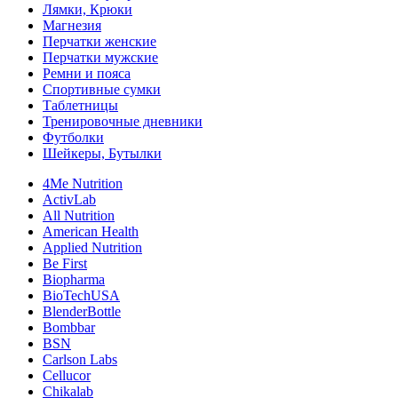
Лямки, Крюки
Магнезия
Перчатки женские
Перчатки мужские
Ремни и пояса
Спортивные сумки
Таблетницы
Тренировочные дневники
Футболки
Шейкеры, Бутылки
4Me Nutrition
ActivLab
All Nutrition
American Health
Applied Nutrition
Be First
Biopharma
BioTechUSA
BlenderBottle
Bombbar
BSN
Carlson Labs
Cellucor
Chikalab