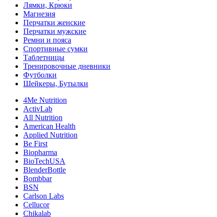
Лямки, Крюки
Магнезия
Перчатки женские
Перчатки мужские
Ремни и пояса
Спортивные сумки
Таблетницы
Тренировочные дневники
Футболки
Шейкеры, Бутылки
4Me Nutrition
ActivLab
All Nutrition
American Health
Applied Nutrition
Be First
Biopharma
BioTechUSA
BlenderBottle
Bombbar
BSN
Carlson Labs
Cellucor
Chikalab