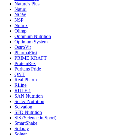
Nature's Plus
Naturi
NOW
NSP
Nutrex
Olimp
Optimum Nutrition
Optimum System
OstroVit
PharmaFirst
PRIME KRAFT
ProteinRex
Puritans Pride
QNT
Real Pharm
RLine
RULE 1
SAN Nutrition
Scitec Nutrition
Scivation
SFD Nutrition
SiS (Science in Sport)
SmartShake
Solaray
Solgar