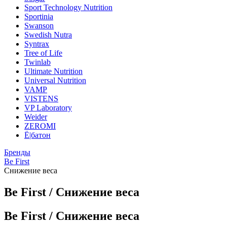
Sport Technology Nutrition
Sportinia
Swanson
Swedish Nutra
Syntrax
Tree of Life
Twinlab
Ultimate Nutrition
Universal Nutrition
VAMP
VISTENS
VP Laboratory
Weider
ZEROMI
Ё|батон
Бренды
Be First
Снижение веса
Be First / Снижение веса
Be First / Снижение веса