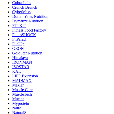
Cobra Labs
Crunch Brunch
CyberMass
Dorian Yates Nutrition
Dymatize Nutrition
FIT KIT
Fitness Food Factory
FitnesSHOCK
FitParad
FuelUp
GEON
GoldStar Nutrition
Himalaya
IRONMAN
ISOSTAR
KAL
LIFE Extension
MADMAX
Maxler
Muscle Care
MuscleTech
Mutant
Myprotein
Natrol
NaturalSupp