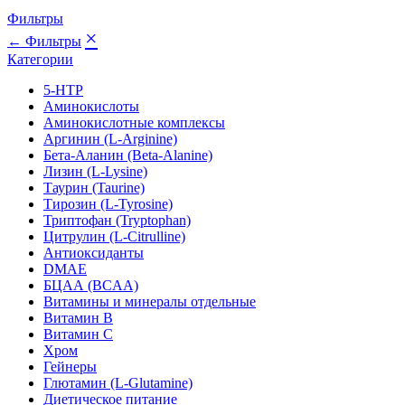
Фильтры
×
← Фильтры
Категории
5-HTP
Аминокислоты
Аминокислотные комплексы
Аргинин (L-Arginine)
Бета-Аланин (Beta-Alanine)
Лизин (L-Lysine)
Таурин (Taurine)
Тирозин (L-Tyrosine)
Триптофан (Tryptophan)
Цитрулин (L-Citrulline)
Антиоксиданты
DMAE
БЦАА (BCAA)
Витамины и минералы отдельные
Витамин B
Витамин C
Хром
Гейнеры
Глютамин (L-Glutamine)
Диетическое питание