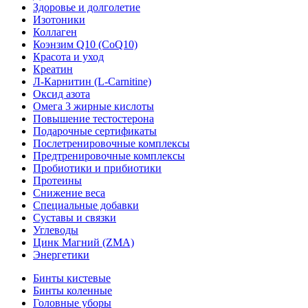
Здоровье и долголетие
Изотоники
Коллаген
Коэнзим Q10 (CoQ10)
Красота и уход
Креатин
Л-Карнитин (L-Сarnitine)
Оксид азота
Омега 3 жирные кислоты
Повышение тестостерона
Подарочные сертификаты
Послетренировочные комплексы
Предтренировочные комплексы
Пробиотики и прибиотики
Протеины
Снижение веса
Специальные добавки
Суставы и связки
Углеводы
Цинк Магний (ZMA)
Энергетики
Бинты кистевые
Бинты коленные
Головные уборы