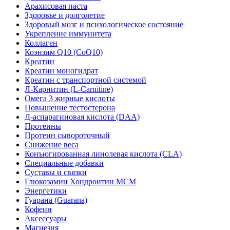
Арахисовая паста
Здоровье и долголетие
Здоровый мозг и психологическое состояние
Укрепление иммунитета
Коллаген
Коэнзим Q10 (CoQ10)
Креатин
Креатин моногидрат
Креатин с транспортной системой
Л-Карнитин (L-Сarnitine)
Омега 3 жирные кислоты
Повышение тестостерона
Д-аспарагиновая кислота (DAA)
Протеины
Протеин сывороточный
Снижение веса
Конъюгированная линолевая кислота (CLA)
Специальные добавки
Суставы и связки
Глюкозамин Хондроитин МСМ
Энергетики
Гуарана (Guarana)
Кофеин
Аксессуары
Магнезия