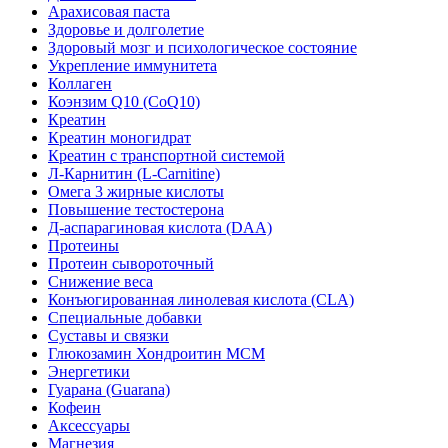
Арахисовая паста
Здоровье и долголетие
Здоровый мозг и психологическое состояние
Укрепление иммунитета
Коллаген
Коэнзим Q10 (CoQ10)
Креатин
Креатин моногидрат
Креатин с транспортной системой
Л-Карнитин (L-Сarnitine)
Омега 3 жирные кислоты
Повышение тестостерона
Д-аспарагиновая кислота (DAA)
Протеины
Протеин сывороточный
Снижение веса
Конъюгированная линолевая кислота (CLA)
Специальные добавки
Суставы и связки
Глюкозамин Хондроитин МСМ
Энергетики
Гуарана (Guarana)
Кофеин
Аксессуары
Магнезия