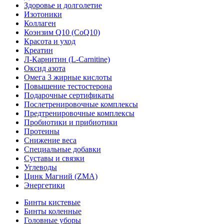
Здоровье и долголетие
Изотоники
Коллаген
Коэнзим Q10 (CoQ10)
Красота и уход
Креатин
Л-Карнитин (L-Сarnitine)
Оксид азота
Омега 3 жирные кислоты
Повышение тестостерона
Подарочные сертификаты
Послетренировочные комплексы
Предтренировочные комплексы
Пробиотики и прибиотики
Протеины
Снижение веса
Специальные добавки
Суставы и связки
Углеводы
Цинк Магний (ZMA)
Энергетики
Бинты кистевые
Бинты коленные
Головные уборы