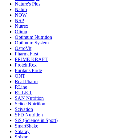
Nature's Plus
Naturi
NOW
NSP
Nutrex
Olimp
Optimum Nutrition
Optimum System
OstroVit
PharmaFirst
PRIME KRAFT
ProteinRex
Puritans Pride
QNT
Real Pharm
RLine
RULE 1
SAN Nutrition
Scitec Nutrition
Scivation
SFD Nutrition
SiS (Science in Sport)
SmartShake
Solaray
Solgar