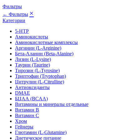
Фильтры
×
← Фильтры
Категории
5-HTP
Аминокислоты
Аминокислотные комплексы
Аргинин (L-Arginine)
Бета-Аланин (Beta-Alanine)
Лизин (L-Lysine)
Таурин (Taurine)
Тирозин (L-Tyrosine)
Триптофан (Tryptophan)
Цитрулин (L-Citrulline)
Антиоксиданты
DMAE
БЦАА (BCAA)
Витамины и минералы отдельные
Витамин B
Витамин C
Хром
Гейнеры
Глютамин (L-Glutamine)
Диетическое питание