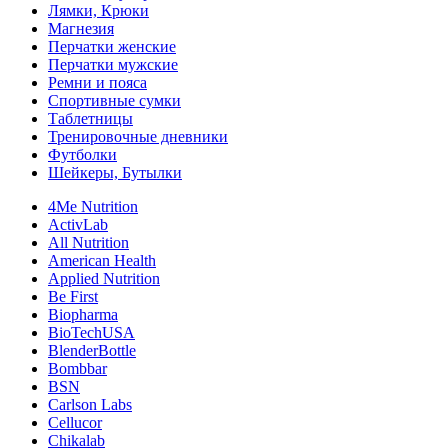
Лямки, Крюки
Магнезия
Перчатки женские
Перчатки мужские
Ремни и пояса
Спортивные сумки
Таблетницы
Тренировочные дневники
Футболки
Шейкеры, Бутылки
4Me Nutrition
ActivLab
All Nutrition
American Health
Applied Nutrition
Be First
Biopharma
BioTechUSA
BlenderBottle
Bombbar
BSN
Carlson Labs
Cellucor
Chikalab