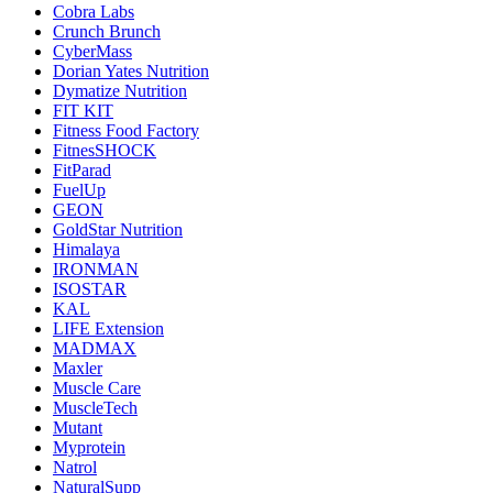
Cobra Labs
Crunch Brunch
CyberMass
Dorian Yates Nutrition
Dymatize Nutrition
FIT KIT
Fitness Food Factory
FitnesSHOCK
FitParad
FuelUp
GEON
GoldStar Nutrition
Himalaya
IRONMAN
ISOSTAR
KAL
LIFE Extension
MADMAX
Maxler
Muscle Care
MuscleTech
Mutant
Myprotein
Natrol
NaturalSupp