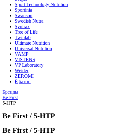
Sport Technology Nutrition
Sportinia
Swanson
Swedish Nutra
Syntrax
Tree of Life
Twinlab
Ultimate Nutrition
Universal Nutrition
VAMP
VISTENS
VP Laboratory
Weider
ZEROMI
Ё|батон
Бренды
Be First
5-HTP
Be First / 5-HTP
Be First / 5-HTP