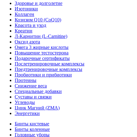
Здоровье и долголетие
Изотоники
Коллаген
Коэнзим Q10 (CoQ10)
Красота и уход
Креатин
Л-Карнитин (L-Сarnitine)
Оксид азота
Омега 3 жирные кислоты
Повышение тестостерона
Подарочные сертификаты
Послетренировочные комплексы
Предтренировочные комплексы
Пробиотики и прибиотики
Протеины
Снижение веса
Специальные добавки
Суставы и связки
Углеводы
Цинк Магний (ZMA)
Энергетики
Бинты кистевые
Бинты коленные
Головные уборы