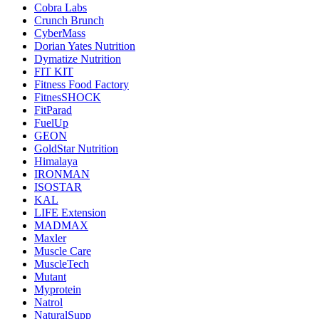
Cobra Labs
Crunch Brunch
CyberMass
Dorian Yates Nutrition
Dymatize Nutrition
FIT KIT
Fitness Food Factory
FitnesSHOCK
FitParad
FuelUp
GEON
GoldStar Nutrition
Himalaya
IRONMAN
ISOSTAR
KAL
LIFE Extension
MADMAX
Maxler
Muscle Care
MuscleTech
Mutant
Myprotein
Natrol
NaturalSupp