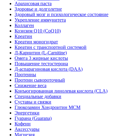
Арахисовая паста
Здоровье и долголетие
Здоровый мозг и психологическое состояние
Укрепление иммунитета
Коллаген
Коэнзим Q10 (CoQ10)
Креатин
Креатин моногидрат
Креатин с транспортной системой
Л-Карнитин (L-Сarnitine)
Омега 3 жирные кислоты
Повышение тестостерона
Д-аспарагиновая кислота (DAA)
Протеины
Протеин сывороточный
Снижение веса
Конъюгированная линолевая кислота (CLA)
Специальные добавки
Суставы и связки
Глюкозамин Хондроитин МСМ
Энергетики
Гуарана (Guarana)
Кофеин
Аксессуары
Магнезия