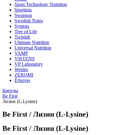
Sport Technology Nutrition
Sportinia
Swanson
Swedish Nutra
Syntrax
Tree of Life
Twinlab
Ultimate Nutrition
Universal Nutrition
VAMP
VISTENS
VP Laboratory
Weider
ZEROMI
Ё|батон
Бренды
Be First
Лизин (L-Lysine)
Be First / Лизин (L-Lysine)
Be First / Лизин (L-Lysine)