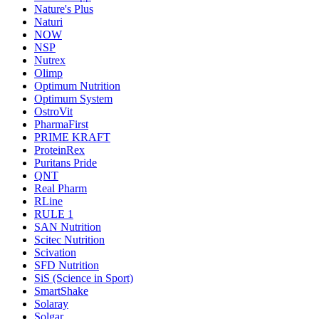
Nature's Plus
Naturi
NOW
NSP
Nutrex
Olimp
Optimum Nutrition
Optimum System
OstroVit
PharmaFirst
PRIME KRAFT
ProteinRex
Puritans Pride
QNT
Real Pharm
RLine
RULE 1
SAN Nutrition
Scitec Nutrition
Scivation
SFD Nutrition
SiS (Science in Sport)
SmartShake
Solaray
Solgar