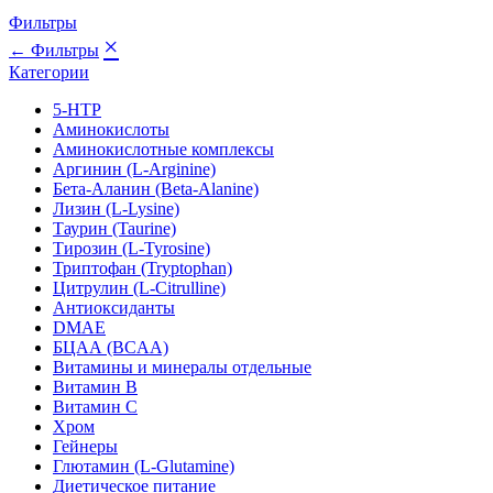
Фильтры
×
← Фильтры
Категории
5-HTP
Аминокислоты
Аминокислотные комплексы
Аргинин (L-Arginine)
Бета-Аланин (Beta-Alanine)
Лизин (L-Lysine)
Таурин (Taurine)
Тирозин (L-Tyrosine)
Триптофан (Tryptophan)
Цитрулин (L-Citrulline)
Антиоксиданты
DMAE
БЦАА (BCAA)
Витамины и минералы отдельные
Витамин B
Витамин C
Хром
Гейнеры
Глютамин (L-Glutamine)
Диетическое питание