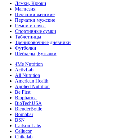
Лямки, Крюки
Магнезия
Перчатки женские
Перчатки мужские
Ремни и пояса
Спортивные сумки
Таблетницы
Тренировочные дневники
Футболки
Шейкеры, Бутылки
4Me Nutrition
ActivLab
All Nutrition
American Health
Applied Nutrition
Be First
Biopharma
BioTechUSA
BlenderBottle
Bombbar
BSN
Carlson Labs
Cellucor
Chikalab