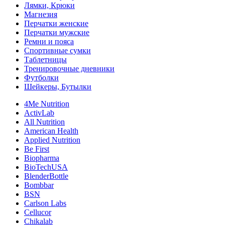
Лямки, Крюки
Магнезия
Перчатки женские
Перчатки мужские
Ремни и пояса
Спортивные сумки
Таблетницы
Тренировочные дневники
Футболки
Шейкеры, Бутылки
4Me Nutrition
ActivLab
All Nutrition
American Health
Applied Nutrition
Be First
Biopharma
BioTechUSA
BlenderBottle
Bombbar
BSN
Carlson Labs
Cellucor
Chikalab