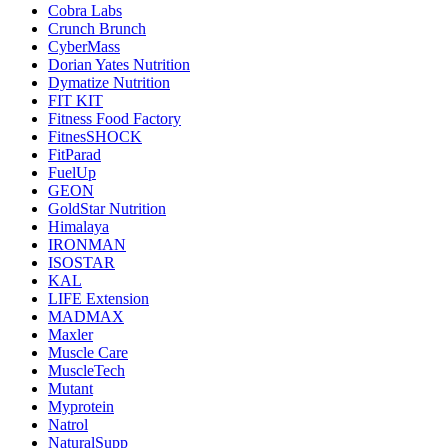
Cobra Labs
Crunch Brunch
CyberMass
Dorian Yates Nutrition
Dymatize Nutrition
FIT KIT
Fitness Food Factory
FitnesSHOCK
FitParad
FuelUp
GEON
GoldStar Nutrition
Himalaya
IRONMAN
ISOSTAR
KAL
LIFE Extension
MADMAX
Maxler
Muscle Care
MuscleTech
Mutant
Myprotein
Natrol
NaturalSupp