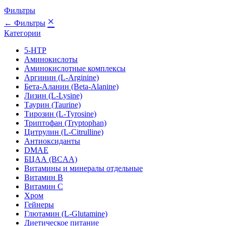
Фильтры
×
← Фильтры
Категории
5-HTP
Аминокислоты
Аминокислотные комплексы
Аргинин (L-Arginine)
Бета-Аланин (Beta-Alanine)
Лизин (L-Lysine)
Таурин (Taurine)
Тирозин (L-Tyrosine)
Триптофан (Tryptophan)
Цитрулин (L-Citrulline)
Антиоксиданты
DMAE
БЦАА (BCAA)
Витамины и минералы отдельные
Витамин B
Витамин C
Хром
Гейнеры
Глютамин (L-Glutamine)
Диетическое питание