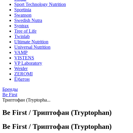
Sport Technology Nutrition
Sportinia
Swanson
Swedish Nutra
Syntrax
Tree of Life
Twinlab
Ultimate Nutrition
Universal Nutrition
VAMP
VISTENS
VP Laboratory
Weider
ZEROMI
Ё|батон
Бренды
Be First
Триптофан (Tryptopha...
Be First / Триптофан (Tryptophan)
Be First / Триптофан (Tryptophan)