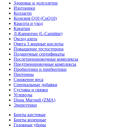
Здоровье и долголетие
Изотоники
Коллаген
Коэнзим Q10 (CoQ10)
Красота и уход
Креатин
Л-Карнитин (L-Сarnitine)
Оксид азота
Омега 3 жирные кислоты
Повышение тестостерона
Подарочные сертификаты
Послетренировочные комплексы
Предтренировочные комплексы
Пробиотики и прибиотики
Протеины
Снижение веса
Специальные добавки
Суставы и связки
Углеводы
Цинк Магний (ZMA)
Энергетики
Бинты кистевые
Бинты коленные
Головные уборы