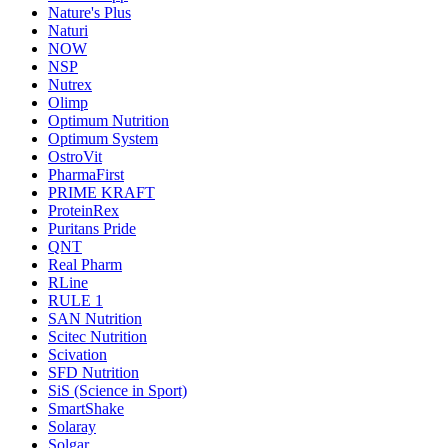
Nature's Plus
Naturi
NOW
NSP
Nutrex
Olimp
Optimum Nutrition
Optimum System
OstroVit
PharmaFirst
PRIME KRAFT
ProteinRex
Puritans Pride
QNT
Real Pharm
RLine
RULE 1
SAN Nutrition
Scitec Nutrition
Scivation
SFD Nutrition
SiS (Science in Sport)
SmartShake
Solaray
Solgar