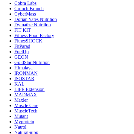
Cobra Labs
Crunch Brunch
CyberMass
Dorian Yates Nutrition
Dymatize Nutrition
FIT KIT
Fitness Food Factory
FitnesSHOCK
FitParad
FuelUp
GEON
GoldStar Nutrition
Himalaya
IRONMAN
ISOSTAR
KAL
LIFE Extension
MADMAX
Maxler
Muscle Care
MuscleTech
Mutant
Myprotein
Natrol
NaturalSupp