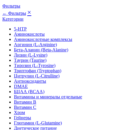
Фильтры
×
← Фильтры
Категории
5-HTP
Аминокислоты
Аминокислотные комплексы
Аргинин (L-Arginine)
Бета-Аланин (Beta-Alanine)
Лизин (L-Lysine)
Таурин (Taurine)
Тирозин (L-Tyrosine)
Триптофан (Tryptophan)
Цитрулин (L-Citrulline)
Антиоксиданты
DMAE
БЦАА (BCAA)
Витамины и минералы отдельные
Витамин B
Витамин C
Хром
Гейнеры
Глютамин (L-Glutamine)
Диетическое питание