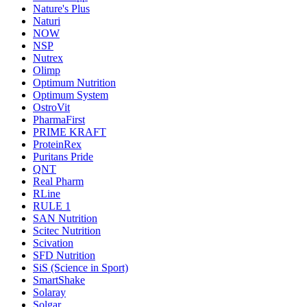
Nature's Plus
Naturi
NOW
NSP
Nutrex
Olimp
Optimum Nutrition
Optimum System
OstroVit
PharmaFirst
PRIME KRAFT
ProteinRex
Puritans Pride
QNT
Real Pharm
RLine
RULE 1
SAN Nutrition
Scitec Nutrition
Scivation
SFD Nutrition
SiS (Science in Sport)
SmartShake
Solaray
Solgar