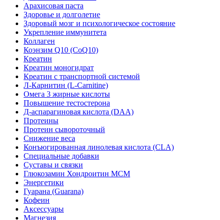
Арахисовая паста
Здоровье и долголетие
Здоровый мозг и психологическое состояние
Укрепление иммунитета
Коллаген
Коэнзим Q10 (CoQ10)
Креатин
Креатин моногидрат
Креатин с транспортной системой
Л-Карнитин (L-Сarnitine)
Омега 3 жирные кислоты
Повышение тестостерона
Д-аспарагиновая кислота (DAA)
Протеины
Протеин сывороточный
Снижение веса
Конъюгированная линолевая кислота (CLA)
Специальные добавки
Суставы и связки
Глюкозамин Хондроитин МСМ
Энергетики
Гуарана (Guarana)
Кофеин
Аксессуары
Магнезия