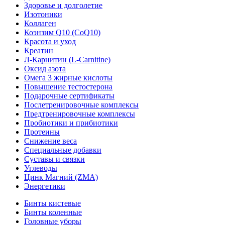
Здоровье и долголетие
Изотоники
Коллаген
Коэнзим Q10 (CoQ10)
Красота и уход
Креатин
Л-Карнитин (L-Сarnitine)
Оксид азота
Омега 3 жирные кислоты
Повышение тестостерона
Подарочные сертификаты
Послетренировочные комплексы
Предтренировочные комплексы
Пробиотики и прибиотики
Протеины
Снижение веса
Специальные добавки
Суставы и связки
Углеводы
Цинк Магний (ZMA)
Энергетики
Бинты кистевые
Бинты коленные
Головные уборы