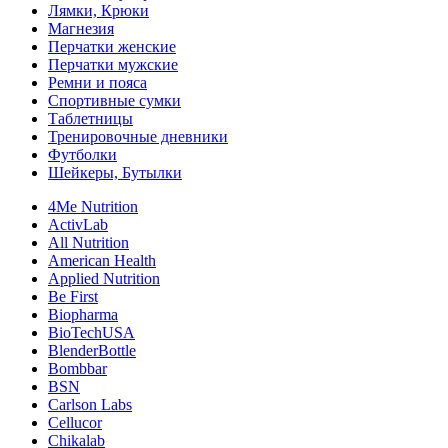
Лямки, Крюки
Магнезия
Перчатки женские
Перчатки мужские
Ремни и пояса
Спортивные сумки
Таблетницы
Тренировочные дневники
Футболки
Шейкеры, Бутылки
4Me Nutrition
ActivLab
All Nutrition
American Health
Applied Nutrition
Be First
Biopharma
BioTechUSA
BlenderBottle
Bombbar
BSN
Carlson Labs
Cellucor
Chikalab