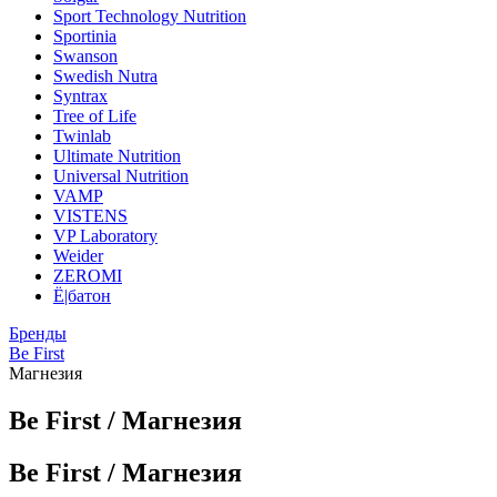
Sport Technology Nutrition
Sportinia
Swanson
Swedish Nutra
Syntrax
Tree of Life
Twinlab
Ultimate Nutrition
Universal Nutrition
VAMP
VISTENS
VP Laboratory
Weider
ZEROMI
Ё|батон
Бренды
Be First
Магнезия
Be First / Магнезия
Be First / Магнезия