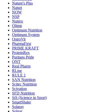
Nature's Plus
Naturi
NOW
NSP
Nutrex
Olimp
Optimum Nutrition
Optimum System
OstroVit
PharmaFirst
PRIME KRAFT
ProteinRex
Puritans Pride
QNT
Real Pharm
RLine
RULE 1
SAN Nutrition
Scitec Nutrition
Scivation
SFD Nutrition
SiS (Science in Sport)
SmartShake
Solaray
Solgar