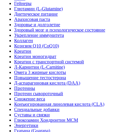
Гейнеры
Глютамин (L-Glutamine)
Диетическое питание
Арахисовая паста
Здоровье и долголетие
Здоровый мозг и психологическое состояние
Укрепление иммунитета
Коллаген
Коэнзим Q10 (CoQ10)
Креатин
Креатин моногидрат
Креатин с транспортной системой
Л-Карнитин (L-Сarnitine)
Омега 3 жирные кислоты
Повышение тестостерона
Д-аспарагиновая кислота (DAA)
Протеины
Протеин сывороточный
Снижение веса
Конъюгированная линолевая кислота (CLA)
Специальные добавки
Суставы и связки
Глюкозамин Хондроитин МСМ
Энергетики
Гуарана (Guarana)