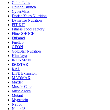
Cobra Labs
Crunch Brunch
CyberMass
Dorian Yates Nutrition
Dymatize Nutrition
FIT KIT
Fitness Food Factory
FitnesSHOCK
FitParad
FuelUp
GEON
GoldStar Nutrition
Himalaya
IRONMAN
ISOSTAR
KAL
LIFE Extension
MADMAX
Maxler
Muscle Care
MuscleTech
Mutant
Myprotein
Natrol
NaturalSupp