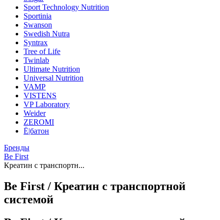
Sport Technology Nutrition
Sportinia
Swanson
Swedish Nutra
Syntrax
Tree of Life
Twinlab
Ultimate Nutrition
Universal Nutrition
VAMP
VISTENS
VP Laboratory
Weider
ZEROMI
Ё|батон
Бренды
Be First
Креатин с транспортн...
Be First / Креатин с транспортной
системой