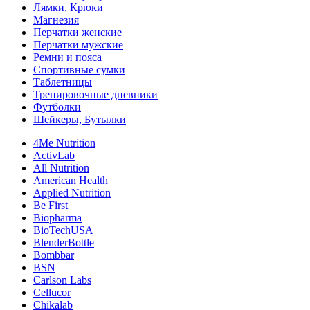
Лямки, Крюки
Магнезия
Перчатки женские
Перчатки мужские
Ремни и пояса
Спортивные сумки
Таблетницы
Тренировочные дневники
Футболки
Шейкеры, Бутылки
4Me Nutrition
ActivLab
All Nutrition
American Health
Applied Nutrition
Be First
Biopharma
BioTechUSA
BlenderBottle
Bombbar
BSN
Carlson Labs
Cellucor
Chikalab