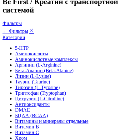
Be First / Креатин с транспортной
системой
Фильтры
×
← Фильтры
Категории
5-HTP
Аминокислоты
Аминокислотные комплексы
Аргинин (L-Arginine)
Бета-Аланин (Beta-Alanine)
Лизин (L-Lysine)
Таурин (Taurine)
Тирозин (L-Tyrosine)
Триптофан (Tryptophan)
Цитрулин (L-Citrulline)
Антиоксиданты
DMAE
БЦАА (BCAA)
Витамины и минералы отдельные
Витамин B
Витамин C
Хром