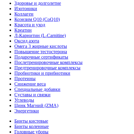
Здоровье и долголетие
Изотоники
Коллаген
Коэнзим Q10 (CoQ10)
Красота и уход
Креатин
Л-Карнитин (L-Сarnitine)
Оксид азота
Омега 3 жирные кислоты
Повышение тестостерона
Подарочные сертификаты
Послетренировочные комплексы
Предтренировочные комплексы
Пробиотики и прибиотики
Протеины
Снижение веса
Специальные добавки
Суставы и связки
Углеводы
Цинк Магний (ZMA)
Энергетики
Бинты кистевые
Бинты коленные
Головные уборы