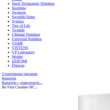
Sport Technology Nutrition
Sportinia
Swanson
Swedish Nutra
Syntrax
Tree of Life
Twinlab
Ultimate Nutrition
Universal Nutrition
VAMP
VISTENS
VP Laboratory
Weider
ZEROMI
Ё|батон
Спортивное питание
Креатин
Креатин с транспортн...
Be First Creatine HC...