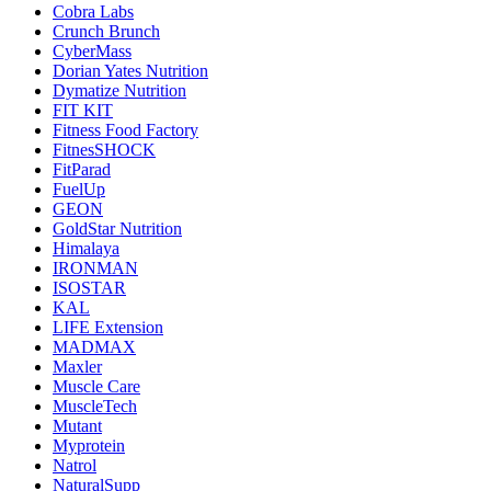
Cobra Labs
Crunch Brunch
CyberMass
Dorian Yates Nutrition
Dymatize Nutrition
FIT KIT
Fitness Food Factory
FitnesSHOCK
FitParad
FuelUp
GEON
GoldStar Nutrition
Himalaya
IRONMAN
ISOSTAR
KAL
LIFE Extension
MADMAX
Maxler
Muscle Care
MuscleTech
Mutant
Myprotein
Natrol
NaturalSupp