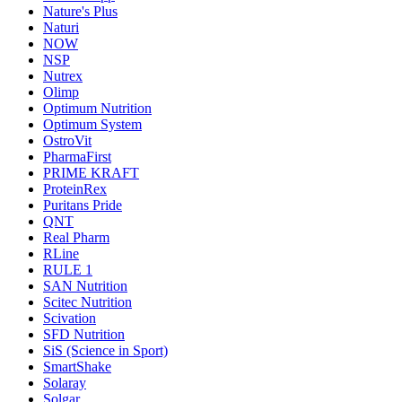
Nature's Plus
Naturi
NOW
NSP
Nutrex
Olimp
Optimum Nutrition
Optimum System
OstroVit
PharmaFirst
PRIME KRAFT
ProteinRex
Puritans Pride
QNT
Real Pharm
RLine
RULE 1
SAN Nutrition
Scitec Nutrition
Scivation
SFD Nutrition
SiS (Science in Sport)
SmartShake
Solaray
Solgar