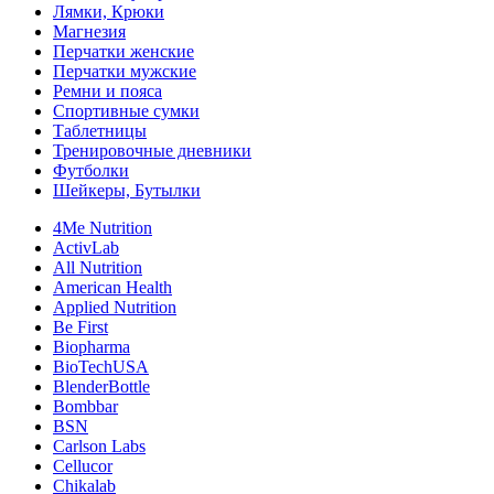
Лямки, Крюки
Магнезия
Перчатки женские
Перчатки мужские
Ремни и пояса
Спортивные сумки
Таблетницы
Тренировочные дневники
Футболки
Шейкеры, Бутылки
4Me Nutrition
ActivLab
All Nutrition
American Health
Applied Nutrition
Be First
Biopharma
BioTechUSA
BlenderBottle
Bombbar
BSN
Carlson Labs
Cellucor
Chikalab