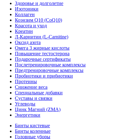
Здоровье и долголетие
Изотоники
Коллаген
Коэнзим Q10 (CoQ10)
Красота и уход
Креатин
Л-Карнитин (L-Сarnitine)
Оксид азота
Омега 3 жирные кислоты
Повышение тестостерона
Подарочные сертификаты
Послетренировочные комплексы
Предтренировочные комплексы
Пробиотики и прибиотики
Протеины
Снижение веса
Специальные добавки
Суставы и связки
Углеводы
Цинк Магний (ZMA)
Энергетики
Бинты кистевые
Бинты коленные
Головные уборы