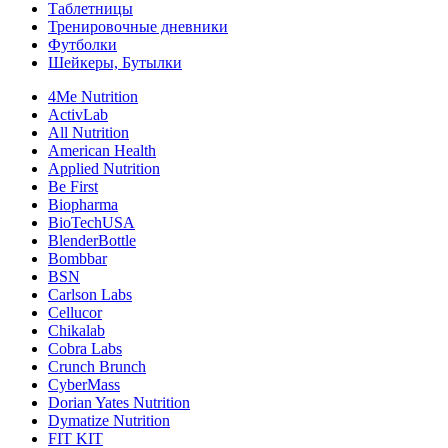
Таблетницы
Тренировочные дневники
Футболки
Шейкеры, Бутылки
4Me Nutrition
ActivLab
All Nutrition
American Health
Applied Nutrition
Be First
Biopharma
BioTechUSA
BlenderBottle
Bombbar
BSN
Carlson Labs
Cellucor
Chikalab
Cobra Labs
Crunch Brunch
CyberMass
Dorian Yates Nutrition
Dymatize Nutrition
FIT KIT