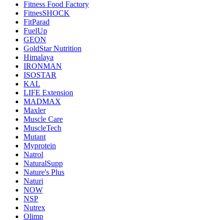
Fitness Food Factory
FitnesSHOCK
FitParad
FuelUp
GEON
GoldStar Nutrition
Himalaya
IRONMAN
ISOSTAR
KAL
LIFE Extension
MADMAX
Maxler
Muscle Care
MuscleTech
Mutant
Myprotein
Natrol
NaturalSupp
Nature's Plus
Naturi
NOW
NSP
Nutrex
Olimp