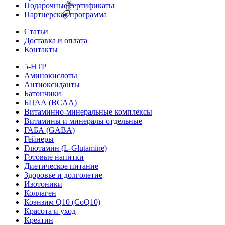
Подарочные сертификаты
Партнерская программа
Статьи
Доставка и оплата
Контакты
5-HTP
Аминокислоты
Антиоксиданты
Батончики
БЦАА (BCAA)
Витаминно-минеральные комплексы
Витамины и минералы отдельные
ГАБА (GABA)
Гейнеры
Глютамин (L-Glutamine)
Готовые напитки
Диетическое питание
Здоровье и долголетие
Изотоники
Коллаген
Коэнзим Q10 (CoQ10)
Красота и уход
Креатин