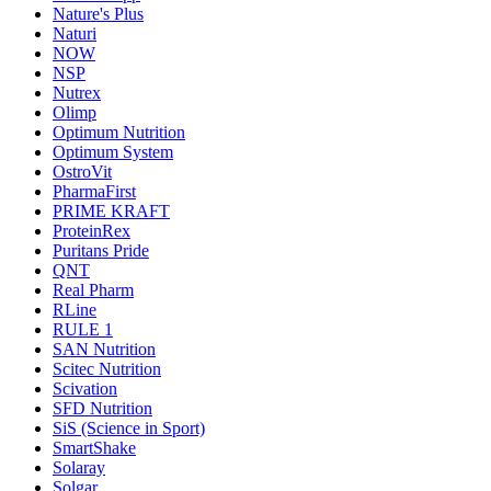
Nature's Plus
Naturi
NOW
NSP
Nutrex
Olimp
Optimum Nutrition
Optimum System
OstroVit
PharmaFirst
PRIME KRAFT
ProteinRex
Puritans Pride
QNT
Real Pharm
RLine
RULE 1
SAN Nutrition
Scitec Nutrition
Scivation
SFD Nutrition
SiS (Science in Sport)
SmartShake
Solaray
Solgar