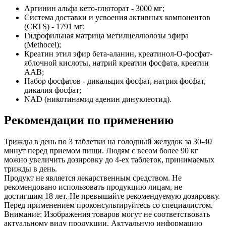
Аргинин альфа кето-глюторат - 3000 мг;
Система доставки и усвоения активных компонентов
(CRTS) - 1791 мг:
Гидрофильная матрица метилцеллюлозы эфира
(Methocel);
Креатин этил эфир бета-аланин, креатинол-О-фосфат-
яблочной кислоты, натрий креатин фосфата, креатин
AAB;
Набор фосфатов - дикальция фосфат, натрия фосфат,
дикалия фосфат;
NAD (никотинамид аденин динуклеотид).
Рекомендации по применению
Трижды в день по 3 таблетки на голодный желудок за 30-40
минут перед приемом пищи. Людям с весом более 90 кг
можно увеличить дозировку до 4-ех таблеток, принимаемых
трижды в день.
Продукт не является лекарственным средством. Не
рекомендовано использовать продукцию лицам, не
достигшим 18 лет. Не превышайте рекомендуемую дозировку.
Перед применением проконсультируйтесь со специалистом.
Внимание: Изображения товаров могут не соответствовать
актуальному виду продукции. Актуальную информацию