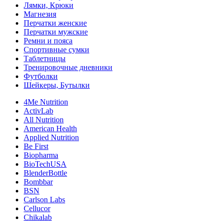
Лямки, Крюки
Магнезия
Перчатки женские
Перчатки мужские
Ремни и пояса
Спортивные сумки
Таблетницы
Тренировочные дневники
Футболки
Шейкеры, Бутылки
4Me Nutrition
ActivLab
All Nutrition
American Health
Applied Nutrition
Be First
Biopharma
BioTechUSA
BlenderBottle
Bombbar
BSN
Carlson Labs
Cellucor
Chikalab