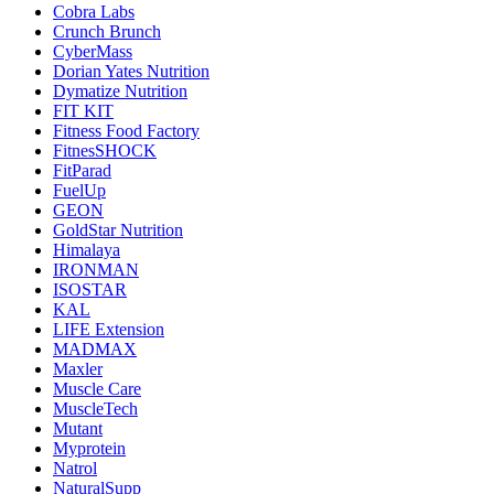
Cobra Labs
Crunch Brunch
CyberMass
Dorian Yates Nutrition
Dymatize Nutrition
FIT KIT
Fitness Food Factory
FitnesSHOCK
FitParad
FuelUp
GEON
GoldStar Nutrition
Himalaya
IRONMAN
ISOSTAR
KAL
LIFE Extension
MADMAX
Maxler
Muscle Care
MuscleTech
Mutant
Myprotein
Natrol
NaturalSupp