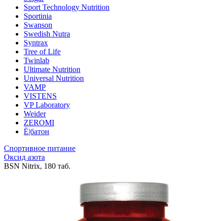
Sport Technology Nutrition
Sportinia
Swanson
Swedish Nutra
Syntrax
Tree of Life
Twinlab
Ultimate Nutrition
Universal Nutrition
VAMP
VISTENS
VP Laboratory
Weider
ZEROMI
Ё|батон
Спортивное питание
Оксид азота
BSN Nitrix, 180 таб.