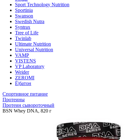
Sport Technology Nutrition
Sportinia
Swanson
Swedish Nutra
Syntrax
Tree of Life
Twinlab
Ultimate Nutrition
Universal Nutrition
VAMP
VISTENS
VP Laboratory
Weider
ZEROMI
Ё|батон
Спортивное питание
Протеины
Протеин сывороточный
BSN Whey DNA, 820 г