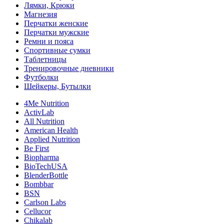
Лямки, Крюки
Магнезия
Перчатки женские
Перчатки мужские
Ремни и пояса
Спортивные сумки
Таблетницы
Тренировочные дневники
Футболки
Шейкеры, Бутылки
4Me Nutrition
ActivLab
All Nutrition
American Health
Applied Nutrition
Be First
Biopharma
BioTechUSA
BlenderBottle
Bombbar
BSN
Carlson Labs
Cellucor
Chikalab