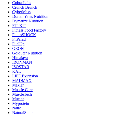
Cobra Labs
Crunch Brunch
CyberMass
Dorian Yates Nutrition
Dymatize Nutrition
FIT KIT
Fitness Food Factory
FitnesSHOCK
FitParad
FuelUp
GEON
GoldStar Nutrition
Himalaya
IRONMAN
ISOSTAR
KAL
LIFE Extension
MADMAX
Maxler
Muscle Care
MuscleTech
Mutant
Myprotein
Natrol
NaturalSupp