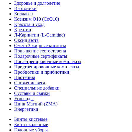
Здоровье и долголетие
Изотоники
Коллаген
Коэнзим Q10 (CoQ10)
Красота и уход
Креатин
Л-Карнитин (L-Сarnitine)
Оксид азота
Омега 3 жирные кислоты
Повышение тестостерона
Подарочные сертификаты
Послетренировочные комплексы
Предтренировочные комплексы
Пробиотики и прибиотики
Протеины
Снижение веса
Специальные добавки
Суставы и связки
Углеводы
Цинк Магний (ZMA)
Энергетики
Бинты кистевые
Бинты коленные
Головные уборы