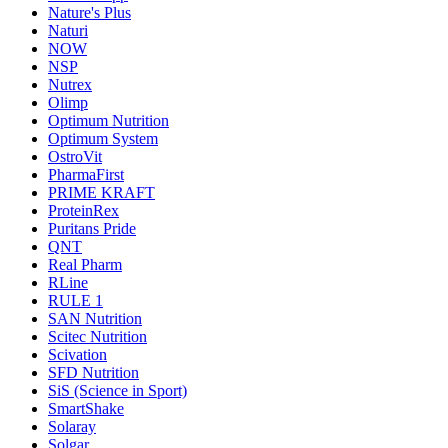
Nature's Plus
Naturi
NOW
NSP
Nutrex
Olimp
Optimum Nutrition
Optimum System
OstroVit
PharmaFirst
PRIME KRAFT
ProteinRex
Puritans Pride
QNT
Real Pharm
RLine
RULE 1
SAN Nutrition
Scitec Nutrition
Scivation
SFD Nutrition
SiS (Science in Sport)
SmartShake
Solaray
Solgar