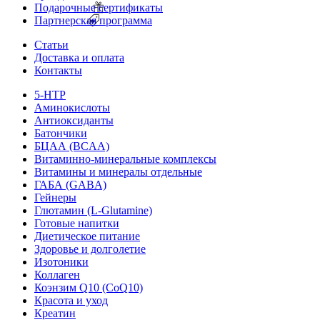
Подарочные сертификаты
Партнерская программа
Статьи
Доставка и оплата
Контакты
5-HTP
Аминокислоты
Антиоксиданты
Батончики
БЦАА (BCAA)
Витаминно-минеральные комплексы
Витамины и минералы отдельные
ГАБА (GABA)
Гейнеры
Глютамин (L-Glutamine)
Готовые напитки
Диетическое питание
Здоровье и долголетие
Изотоники
Коллаген
Коэнзим Q10 (CoQ10)
Красота и уход
Креатин