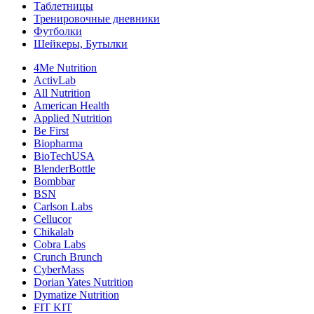
Таблетницы
Тренировочные дневники
Футболки
Шейкеры, Бутылки
4Me Nutrition
ActivLab
All Nutrition
American Health
Applied Nutrition
Be First
Biopharma
BioTechUSA
BlenderBottle
Bombbar
BSN
Carlson Labs
Cellucor
Chikalab
Cobra Labs
Crunch Brunch
CyberMass
Dorian Yates Nutrition
Dymatize Nutrition
FIT KIT