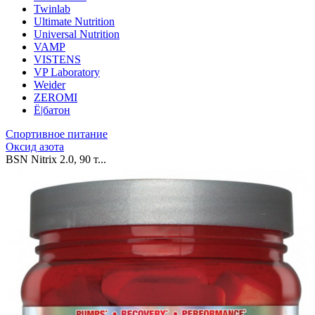
Twinlab
Ultimate Nutrition
Universal Nutrition
VAMP
VISTENS
VP Laboratory
Weider
ZEROMI
Ё|батон
Спортивное питание
Оксид азота
BSN Nitrix 2.0, 90 т...