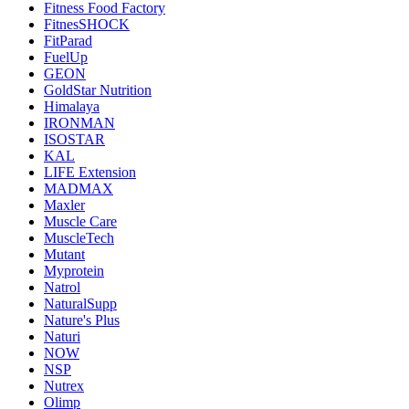
Fitness Food Factory
FitnesSHOCK
FitParad
FuelUp
GEON
GoldStar Nutrition
Himalaya
IRONMAN
ISOSTAR
KAL
LIFE Extension
MADMAX
Maxler
Muscle Care
MuscleTech
Mutant
Myprotein
Natrol
NaturalSupp
Nature's Plus
Naturi
NOW
NSP
Nutrex
Olimp