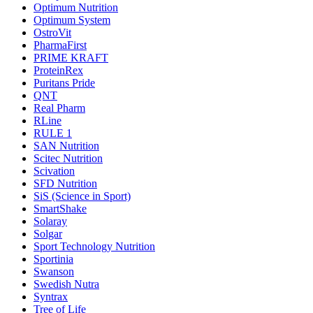
Optimum Nutrition
Optimum System
OstroVit
PharmaFirst
PRIME KRAFT
ProteinRex
Puritans Pride
QNT
Real Pharm
RLine
RULE 1
SAN Nutrition
Scitec Nutrition
Scivation
SFD Nutrition
SiS (Science in Sport)
SmartShake
Solaray
Solgar
Sport Technology Nutrition
Sportinia
Swanson
Swedish Nutra
Syntrax
Tree of Life