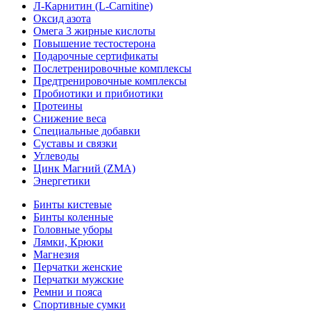
Л-Карнитин (L-Сarnitine)
Оксид азота
Омега 3 жирные кислоты
Повышение тестостерона
Подарочные сертификаты
Послетренировочные комплексы
Предтренировочные комплексы
Пробиотики и прибиотики
Протеины
Снижение веса
Специальные добавки
Суставы и связки
Углеводы
Цинк Магний (ZMA)
Энергетики
Бинты кистевые
Бинты коленные
Головные уборы
Лямки, Крюки
Магнезия
Перчатки женские
Перчатки мужские
Ремни и пояса
Спортивные сумки