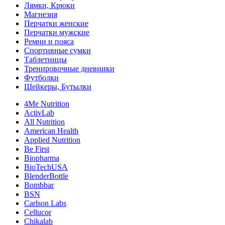
Лямки, Крюки
Магнезия
Перчатки женские
Перчатки мужские
Ремни и пояса
Спортивные сумки
Таблетницы
Тренировочные дневники
Футболки
Шейкеры, Бутылки
4Me Nutrition
ActivLab
All Nutrition
American Health
Applied Nutrition
Be First
Biopharma
BioTechUSA
BlenderBottle
Bombbar
BSN
Carlson Labs
Cellucor
Chikalab