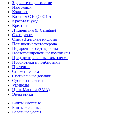
Здоровье и долголетие
Изотоники
Коллаген
Коэнзим Q10 (CoQ10)
Красота и уход
Креатин
Л-Карнитин (L-Сarnitine)
Оксид азота
Омега 3 жирные кислоты
Повышение тестостерона
Подарочные сертификаты
Послетренировочные комплексы
Предтренировочные комплексы
Пробиотики и прибиотики
Протеины
Снижение веса
Специальные добавки
Суставы и связки
Углеводы
Цинк Магний (ZMA)
Энергетики
Бинты кистевые
Бинты коленные
Головные уборы