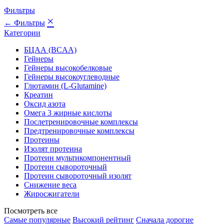
Фильтры
×
← Фильтры
Категории
БЦАА (BCAA)
Гейнеры
Гейнеры высокобелковые
Гейнеры высокоуглеводные
Глютамин (L-Glutamine)
Креатин
Оксид азота
Омега 3 жирные кислоты
Послетренировочные комплексы
Предтренировочные комплексы
Протеины
Изолят протеина
Протеин мультикомпонентный
Протеин сывороточный
Протеин сывороточный изолят
Снижение веса
Жиросжигатели
Посмотреть все
Самые популярные
Высокий рейтинг
Сначала дорогие