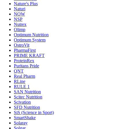
Nature's Plus
Naturi
NOW
NSP
Nutrex
Olimp
Optimum Nutrition
Optimum System
OstroVit
PharmaFirst
PRIME KRAFT
ProteinRex
Puritans Pride
QNT
Real Pharm
RLine
RULE 1
SAN Nutrition
Scitec Nutrition
Scivation
SFD Nutrition
SiS (Science in Sport)
SmartShake
Solaray
Solgar