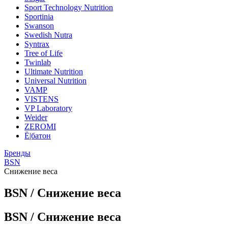
Sport Technology Nutrition
Sportinia
Swanson
Swedish Nutra
Syntrax
Tree of Life
Twinlab
Ultimate Nutrition
Universal Nutrition
VAMP
VISTENS
VP Laboratory
Weider
ZEROMI
Ё|батон
Бренды
BSN
Снижение веса
BSN / Снижение веса
BSN / Снижение веса