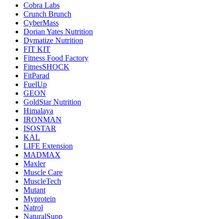
Cobra Labs
Crunch Brunch
CyberMass
Dorian Yates Nutrition
Dymatize Nutrition
FIT KIT
Fitness Food Factory
FitnesSHOCK
FitParad
FuelUp
GEON
GoldStar Nutrition
Himalaya
IRONMAN
ISOSTAR
KAL
LIFE Extension
MADMAX
Maxler
Muscle Care
MuscleTech
Mutant
Myprotein
Natrol
NaturalSupp