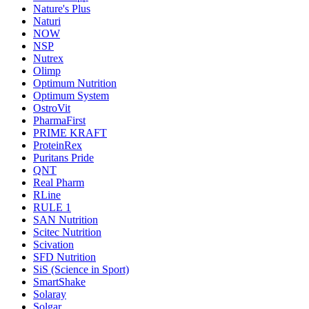
Nature's Plus
Naturi
NOW
NSP
Nutrex
Olimp
Optimum Nutrition
Optimum System
OstroVit
PharmaFirst
PRIME KRAFT
ProteinRex
Puritans Pride
QNT
Real Pharm
RLine
RULE 1
SAN Nutrition
Scitec Nutrition
Scivation
SFD Nutrition
SiS (Science in Sport)
SmartShake
Solaray
Solgar