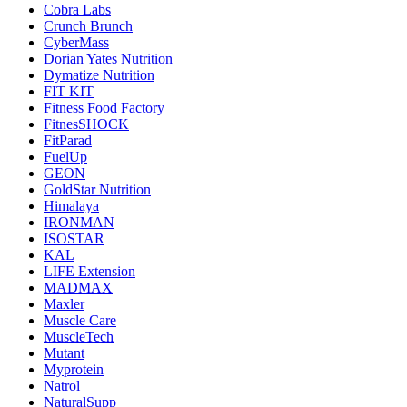
Cobra Labs
Crunch Brunch
CyberMass
Dorian Yates Nutrition
Dymatize Nutrition
FIT KIT
Fitness Food Factory
FitnesSHOCK
FitParad
FuelUp
GEON
GoldStar Nutrition
Himalaya
IRONMAN
ISOSTAR
KAL
LIFE Extension
MADMAX
Maxler
Muscle Care
MuscleTech
Mutant
Myprotein
Natrol
NaturalSupp