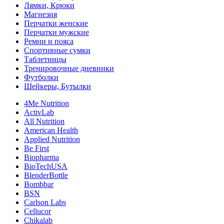
Лямки, Крюки
Магнезия
Перчатки женские
Перчатки мужские
Ремни и пояса
Спортивные сумки
Таблетницы
Тренировочные дневники
Футболки
Шейкеры, Бутылки
4Me Nutrition
ActivLab
All Nutrition
American Health
Applied Nutrition
Be First
Biopharma
BioTechUSA
BlenderBottle
Bombbar
BSN
Carlson Labs
Cellucor
Chikalab