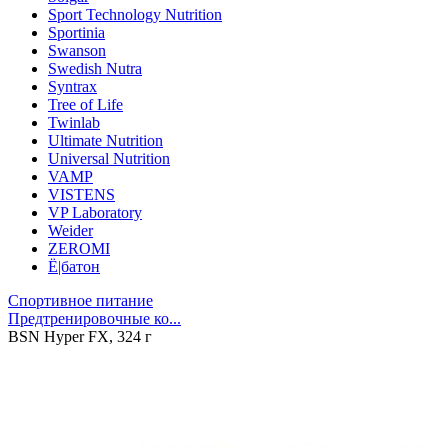
Sport Technology Nutrition
Sportinia
Swanson
Swedish Nutra
Syntrax
Tree of Life
Twinlab
Ultimate Nutrition
Universal Nutrition
VAMP
VISTENS
VP Laboratory
Weider
ZEROMI
Ё|батон
Спортивное питание
Предтренировочные ко...
BSN Hyper FX, 324 г