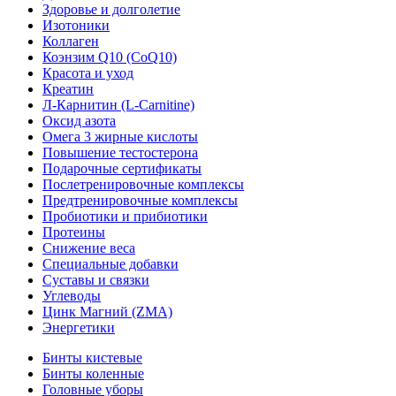
Здоровье и долголетие
Изотоники
Коллаген
Коэнзим Q10 (CoQ10)
Красота и уход
Креатин
Л-Карнитин (L-Сarnitine)
Оксид азота
Омега 3 жирные кислоты
Повышение тестостерона
Подарочные сертификаты
Послетренировочные комплексы
Предтренировочные комплексы
Пробиотики и прибиотики
Протеины
Снижение веса
Специальные добавки
Суставы и связки
Углеводы
Цинк Магний (ZMA)
Энергетики
Бинты кистевые
Бинты коленные
Головные уборы