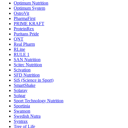
Optimum Nutrition
Optimum System
OstroVit
PharmaFirst
PRIME KRAFT
ProteinRex
Puritans Pride
QNT
Real Pharm
RLine
RULE 1
SAN Nutrition
Scitec Nutrition
Scivation
SFD Nutrition
SiS (Science in Sport)
SmartShake
Solaray
Solgar
Sport Technology Nutrition
Sportinia
Swanson
Swedish Nutra
Syntrax
Tree of Life