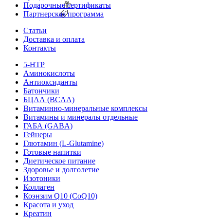
Подарочные сертификаты
Партнерская программа
Статьи
Доставка и оплата
Контакты
5-HTP
Аминокислоты
Антиоксиданты
Батончики
БЦАА (BCAA)
Витаминно-минеральные комплексы
Витамины и минералы отдельные
ГАБА (GABA)
Гейнеры
Глютамин (L-Glutamine)
Готовые напитки
Диетическое питание
Здоровье и долголетие
Изотоники
Коллаген
Коэнзим Q10 (CoQ10)
Красота и уход
Креатин