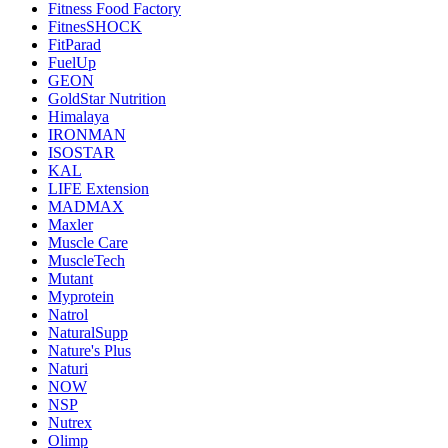
Fitness Food Factory
FitnesSHOCK
FitParad
FuelUp
GEON
GoldStar Nutrition
Himalaya
IRONMAN
ISOSTAR
KAL
LIFE Extension
MADMAX
Maxler
Muscle Care
MuscleTech
Mutant
Myprotein
Natrol
NaturalSupp
Nature's Plus
Naturi
NOW
NSP
Nutrex
Olimp