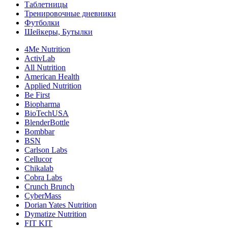
Таблетницы
Тренировочные дневники
Футболки
Шейкеры, Бутылки
4Me Nutrition
ActivLab
All Nutrition
American Health
Applied Nutrition
Be First
Biopharma
BioTechUSA
BlenderBottle
Bombbar
BSN
Carlson Labs
Cellucor
Chikalab
Cobra Labs
Crunch Brunch
CyberMass
Dorian Yates Nutrition
Dymatize Nutrition
FIT KIT