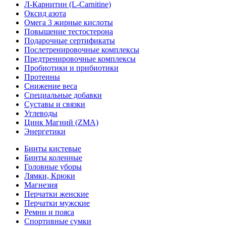
Л-Карнитин (L-Сarnitine)
Оксид азота
Омега 3 жирные кислоты
Повышение тестостерона
Подарочные сертификаты
Послетренировочные комплексы
Предтренировочные комплексы
Пробиотики и прибиотики
Протеины
Снижение веса
Специальные добавки
Суставы и связки
Углеводы
Цинк Магний (ZMA)
Энергетики
Бинты кистевые
Бинты коленные
Головные уборы
Лямки, Крюки
Магнезия
Перчатки женские
Перчатки мужские
Ремни и пояса
Спортивные сумки