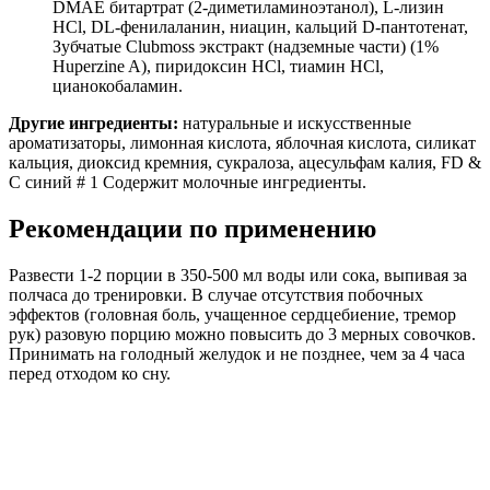
DMAE битартрат (2-диметиламиноэтанол), L-лизин
HCl, DL-фенилаланин, ниацин, кальций D-пантотенат,
Зубчатые Clubmoss экстракт (надземные части) (1%
Huperzine A), пиридоксин HCl, тиамин HCl,
цианокобаламин.
Другие ингредиенты:
натуральные и искусственные
ароматизаторы, лимонная кислота, яблочная кислота, силикат
кальция, диоксид кремния, сукралоза, ацесульфам калия, FD &
C синий # 1 Содержит молочные ингредиенты.
Рекомендации по применению
Развести 1-2 порции в 350-500 мл воды или сока, выпивая за
полчаса до тренировки. В случае отсутствия побочных
эффектов (головная боль, учащенное сердцебиение, тремор
рук) разовую порцию можно повысить до 3 мерных совочков.
Принимать на голодный желудок и не позднее, чем за 4 часа
перед отходом ко сну.