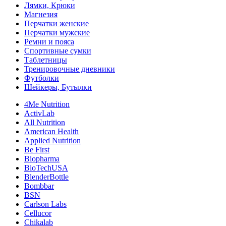
Лямки, Крюки
Магнезия
Перчатки женские
Перчатки мужские
Ремни и пояса
Спортивные сумки
Таблетницы
Тренировочные дневники
Футболки
Шейкеры, Бутылки
4Me Nutrition
ActivLab
All Nutrition
American Health
Applied Nutrition
Be First
Biopharma
BioTechUSA
BlenderBottle
Bombbar
BSN
Carlson Labs
Cellucor
Chikalab