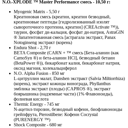
N.O.-XPLODE ™ Master Performance смесь - 10,50 г:
Myogenic Matrix - 5,50 г
Креатиновая смесь (креатин, креатин безводный,
креатиновые пептиды [гидролизованный изолят
сывороточного протеина, креатин] (CREActivate ™)),
таурин, фосфат ди-кальция, фосфат ди-натрия, AstraGIN
® Запатентованная смесь [астрагала экстракт, Panax
Notoginseng экстракт (корень)
Endura Shot - 2,70 г
BETA Composite (CARN + ™ смесь [Бета-аланин (как
CarnoSyn ®) и бета-аланин HCl], безводный бетаин
(BetaPower ®)), бикарбонат калия, бикарбонат натрия,
оксид магния, холекальциферол
N.O. Alpha Fusion - 850 мг
L-цитруллин малат, Danshen экстракт (Salvia Miltiorrhiza)
(корень), экстракт кожицы винограда, Phyllanthus
эмблика экстракт (плоды) (CAPROS ®), экстракт
боярышника (надземные части) (1% Флавоноиды),
фолиевая кислота
Thermic Energy - 745 мг
N-ацетил-тирозин, безводный кофеин, биофлавоноиды
грейпфрута, Pterostilbene: Кофеин Cocrystal
(PURENERGY ™)
Shock Composite - 680 мг