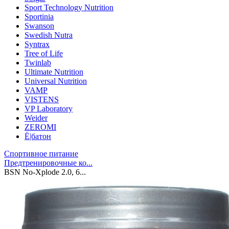
Sport Technology Nutrition
Sportinia
Swanson
Swedish Nutra
Syntrax
Tree of Life
Twinlab
Ultimate Nutrition
Universal Nutrition
VAMP
VISTENS
VP Laboratory
Weider
ZEROMI
Ё|батон
Спортивное питание
Предтренировочные ко...
BSN No-Xplode 2.0, 6...