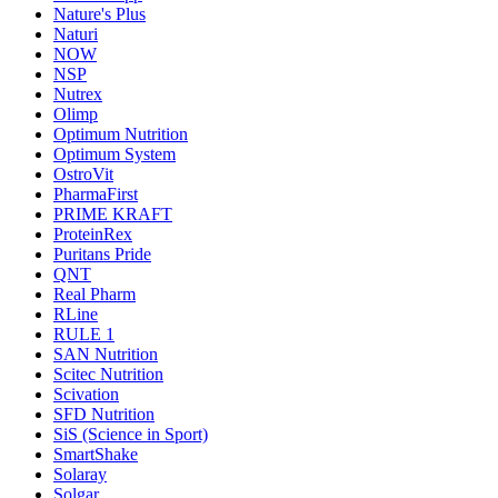
Nature's Plus
Naturi
NOW
NSP
Nutrex
Olimp
Optimum Nutrition
Optimum System
OstroVit
PharmaFirst
PRIME KRAFT
ProteinRex
Puritans Pride
QNT
Real Pharm
RLine
RULE 1
SAN Nutrition
Scitec Nutrition
Scivation
SFD Nutrition
SiS (Science in Sport)
SmartShake
Solaray
Solgar