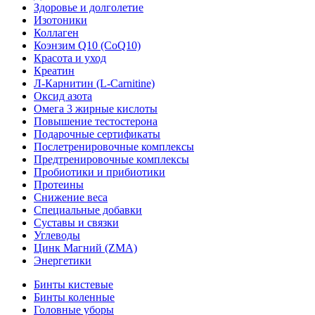
Здоровье и долголетие
Изотоники
Коллаген
Коэнзим Q10 (CoQ10)
Красота и уход
Креатин
Л-Карнитин (L-Сarnitine)
Оксид азота
Омега 3 жирные кислоты
Повышение тестостерона
Подарочные сертификаты
Послетренировочные комплексы
Предтренировочные комплексы
Пробиотики и прибиотики
Протеины
Снижение веса
Специальные добавки
Суставы и связки
Углеводы
Цинк Магний (ZMA)
Энергетики
Бинты кистевые
Бинты коленные
Головные уборы