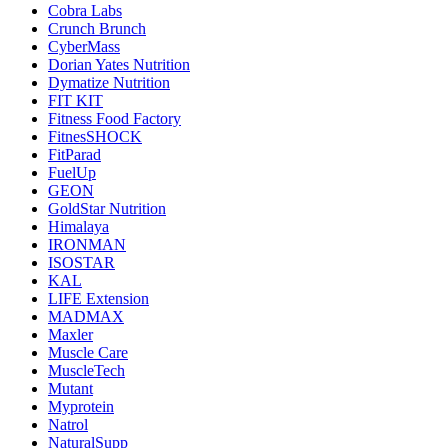
Cobra Labs
Crunch Brunch
CyberMass
Dorian Yates Nutrition
Dymatize Nutrition
FIT KIT
Fitness Food Factory
FitnesSHOCK
FitParad
FuelUp
GEON
GoldStar Nutrition
Himalaya
IRONMAN
ISOSTAR
KAL
LIFE Extension
MADMAX
Maxler
Muscle Care
MuscleTech
Mutant
Myprotein
Natrol
NaturalSupp