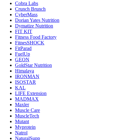
Cobra Labs
Crunch Brunch
CyberMass
Dorian Yates Nutrition
Dymatize Nutrition
FIT KIT
Fitness Food Factory
FitnesSHOCK
FitParad
FuelUp
GEON
GoldStar Nutrition
Himalaya
IRONMAN
ISOSTAR
KAL
LIFE Extension
MADMAX
Maxler
Muscle Care
MuscleTech
Mutant
Myprotein
Natrol
NaturalSupp