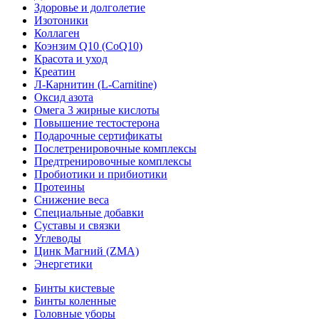
Здоровье и долголетие
Изотоники
Коллаген
Коэнзим Q10 (CoQ10)
Красота и уход
Креатин
Л-Карнитин (L-Сarnitine)
Оксид азота
Омега 3 жирные кислоты
Повышение тестостерона
Подарочные сертификаты
Послетренировочные комплексы
Предтренировочные комплексы
Пробиотики и прибиотики
Протеины
Снижение веса
Специальные добавки
Суставы и связки
Углеводы
Цинк Магний (ZMA)
Энергетики
Бинты кистевые
Бинты коленные
Головные уборы