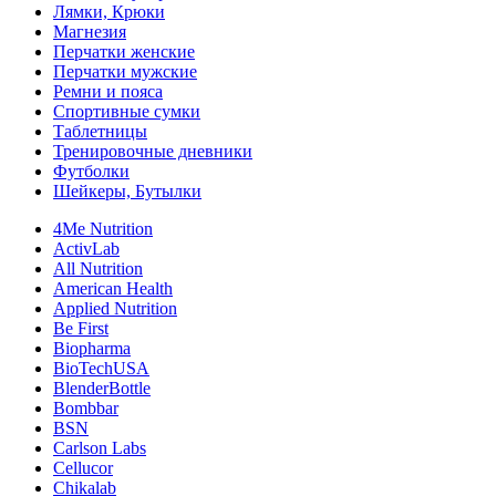
Лямки, Крюки
Магнезия
Перчатки женские
Перчатки мужские
Ремни и пояса
Спортивные сумки
Таблетницы
Тренировочные дневники
Футболки
Шейкеры, Бутылки
4Me Nutrition
ActivLab
All Nutrition
American Health
Applied Nutrition
Be First
Biopharma
BioTechUSA
BlenderBottle
Bombbar
BSN
Carlson Labs
Cellucor
Chikalab