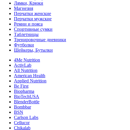
Лямки, Крюки
Магнезия
Перчатки женские
Перчатки мужские
Ремни и пояса
Спортивные сумки
Таблетницы
Тренировочные дневники
Футболки
Шейкеры, Бутылки
4Me Nutrition
ActivLab
All Nutrition
American Health
Applied Nutrition
Be First
Biopharma
BioTechUSA
BlenderBottle
Bombbar
BSN
Carlson Labs
Cellucor
Chikalab