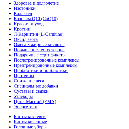
Здоровье и долголетие
Изотоники
Коллаген
Коэнзим Q10 (CoQ10)
Красота и уход
Креатин
Л-Карнитин (L-Сarnitine)
Оксид азота
Омега 3 жирные кислоты
Повышение тестостерона
Подарочные сертификаты
Послетренировочные комплексы
Предтренировочные комплексы
Пробиотики и прибиотики
Протеины
Снижение веса
Специальные добавки
Суставы и связки
Углеводы
Цинк Магний (ZMA)
Энергетики
Бинты кистевые
Бинты коленные
Головные уборы