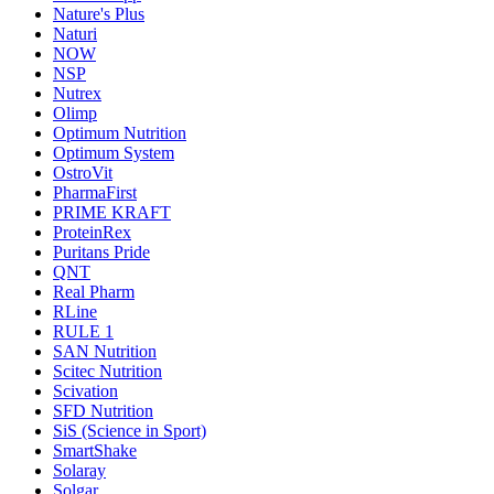
Nature's Plus
Naturi
NOW
NSP
Nutrex
Olimp
Optimum Nutrition
Optimum System
OstroVit
PharmaFirst
PRIME KRAFT
ProteinRex
Puritans Pride
QNT
Real Pharm
RLine
RULE 1
SAN Nutrition
Scitec Nutrition
Scivation
SFD Nutrition
SiS (Science in Sport)
SmartShake
Solaray
Solgar