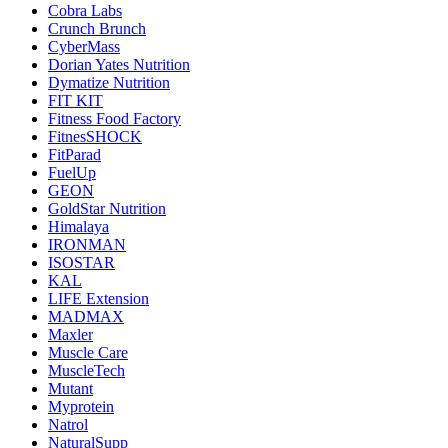
Cobra Labs
Crunch Brunch
CyberMass
Dorian Yates Nutrition
Dymatize Nutrition
FIT KIT
Fitness Food Factory
FitnesSHOCK
FitParad
FuelUp
GEON
GoldStar Nutrition
Himalaya
IRONMAN
ISOSTAR
KAL
LIFE Extension
MADMAX
Maxler
Muscle Care
MuscleTech
Mutant
Myprotein
Natrol
NaturalSupp