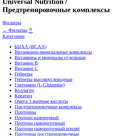
Universal Nutrition /
Предтренировочные комплексы
Фильтры
×
← Фильтры
Категории
БЦАА (BCAA)
Витаминно-минеральные комплексы
Витамины и минералы отдельные
Витамин B
Витамин C
Гейнеры
Гейнеры высокоуглеводные
Глютамин (L-Glutamine)
Коллаген
Креатин
Омега 3 жирные кислоты
Предтренировочные комплексы
Протеины
Протеин казеиновый
Протеин сывороточный
Протеин сывороточный изолят
Протеины посттренировочные