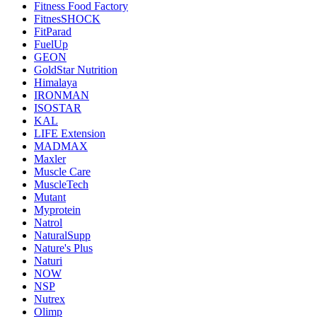
Fitness Food Factory
FitnesSHOCK
FitParad
FuelUp
GEON
GoldStar Nutrition
Himalaya
IRONMAN
ISOSTAR
KAL
LIFE Extension
MADMAX
Maxler
Muscle Care
MuscleTech
Mutant
Myprotein
Natrol
NaturalSupp
Nature's Plus
Naturi
NOW
NSP
Nutrex
Olimp