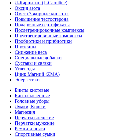
Л-Карнитин (L-Сarnitine)
Оксид азота
Омега 3 жирные кислоты
Повышение тестостерона
Подарочные сертификаты
Послетренировочные комплексы
Предтренировочные комплексы
Пробиотики и прибиотики
Протеины
Снижение веса
Специальные добавки
Суставы и связки
Углеводы
Цинк Магний (ZMA)
Энергетики
Бинты кистевые
Бинты коленные
Головные уборы
Лямки, Крюки
Магнезия
Перчатки женские
Перчатки мужские
Ремни и пояса
Спортивные сумки