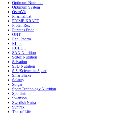
Optimum Nutrition
Optimum System
OstroVit
PharmaFirst
PRIME KRAFT
ProteinRex
Puritans Pride
QNT
Real Pharm
RLine
RULE 1
SAN Nutrition
Scitec Nutrition
Scivation
SFD Nutrition
SiS (Science in Sport)
SmartShake
Solaray
Solgar
Sport Technology Nutrition
Sportinia
Swanson
Swedish Nutra
Syntrax
Tree of Life