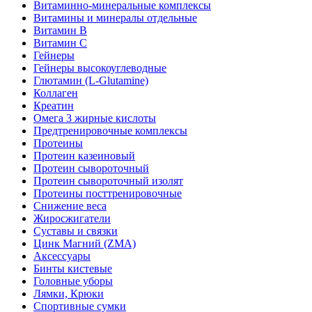
Витаминно-минеральные комплексы
Витамины и минералы отдельные
Витамин B
Витамин C
Гейнеры
Гейнеры высокоуглеводные
Глютамин (L-Glutamine)
Коллаген
Креатин
Омега 3 жирные кислоты
Предтренировочные комплексы
Протеины
Протеин казеиновый
Протеин сывороточный
Протеин сывороточный изолят
Протеины посттренировочные
Снижение веса
Жиросжигатели
Суставы и связки
Цинк Магний (ZMA)
Аксессуары
Бинты кистевые
Головные уборы
Лямки, Крюки
Спортивные сумки