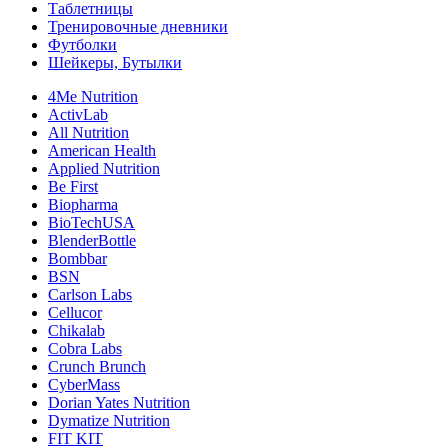
Таблетницы
Тренировочные дневники
Футболки
Шейкеры, Бутылки
4Me Nutrition
ActivLab
All Nutrition
American Health
Applied Nutrition
Be First
Biopharma
BioTechUSA
BlenderBottle
Bombbar
BSN
Carlson Labs
Cellucor
Chikalab
Cobra Labs
Crunch Brunch
CyberMass
Dorian Yates Nutrition
Dymatize Nutrition
FIT KIT