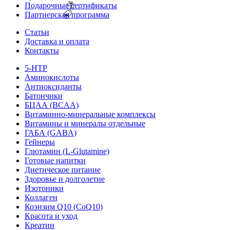
Подарочные сертификаты
Партнерская программа
Статьи
Доставка и оплата
Контакты
5-HTP
Аминокислоты
Антиоксиданты
Батончики
БЦАА (BCAA)
Витаминно-минеральные комплексы
Витамины и минералы отдельные
ГАБА (GABA)
Гейнеры
Глютамин (L-Glutamine)
Готовые напитки
Диетическое питание
Здоровье и долголетие
Изотоники
Коллаген
Коэнзим Q10 (CoQ10)
Красота и уход
Креатин